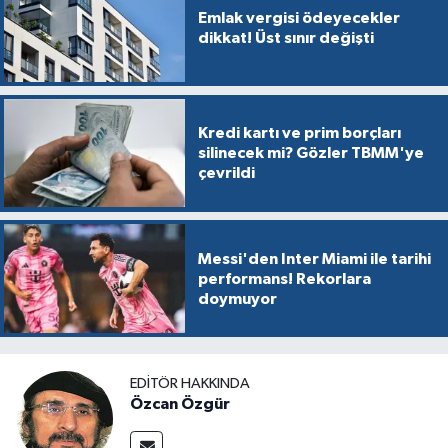
Emlak vergisi ödeyecekler
dikkat! Üst sınır değişti
Kredi kartı ve prim borçları
silinecek mi? Gözler TBMM'ye
çevrildi
Messi'den Inter Miami ile tarihi
performans! Rekorlara
doymuyor
EDITÖR HAKKINDA
Özcan Özgür