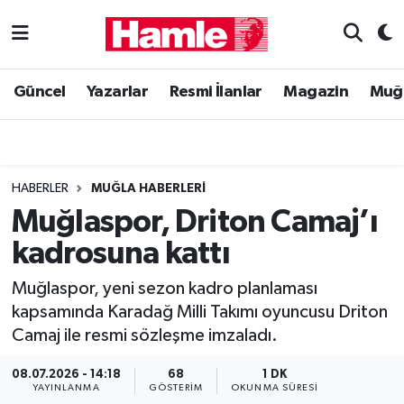
Güncel
Muğla Nöbetçi Eczaneler
Güncel
Yazarlar
Resmi İlanlar
Magazin
Muğ
Yazarlar
Muğla Hava Durumu
Resmi İlanlar
Muğla Namaz Vakitleri
HABERLER
MUĞLA HABERLERI
Magazin
Muğla Trafik Yoğunluk Haritası
Muğlaspor, Driton Camaj’ı
kadrosuna kattı
Muğla Haber
Süper Lig Puan Durumu ve Fikstür
Muğlaspor, yeni sezon kadro planlaması
Siyaset
Tüm Manşetler
kapsamında Karadağ Milli Takımı oyuncusu Driton
Camaj ile resmi sözleşme imzaladı.
Son Dakika Haberleri
08.07.2026 - 14:18
68
1 DK
Haber Arşivi
YAYINLANMA
GÖSTERIM
OKUNMA SÜRESI