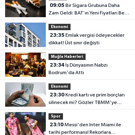
09:05
Bir Sigara Grubuna Daha
Zam Geldi: BAT’ın Yeni Fiyatları Belli
Oldu
Ekonomi
23:35
Emlak vergisi ödeyecekler
dikkat! Üst sınır değişti
Muğla Haberleri
23:34
İş Dünyasının Nabzı
Bodrum'da Attı
Ekonomi
23:30
Kredi kartı ve prim borçları
silinecek mi? Gözler TBMM'ye
çevrildi
Spor
23:10
Messi'den Inter Miami ile
tarihi performans! Rekorlara