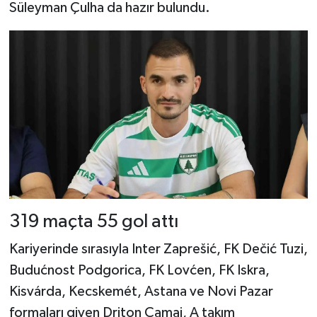
Süleyman Çulha da hazır bulundu.
319 maçta 55 gol attı
Kariyerinde sırasıyla Inter Zaprešić, FK Dečić Tuzi,
Budućnost Podgorica, FK Lovćen, FK Iskra,
Kisvárda, Kecskemét, Astana ve Novi Pazar
formaları giyen Driton Camaj, A takım