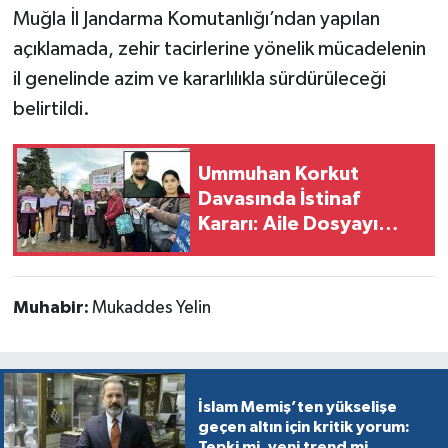
Muğla İl Jandarma Komutanlığı’ndan yapılan
açıklamada, zehir tacirlerine yönelik mücadelenin
il genelinde azim ve kararlılıkla sürdürüleceği
belirtildi.
Ummuhan Korkut
Davasında İstinaf
Kararı: Aile Dosyayı
Yargıtay’a Taşıdı
Muhabir:
Mukaddes Yelin
İslam Memiş’ten yükselişe
geçen altın için kritik yorum:
Tepki mi, yeni trend mi