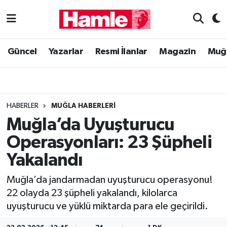
Güncel
Muğla Nöbetçi Eczaneler
Güncel
Yazarlar
Resmi İlanlar
Magazin
Muğ
Yazarlar
Muğla Hava Durumu
Resmi İlanlar
Muğla Namaz Vakitleri
HABERLER
MUĞLA HABERLERI
Magazin
Muğla Trafik Yoğunluk Haritası
Muğla’da Uyuşturucu
Operasyonları: 23 Şüpheli
Muğla Haber
Süper Lig Puan Durumu ve Fikstür
Yakalandı
Siyaset
Tüm Manşetler
Muğla’da jandarmadan uyuşturucu operasyonu!
22 olayda 23 şüpheli yakalandı, kilo­larca
Son Dakika Haberleri
uyuşturucu ve yüklü miktarda para ele geçirildi.
Haber Arşivi