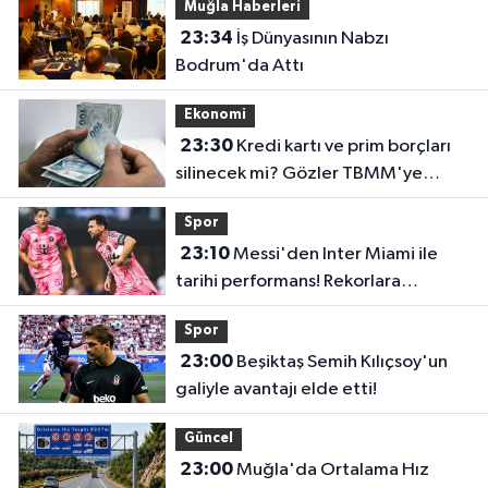
Muğla Haberleri
23:34
İş Dünyasının Nabzı
Bodrum'da Attı
Ekonomi
23:30
Kredi kartı ve prim borçları
silinecek mi? Gözler TBMM'ye
çevrildi
Spor
23:10
Messi'den Inter Miami ile
tarihi performans! Rekorlara
doymuyor
Spor
23:00
Beşiktaş Semih Kılıçsoy'un
galiyle avantajı elde etti!
Güncel
23:00
Muğla'da Ortalama Hız