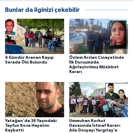
Bunlar da ilginizi çekebilir
4 Gündür Aranan Kayıp
Özlem Arslan Cinayetinde
Serada Ölü Bulundu
İlk Duruşmada
Ağırlaştırılmış Müebbet
Kararı
Yatağan'da 36 Yaşındaki
Ummuhan Korkut
Tayfun Koca Hayatını
Davasında İstinaf Kararı:
Kaybetti
Aile Dosyayı Yargıtay’a