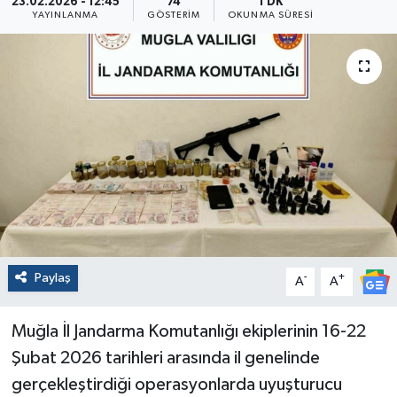
23.02.2026 - 12:45
74
1 DK
YAYINLANMA
GÖSTERIM
OKUNMA SÜRESI
Paylaş
-
+
A
A
Muğla İl Jandarma Komutanlığı ekiplerinin 16-22
Şubat 2026 tarihleri arasında il genelinde
gerçekleştirdiği operasyonlarda uyuşturucu