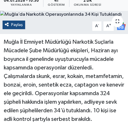
04.07.2026 - 10:30
41
2 DK
YAYINLANMA
GÖSTERIM
OKUNMA SÜRESI
Paylaş
-
+
A
A
Muğla İl Emniyet Müdürlüğü Narkotik Suçlarla
Mücadele Şube Müdürlüğü ekipleri, Haziran ayı
boyunca il genelinde uyuşturucuyla mücadele
kapsamında operasyonlar düzenledi.
Çalışmalarda skunk, esrar, kokain, metamfetamin,
bonzai, eroin, sentetik ecza, captagon ve kenevir
ele geçirildi. Operasyonlar kapsamında 324
şüpheli hakkında işlem yapılırken, adliyeye sevk
edilen şüphelilerden 34’ü tutuklandı. 10 kişi ise
adli kontrol şartıyla serbest bırakıldı.