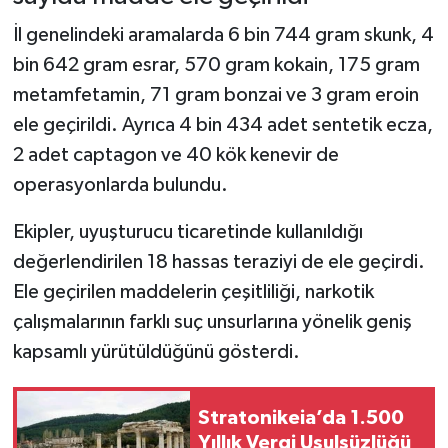
İl genelindeki aramalarda 6 bin 744 gram skunk, 4
bin 642 gram esrar, 570 gram kokain, 175 gram
metamfetamin, 71 gram bonzai ve 3 gram eroin
ele geçirildi. Ayrıca 4 bin 434 adet sentetik ecza,
2 adet captagon ve 40 kök kenevir de
operasyonlarda bulundu.
Ekipler, uyuşturucu ticaretinde kullanıldığı
değerlendirilen 18 hassas teraziyi de ele geçirdi.
Ele geçirilen maddelerin çeşitliliği, narkotik
çalışmalarının farklı suç unsurlarına yönelik geniş
kapsamlı yürütüldüğünü gösterdi.
Stratonikeia’da 1.500
Yıllık Vergi Usulsüzlüğü