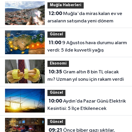
Muğla Haberleri
12:00
Muğla'da miras kalan ev ve
arsaların satışında yeni dönem
Güncel
11:00
9 Ağustos hava durumu alarm
verdi: 5 ilde kuvvetli yağış
Ekonomi
10:35
Gram altın 8 bin TL olacak
mı? Uzman yıl sonu için rakam verdi
Güncel
10:00
Aydın’da Pazar Günü Elektrik
Kesintisi: 5 İlçe Etkilenecek
Güncel
09:21
Önce biber gazı sıktılar,