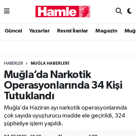
Güncel
Muğla Nöbetçi Eczaneler
Güncel
Yazarlar
Resmi İlanlar
Magazin
Muğ
Yazarlar
Muğla Hava Durumu
Resmi İlanlar
Muğla Namaz Vakitleri
HABERLER
MUĞLA HABERLERI
Magazin
Muğla Trafik Yoğunluk Haritası
Muğla’da Narkotik
Operasyonlarında 34 Kişi
Muğla Haber
Süper Lig Puan Durumu ve Fikstür
Tutuklandı
Siyaset
Tüm Manşetler
Muğla’da Haziran ayı narkotik operasyonlarında
çok sayıda uyuşturucu madde ele geçirildi, 324
Son Dakika Haberleri
şüpheliye işlem yapıldı.
Haber Arşivi