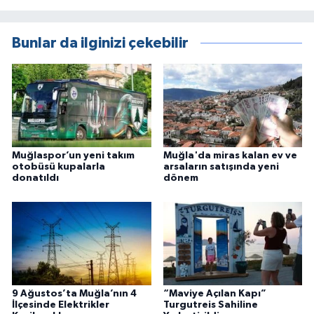
Bunlar da ilginizi çekebilir
Muğlaspor’un yeni takım
Muğla'da miras kalan ev ve
otobüsü kupalarla
arsaların satışında yeni
donatıldı
dönem
9 Ağustos’ta Muğla’nın 4
“Maviye Açılan Kapı”
İlçesinde Elektrikler
Turgutreis Sahiline