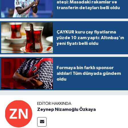
ateşi: Masadaki rakamlar ve
transferin detayları belli oldu
ÇAYKUR kuru çay fiyatlarına
yüzde 10 zam yaptı: Altınbaş'ın
yeni fiyatı belli oldu
Formaya bin farklı sponsor
aldılar! Tüm dünyada gündem
oldu
EDITÖR HAKKINDA
Zeynep Nizamoğlu Özkaya