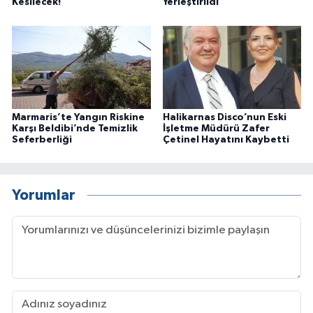
Kesilecek!
Yerleştirildi
Marmaris’te Yangın Riskine
Halikarnas Disco’nun Eski
Karşı Beldibi’nde Temizlik
İşletme Müdürü Zafer
Seferberliği
Çetinel Hayatını Kaybetti
Yorumlar