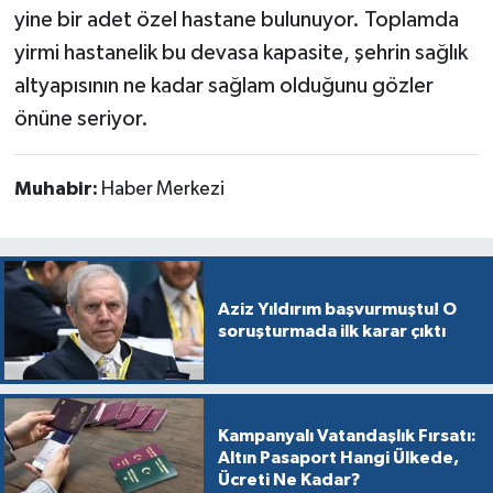
yine bir adet özel hastane bulunuyor. Toplamda
yirmi hastanelik bu devasa kapasite, şehrin sağlık
altyapısının ne kadar sağlam olduğunu gözler
önüne seriyor.
Muhabir:
Haber Merkezi
Aziz Yıldırım başvurmuştu! O
soruşturmada ilk karar çıktı
Kampanyalı Vatandaşlık Fırsatı:
Altın Pasaport Hangi Ülkede,
Ücreti Ne Kadar?