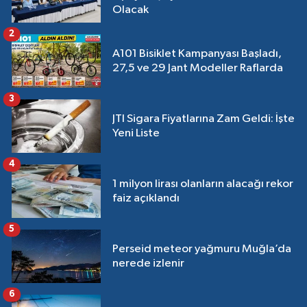
Olacak
2
A101 Bisiklet Kampanyası Başladı,
27,5 ve 29 Jant Modeller Raflarda
3
JTI Sigara Fiyatlarına Zam Geldi: İşte
Yeni Liste
4
1 milyon lirası olanların alacağı rekor
faiz açıklandı
5
Perseid meteor yağmuru Muğla’da
nerede izlenir
6