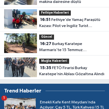
makina dairesine düştü
Fethiye Haberleri
16:51
Fethiye’de Yamaç Paraşütü
Kazası: Pilot ve İngiliz Turist
Yaralandı
Güncel
16:27
Burkay Karatepe
Marmaris’te 15 Temmuz
güzergâhını gösteriyor
Muğla Haberleri
15:35
FETÖ Firarisi Burkay
Karatepe’nin Ablası Gözaltına Alındı
Trend Haberler
1
Emekli Kafe Kent Meydanı’nda
Açılıyor: Çay 5 TL, Türk Kahvesi 15 TL