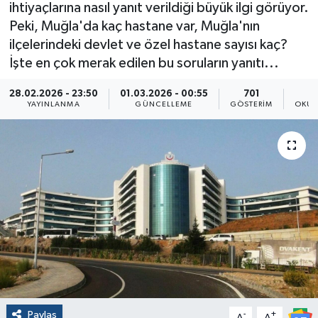
ihtiyaçlarına nasıl yanıt verildiği büyük ilgi görüyor.
Peki, Muğla'da kaç hastane var, Muğla'nın
ilçelerindeki devlet ve özel hastane sayısı kaç?
İşte en çok merak edilen bu soruların yanıtı...
28.02.2026 - 23:50
01.03.2026 - 00:55
701
YAYINLANMA
GÜNCELLEME
GÖSTERIM
OKUN
Paylaş
-
+
A
A