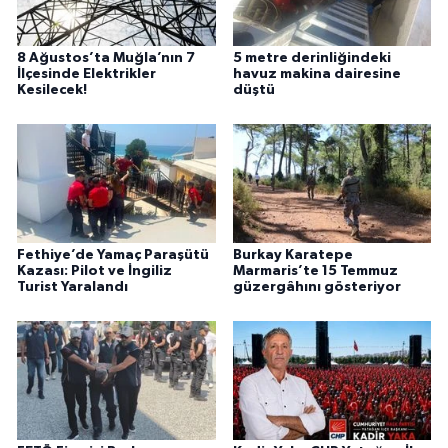
8 Ağustos’ta Muğla’nın 7
5 metre derinliğindeki
İlçesinde Elektrikler
havuz makina dairesine
Kesilecek!
düştü
Fethiye’de Yamaç Paraşütü
Burkay Karatepe
Kazası: Pilot ve İngiliz
Marmaris’te 15 Temmuz
Turist Yaralandı
güzergâhını gösteriyor