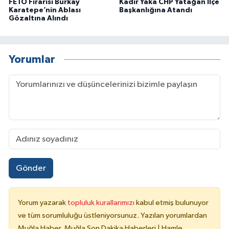
FETÖ Firarisi Burkay
Kadir Yaka CHP Yatağan İlçe
Karatepe’nin Ablası
Başkanlığına Atandı
Gözaltına Alındı
Yorumlar
Gönder
Yorum yazarak
topluluk kurallarımızı
kabul etmiş bulunuyor
ve tüm sorumluluğu üstleniyorsunuz. Yazılan yorumlardan
Muğla Haber, Muğla Son Dakika Haberleri | Hamle