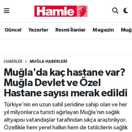
Güncel
Muğla Nöbetçi Eczaneler
Güncel
Yazarlar
Resmi İlanlar
Magazin
Muğ
Yazarlar
Muğla Hava Durumu
Resmi İlanlar
Muğla Namaz Vakitleri
HABERLER
MUĞLA HABERLERI
Magazin
Muğla Trafik Yoğunluk Haritası
Muğla'da kaç hastane var?
Muğla Devlet ve Özel
Muğla Haber
Süper Lig Puan Durumu ve Fikstür
Hastane sayısı merak edildi
Siyaset
Tüm Manşetler
Türkiye'nin en uzun sahil şeridine sahip olan ve her
yıl milyonlarca turisti ağırlayan Muğla'nın sağlık
Son Dakika Haberleri
altyapısı vatandaşlar tarafından sıkça araştırılıyor.
Özellikle hem yerel halkın hem de tatilcilerin sağlık
Haber Arşivi