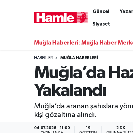
Güncel
Yazar
Güncel
Muğla Nöbetçi Eczaneler
Siyaset
Yazarlar
Muğla Hava Durumu
Muğla Haberleri: Muğla Haber Merk
Resmi İlanlar
Muğla Namaz Vakitleri
HABERLER
MUĞLA HABERLERI
Muğla’da Haz
Magazin
Muğla Trafik Yoğunluk Haritası
Muğla Haber
Süper Lig Puan Durumu ve Fikstür
Yakalandı
Siyaset
Tüm Manşetler
Muğla’da aranan şahıslara yöne
Son Dakika Haberleri
kişi gözaltına alındı.
Haber Arşivi
04.07.2026 - 11:00
19
2 DK
YAYINLANMA
GÖSTERIM
OKUNMA SÜRES