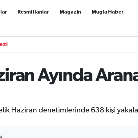
lar
Resmi İlanlar
Magazin
Muğla Haber
ezi
iran Ayında Arana
lik Haziran denetimlerinde 638 kişi yakal
I