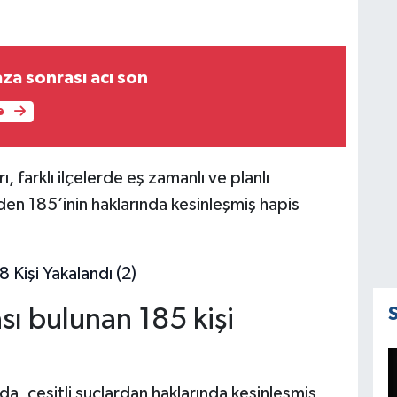
za sonrası acı son
e
, farklı ilçelerde eş zamanlı ve planlı
den 185’inin haklarında kesinleşmiş hapis
sı bulunan 185 kişi
da, çeşitli suçlardan haklarında kesinleşmiş