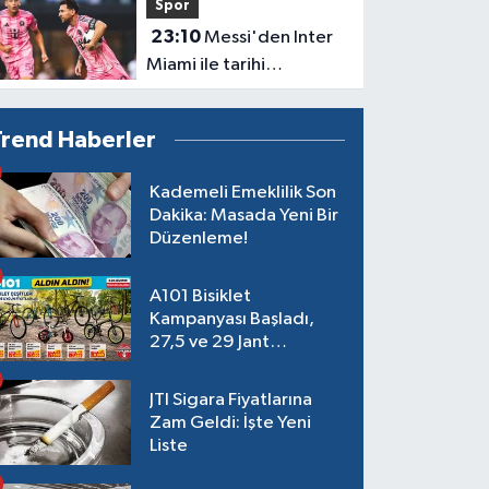
Spor
çevrildi
23:10
Messi'den Inter
Miami ile tarihi
performans! Rekorlara
doymuyor
Trend Haberler
Kademeli Emeklilik Son
Dakika: Masada Yeni Bir
Düzenleme!
A101 Bisiklet
Kampanyası Başladı,
27,5 ve 29 Jant
Modeller Raflarda
JTI Sigara Fiyatlarına
Zam Geldi: İşte Yeni
Liste