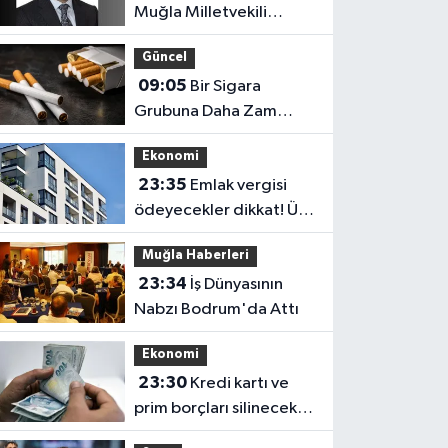
Muğla Milletvekili
Yüksel Özden’in Acı
Güncel
Günü
09:05
Bir Sigara
Grubuna Daha Zam
Geldi: BAT’ın Yeni
Ekonomi
Fiyatları Belli Oldu
23:35
Emlak vergisi
ödeyecekler dikkat! Üst
sınır değişti
Muğla Haberleri
23:34
İş Dünyasının
Nabzı Bodrum'da Attı
Ekonomi
23:30
Kredi kartı ve
prim borçları silinecek
mi? Gözler TBMM'ye