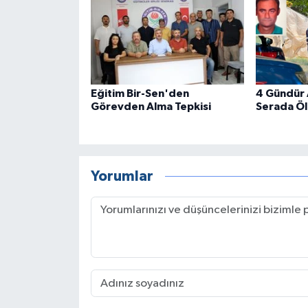
Eğitim Bir-Sen'den
4 Gündür 
Görevden Alma Tepkisi
Serada Öl
Yorumlar