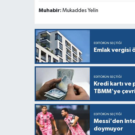
Muhabir:
Mukaddes Yelin
EDITÖRÜN SEÇTIĞI
Emlak vergisi 
EDITÖRÜN SEÇTIĞI
Kredi kartı ve 
TBMM'ye çevri
EDITÖRÜN SEÇTIĞI
Messi'den Inte
doymuyor