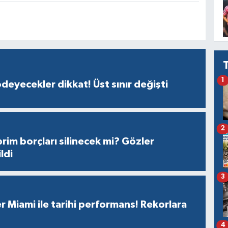
1
ödeyecekler dikkat! Üst sınır değişti
2
prim borçları silinecek mi? Gözler
ldi
3
r Miami ile tarihi performans! Rekorlara
4