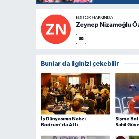
EDITÖR HAKKINDA
Zeynep Nizamoğlu Ö
Bunlar da ilginizi çekebilir
İş Dünyasının Nabzı
Şişme Bot 
Bodrum'da Attı
Sahil Güve