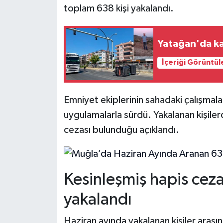
toplam 638 kişi yakalandı.
Yatağan'da ka
İçeriği Görüntül
Emniyet ekiplerinin sahadaki çalışmaları
uygulamalarla sürdü. Yakalanan kişiler
cezası bulunduğu açıklandı.
Kesinleşmiş hapis ceza
yakalandı
Haziran ayında yakalanan kişiler arasın