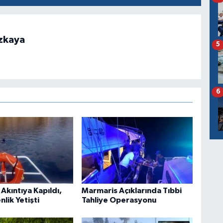
zkaya
5
6
Akıntıya Kapıldı,
Marmaris Açıklarında Tıbbi
nlik Yetişti
Tahliye Operasyonu