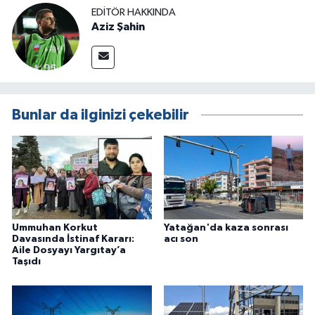
EDITÖR HAKKINDA
Aziz Şahin
Bunlar da ilginizi çekebilir
Ummuhan Korkut
Yatağan'da kaza sonrası
Davasında İstinaf Kararı:
acı son
Aile Dosyayı Yargıtay’a
Taşıdı