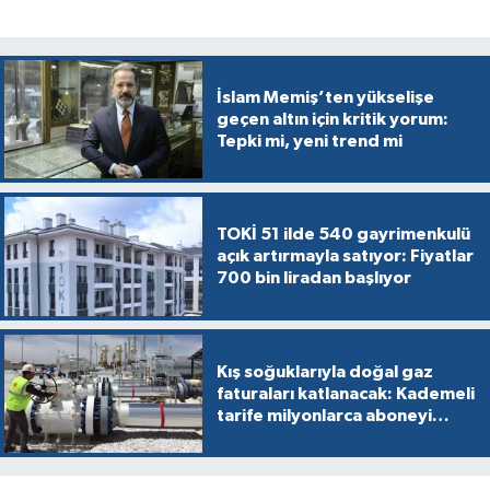
İslam Memiş’ten yükselişe
geçen altın için kritik yorum:
Tepki mi, yeni trend mi
TOKİ 51 ilde 540 gayrimenkulü
açık artırmayla satıyor: Fiyatlar
700 bin liradan başlıyor
Kış soğuklarıyla doğal gaz
faturaları katlanacak: Kademeli
tarife milyonlarca aboneyi
vurabilir