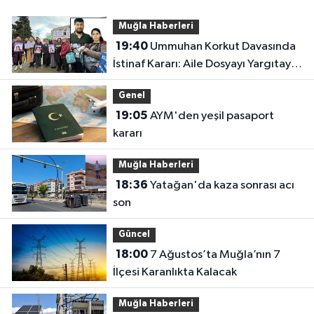
Muğla Haberleri
19:40
Ummuhan Korkut Davasında
İstinaf Kararı: Aile Dosyayı Yargıtay’a
Taşıdı
Genel
19:05
AYM'den yeşil pasaport
kararı
Muğla Haberleri
18:36
Yatağan'da kaza sonrası acı
son
Güncel
18:00
7 Ağustos’ta Muğla’nın 7
İlçesi Karanlıkta Kalacak
Muğla Haberleri