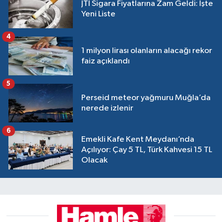
JTI Sigara Fiyatlarına Zam Geldi: İşte
Yeni Liste
4
1 milyon lirası olanların alacağı rekor
faiz açıklandı
5
Perseid meteor yağmuru Muğla’da
nerede izlenir
6
Emekli Kafe Kent Meydanı’nda
Açılıyor: Çay 5 TL, Türk Kahvesi 15 TL
Olacak