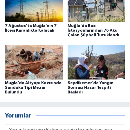
7 Ağustos’ta Muğla’nın 7
Muğla’da Baz
İlçesi Karanlıkta Kalacak
İstasyonlarından 76 Akü
Çalan Şüpheli Tutuklandı
Muğla’da Altyapı Kazısında
Seydikemer’de Yangın
Sanduka Tipi Mezar
Sonrası Hasar Tespiti
Bulundu
Başladı
Yorumlar