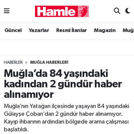
Güncel
Muğla Nöbetçi Eczaneler
Güncel
Yazarlar
Resmi İlanlar
Magazin
Muğ
Yazarlar
Muğla Hava Durumu
Resmi İlanlar
Muğla Namaz Vakitleri
HABERLER
MUĞLA HABERLERI
Magazin
Muğla Trafik Yoğunluk Haritası
Muğla’da 84 yaşındaki
kadından 2 gündür haber
Muğla Haber
Süper Lig Puan Durumu ve Fikstür
alınamıyor
Siyaset
Tüm Manşetler
Muğla’nın Yatağan ilçesinde yaşayan 84 yaşındaki
Gülayşe Çoban’dan 2 gündür haber alınamıyor.
Son Dakika Haberleri
Kayıp ihbarının ardından bölgede arama çalışması
başlatıldı.
Haber Arşivi