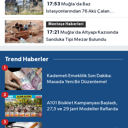
17:53
Muğla’da Baz
İstasyonlarından 76 Akü Çalan
Şüpheli Tutuklandı
Menteşe Haberleri
17:21
Muğla’da Altyapı Kazısında
Sanduka Tipi Mezar Bulundu
Trend Haberler
1
Kademeli Emeklilik Son Dakika:
Masada Yeni Bir Düzenleme!
2
A101 Bisiklet Kampanyası Başladı,
27,5 ve 29 Jant Modeller Raflarda
3