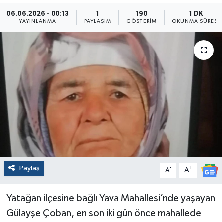
06.06.2026 - 00:13
1
190
1 DK
YAYINLANMA
PAYLAŞIM
GÖSTERIM
OKUNMA SÜRESI
Paylaş
-
+
A
A
Yatağan ilçesine bağlı Yava Mahallesi’nde yaşayan
Gülayşe Çoban, en son iki gün önce mahallede