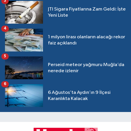
3
JTI Sigara Fiyatlarına Zam Geldi: İşte
Yeni Liste
4
1 milyon lirası olanların alacağı rekor
faiz açıklandı
5
Perseid meteor yağmuru Muğla’da
nerede izlenir
6
6 Ağustos’ta Aydın’ın 9 İlçesi
Karanlıkta Kalacak