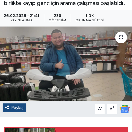
birlikte kayıp genç için arama çalışması başlatıldı.
26.02.2026 - 21:41
230
1 DK
YAYINLANMA
GÖSTERIM
OKUNMA SÜRESI
Paylaş
-
+
A
A