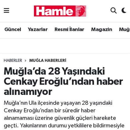
Güncel
Muğla Nöbetçi Eczaneler
Güncel
Yazarlar
Resmi İlanlar
Magazin
Muğ
Yazarlar
Muğla Hava Durumu
Resmi İlanlar
Muğla Namaz Vakitleri
HABERLER
MUĞLA HABERLERI
Magazin
Muğla Trafik Yoğunluk Haritası
Muğla’da 28 Yaşındaki
Cenkay Eroğlu’ndan haber
Muğla Haber
Süper Lig Puan Durumu ve Fikstür
alınamıyor
Siyaset
Tüm Manşetler
Muğla’nın Ula ilçesinde yaşayan 28 yaşındaki
Cenkay Eroğlu’ndan bir süredir haber
Son Dakika Haberleri
alınamaması üzerine güvenlik güçleri harekete
geçti. Yakınlarının durumu yetkililere bildirmesiyle
Haber Arşivi