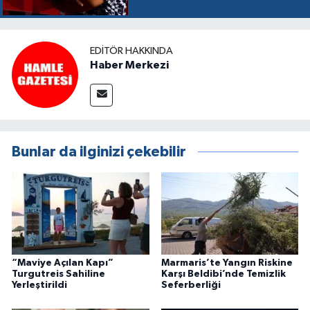
EDITÖR HAKKINDA
Haber Merkezi
Bunlar da ilginizi çekebilir
“Maviye Açılan Kapı”
Marmaris’te Yangın Riskine
Turgutreis Sahiline
Karşı Beldibi’nde Temizlik
Yerleştirildi
Seferberliği