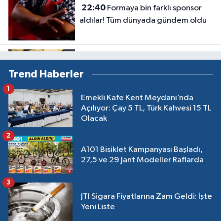
22:40
Formaya bin farklı sponsor
aldılar! Tüm dünyada gündem oldu
Ekonomi
Trend Haberler
22:20
Gram altın 8 bin lira mı
1
olacak? Uzman isim tarih verdi
Emekli Kafe Kent Meydanı’nda
Açılıyor: Çay 5 TL, Türk Kahvesi 15 TL
Olacak
Spor
2
22:00
Özel Sporcular Judown Milli
A101 Bisiklet Kampanyası Başladı,
Takımı Dünya Şampiyonu Oldu
27,5 ve 29 Jant Modeller Raflarda
3
JTI Sigara Fiyatlarına Zam Geldi: İşte
Yeni Liste