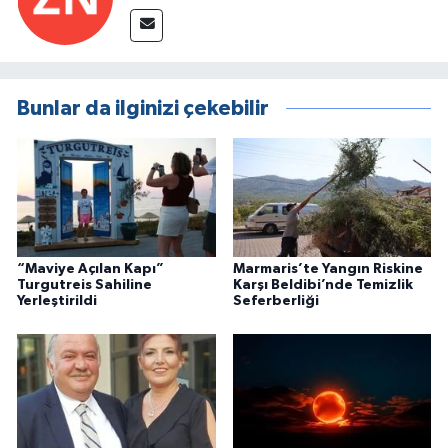
Bunlar da ilginizi çekebilir
“Maviye Açılan Kapı”
Marmaris’te Yangın Riskine
Turgutreis Sahiline
Karşı Beldibi’nde Temizlik
Yerleştirildi
Seferberliği