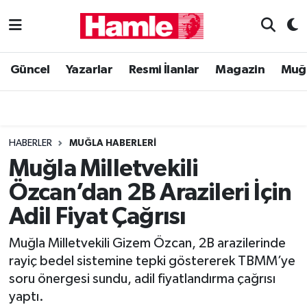
Güncel
Muğla Nöbetçi Eczaneler
Güncel
Yazarlar
Resmi İlanlar
Magazin
Muğ
Yazarlar
Muğla Hava Durumu
Resmi İlanlar
Muğla Namaz Vakitleri
HABERLER
MUĞLA HABERLERI
Magazin
Muğla Trafik Yoğunluk Haritası
Muğla Milletvekili
Özcan’dan 2B Arazileri İçin
Muğla Haber
Süper Lig Puan Durumu ve Fikstür
Adil Fiyat Çağrısı
Siyaset
Tüm Manşetler
Muğla Milletvekili Gizem Özcan, 2B arazilerinde
rayiç bedel sistemine tepki göstererek TBMM’ye
Son Dakika Haberleri
soru önergesi sundu, adil fiyatlandırma çağrısı
yaptı.
Haber Arşivi