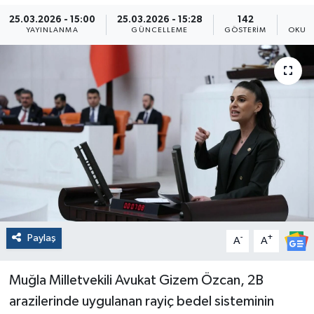
25.03.2026 - 15:00
25.03.2026 - 15:28
142
YAYINLANMA
GÜNCELLEME
GÖSTERIM
OKUN
Paylaş
-
+
A
A
Muğla Milletvekili Avukat Gizem Özcan, 2B
arazilerinde uygulanan rayiç bedel sisteminin