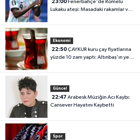
23:00
Fenerbahçe'de Romelu
Lukaku ateşi: Masadaki rakamlar ve
transferin detayları belli oldu
Ekonomi
22:50
ÇAYKUR kuru çay fiyatlarına
yüzde 10 zam yaptı: Altınbaş'ın yeni
fiyatı belli oldu
Güncel
22:47
Arabesk Müziğin Acı Kaybı:
Cansever Hayatını Kaybetti
Spor