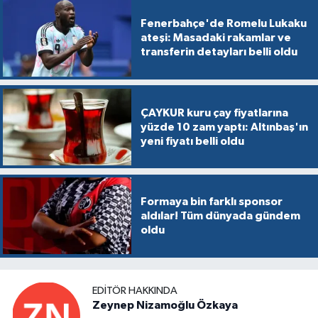
Fenerbahçe'de Romelu Lukaku
ateşi: Masadaki rakamlar ve
transferin detayları belli oldu
ÇAYKUR kuru çay fiyatlarına
yüzde 10 zam yaptı: Altınbaş'ın
yeni fiyatı belli oldu
Formaya bin farklı sponsor
aldılar! Tüm dünyada gündem
oldu
EDITÖR HAKKINDA
Zeynep Nizamoğlu Özkaya