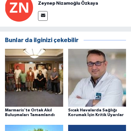
Zeynep Nizamoğlu Özkaya
Bunlar da ilginizi çekebilir
Marmaris’te Ortak Akıl
Sıcak Havalarda Sağlığı
Buluşmaları Tamamlandı
Korumak İçin Kritik Uyarılar