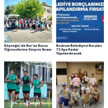
Köyceğiz’de Kur’an Kursu
Bodrum Belediyesi Borçları
Öğrencilerine Sürpriz İkram
72 Aya Kadar
Yapılandıracak