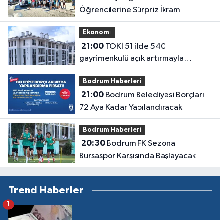
Öğrencilerine Sürpriz İkram
Ekonomi
21:00
TOKİ 51 ilde 540
gayrimenkulü açık artırmayla
satıyor: Fiyatlar 700 bin liradan
Bodrum Haberleri
başlıyor
21:00
Bodrum Belediyesi Borçları
72 Aya Kadar Yapılandıracak
Bodrum Haberleri
20:30
Bodrum FK Sezona
Bursaspor Karşısında Başlayacak
Trend Haberler
1