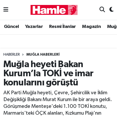
Güncel
Muğla Nöbetçi Eczaneler
Güncel
Yazarlar
Resmi İlanlar
Magazin
Muğ
Yazarlar
Muğla Hava Durumu
Resmi İlanlar
Muğla Namaz Vakitleri
HABERLER
MUĞLA HABERLERI
Magazin
Muğla Trafik Yoğunluk Haritası
Muğla heyeti Bakan
Kurum’la TOKİ ve imar
Muğla Haber
Süper Lig Puan Durumu ve Fikstür
konularını görüştü
Siyaset
Tüm Manşetler
AK Parti Muğla heyeti, Çevre, Şehircilik ve İklim
Değişikliği Bakanı Murat Kurum ile bir araya geldi.
Son Dakika Haberleri
Görüşmede Menteşe'deki 1.100 TOKİ konutu,
Marmaris'teki ÖÇK alanları, Kızkumu Plajı'nın
Haber Arşivi