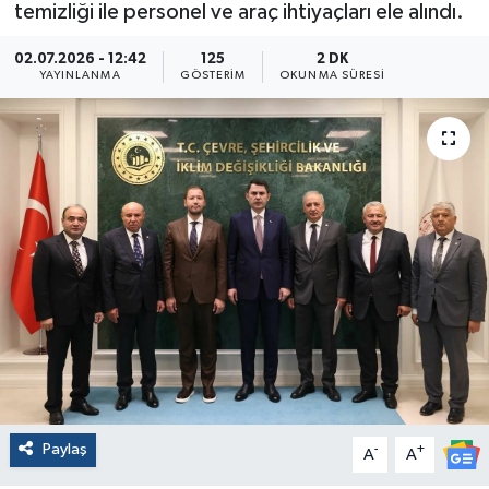
temizliği ile personel ve araç ihtiyaçları ele alındı.
02.07.2026 - 12:42
125
2 DK
YAYINLANMA
GÖSTERIM
OKUNMA SÜRESI
Paylaş
-
+
A
A