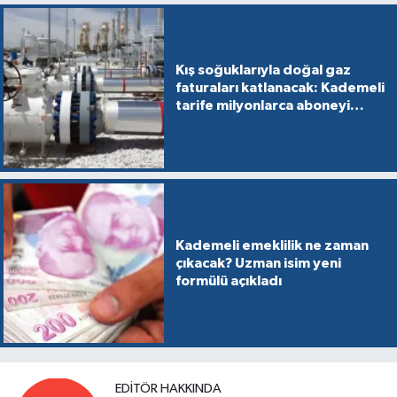
Kış soğuklarıyla doğal gaz
faturaları katlanacak: Kademeli
tarife milyonlarca aboneyi
vurabilir
Kademeli emeklilik ne zaman
çıkacak? Uzman isim yeni
formülü açıkladı
EDITÖR HAKKINDA