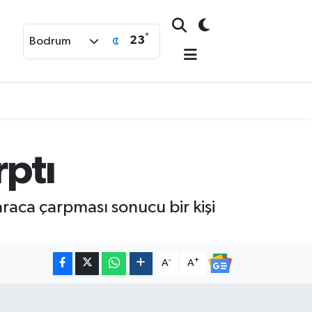
°
23
Bodrum
rptı
araca çarpması sonucu bir kişi
-
+
A
A