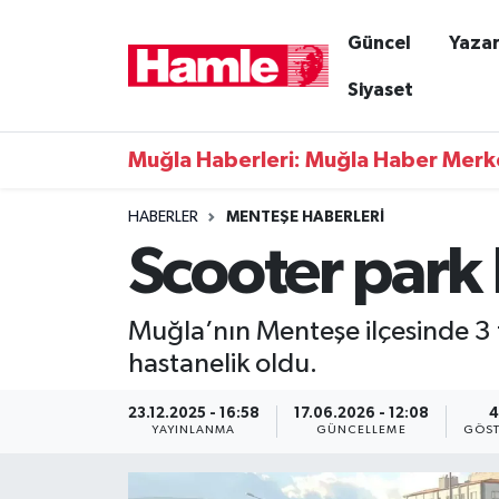
Güncel
Yazar
Güncel
Muğla Nöbetçi Eczaneler
Siyaset
Yazarlar
Muğla Hava Durumu
Muğla Haberleri: Muğla Haber Merk
Resmi İlanlar
Muğla Namaz Vakitleri
HABERLER
MENTEŞE HABERLERI
Scooter park 
Magazin
Muğla Trafik Yoğunluk Haritası
Muğla Haber
Süper Lig Puan Durumu ve Fikstür
Muğla’nın Menteşe ilçesinde 3 t
hastanelik oldu.
Siyaset
Tüm Manşetler
23.12.2025 - 16:58
17.06.2026 - 12:08
4
Son Dakika Haberleri
YAYINLANMA
GÜNCELLEME
GÖST
Haber Arşivi