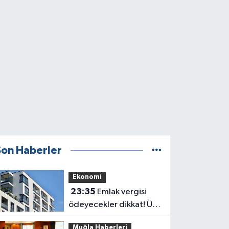
Son Haberler
Ekonomi
23:35
Emlak vergisi
ödeyecekler dikkat! Üst
sınır değişti
Muğla Haberleri