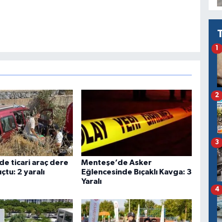
1
2
3
e ticari araç dere
Menteşe’de Asker
çtu: 2 yaralı
Eğlencesinde Bıçaklı Kavga: 3
Yaralı
4