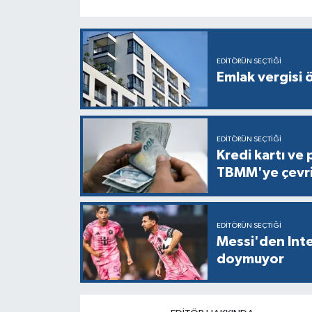
EDITÖRÜN SEÇTIĞI
Emlak vergisi 
EDITÖRÜN SEÇTIĞI
Kredi kartı ve 
TBMM'ye çevri
EDITÖRÜN SEÇTIĞI
Messi'den Inte
doymuyor