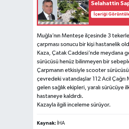
Selahattin Sa
İçeriği Görüntül
Muğla’nın Menteşe ilçesinde 3 tekerlek
çarpması sonucu bir kişi hastanelik ol
Kaza, Çatak Caddesi’nde meydana geldi
sürücüsü henüz bilinmeyen bir sebeple 
Çarpmanın etkisiyle scooter sürücüsü 
çevredeki vatandaşlar 112 Acil Çağrı M
gelen sağlık ekipleri, yaralı sürücüye 
hastaneye kaldırdı.
Kazayla ilgili inceleme sürüyor.
Kaynak:
İHA