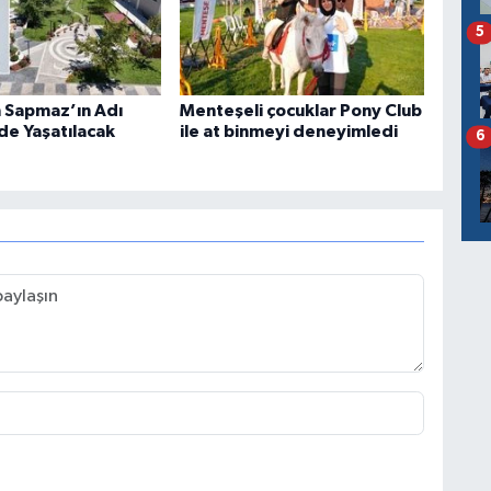
5
n Sapmaz’ın Adı
Menteşeli çocuklar Pony Club
e Yaşatılacak
ile at binmeyi deneyimledi
6