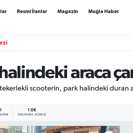
lar
Resmi İlanlar
Magazin
Muğla Haber
ezi
halindeki araca ça
ekerlekli scooterin, park halindeki duran 
1
1 DK
ERIM
OKUNMA SÜRESI