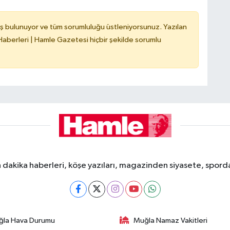
ş bulunuyor ve tüm sorumluluğu üstleniyorsunuz. Yazılan
berleri | Hamle Gazetesi hiçbir şekilde sorumlu
dakika haberleri, köşe yazıları, magazinden siyasete, spor
ğla Hava Durumu
Muğla Namaz Vakitleri