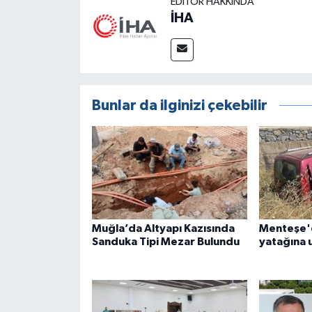
EDITÖR HAKKINDA
İHA
Bunlar da ilginizi çekebilir
Muğla’da Altyapı Kazısında
Menteşe'd
Sanduka Tipi Mezar Bulundu
yatağına u