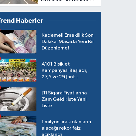
Başlıyor
Trend Haberler
Kademeli Emeklilik Son
Dakika: Masada Yeni Bir
Düzenleme!
A101 Bisiklet
Kampanyası Başladı,
27,5 ve 29 Jant
Modeller Raflarda
JTI Sigara Fiyatlarına
Zam Geldi: İşte Yeni
Liste
1 milyon lirası olanların
alacağı rekor faiz
açıklandı