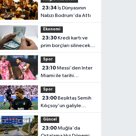
23:34
İş Dünyasının
Nabzı Bodrum'da Attı
Ekonomi
23:30
Kredi kartı ve
prim borçları silinecek
mi? Gözler TBMM'ye
Spor
çevrildi
23:10
Messi'den Inter
Miami ile tarihi
performans! Rekorlara
Spor
doymuyor
23:00
Beşiktaş Semih
Kılıçsoy'un galiyle
avantajı elde etti!
Güncel
23:00
Muğla'da
Ortalama Hız Dönemi