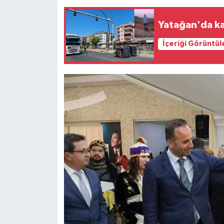
Yatağan'da ka
İçeriği Görüntül