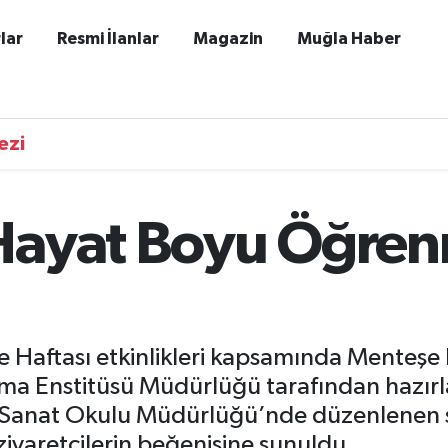
lar
Resmi İlanlar
Magazin
Muğla Haber
ezi
Hayat Boyu Öğren
aftası etkinlikleri kapsamında Menteşe 
Enstitüsü Müdürlüğü tarafından hazırlana
anat Okulu Müdürlüğü’nde düzenlenen se
ziyaretçilerin beğenisine sunuldu.