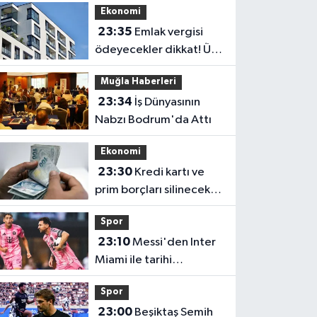
Ekonomi
23:35
Emlak vergisi
ödeyecekler dikkat! Üst
sınır değişti
Muğla Haberleri
23:34
İş Dünyasının
Nabzı Bodrum'da Attı
Ekonomi
23:30
Kredi kartı ve
prim borçları silinecek
mi? Gözler TBMM'ye
Spor
çevrildi
23:10
Messi'den Inter
Miami ile tarihi
performans! Rekorlara
Spor
doymuyor
23:00
Beşiktaş Semih