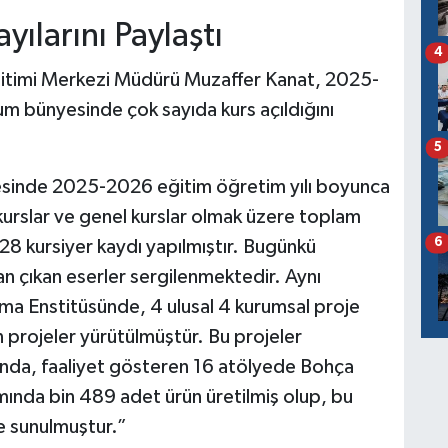
ılarını Paylaştı
4
timi Merkezi Müdürü Muzaffer Kanat, 2025-
m bünyesinde çok sayıda kurs açıldığını
5
sinde 2025-2026 eğitim öğretim yılı boyunca
kurslar ve genel kurslar olmak üzere toplam
6
528 kursiyer kaydı yapılmıştır. Bugünkü
n çıkan eserler sergilenmektedir. Aynı
şma Enstitüsünde, 4 ulusal 4 kurumsal proje
projeler yürütülmüştür. Bu projeler
nda, faaliyet gösteren 16 atölyede Bohça
mında bin 489 adet ürün üretilmiş olup, bu
e sunulmuştur.”