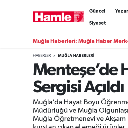
Güncel
Yazar
Güncel
Muğla Nöbetçi Eczaneler
Siyaset
Yazarlar
Muğla Hava Durumu
Muğla Haberleri: Muğla Haber Merk
Resmi İlanlar
Muğla Namaz Vakitleri
HABERLER
MUĞLA HABERLERI
Menteşe’de 
Magazin
Muğla Trafik Yoğunluk Haritası
Muğla Haber
Süper Lig Puan Durumu ve Fikstür
Sergisi Açıldı
Siyaset
Tüm Manşetler
Muğla’da Hayat Boyu Öğrenme H
Son Dakika Haberleri
Müdürlüğü ve Muğla Olgunlaşma 
Muğla Öğretmenevi ve Akşam S
Haber Arşivi
kurstan çıkan el emeği ürünler 