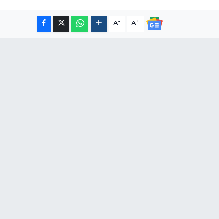
-
+
A
A