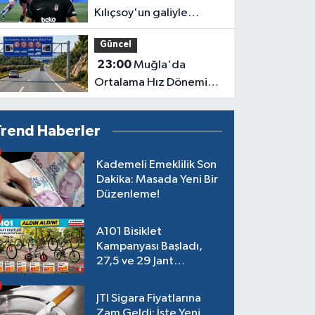
Kılıçsoy'un galiyle
avantajı elde etti!
Güncel
23:00
Muğla'da
Ortalama Hız Dönemi
Başlıyor
Trend Haberler
Kademeli Emeklilik Son
Dakika: Masada Yeni Bir
Düzenleme!
A101 Bisiklet
Kampanyası Başladı,
27,5 ve 29 Jant
Modeller Raflarda
JTI Sigara Fiyatlarına
Zam Geldi: İşte Yeni