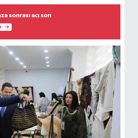
za sonrası acı son
e