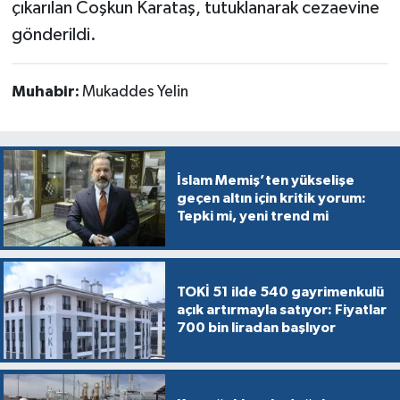
çıkarılan Coşkun Karataş, tutuklanarak cezaevine
gönderildi.
Muhabir:
Mukaddes Yelin
İslam Memiş’ten yükselişe
geçen altın için kritik yorum:
Tepki mi, yeni trend mi
TOKİ 51 ilde 540 gayrimenkulü
açık artırmayla satıyor: Fiyatlar
700 bin liradan başlıyor