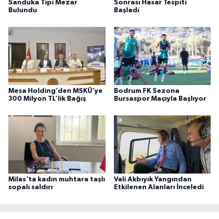
Sanduka Tipi Mezar
Sonrası Hasar Tespiti
Bulundu
Başladı
Mesa Holding’den MSKÜ’ye
Bodrum FK Sezona
300 Milyon TL’lik Bağış
Bursaspor Maçıyla Başlıyor
Milas'ta kadın muhtara taşlı
Vali Akbıyık Yangından
sopalı saldırı
Etkilenen Alanları İnceledi