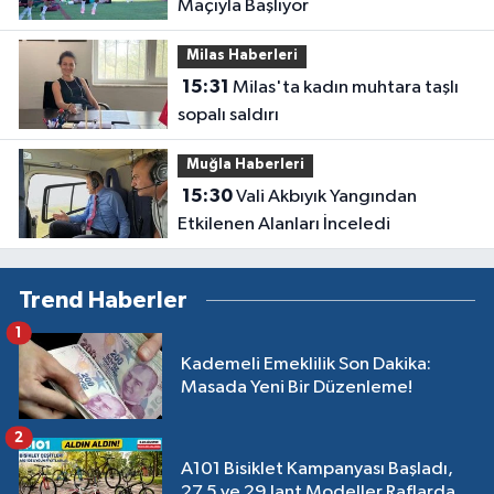
Maçıyla Başlıyor
Milas Haberleri
15:31
Milas'ta kadın muhtara taşlı
sopalı saldırı
Muğla Haberleri
15:30
Vali Akbıyık Yangından
Etkilenen Alanları İnceledi
Trend Haberler
1
Kademeli Emeklilik Son Dakika:
Masada Yeni Bir Düzenleme!
2
A101 Bisiklet Kampanyası Başladı,
27,5 ve 29 Jant Modeller Raflarda