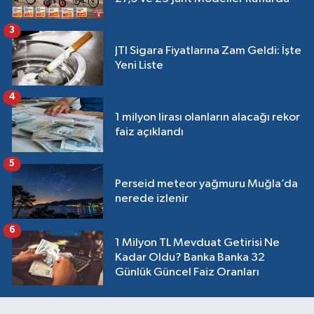
3
JTI Sigara Fiyatlarına Zam Geldi: İşte
Yeni Liste
4
1 milyon lirası olanların alacağı rekor
faiz açıklandı
5
Perseid meteor yağmuru Muğla’da
nerede izlenir
6
1 Milyon TL Mevduat Getirisi Ne
Kadar Oldu? Banka Banka 32
Günlük Güncel Faiz Oranları