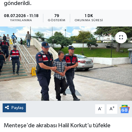
gönderildi.
08.07.2026 - 11:18
79
1 DK
YAYINLANMA
GÖSTERIM
OKUNMA SÜRESI
Paylaş
-
+
A
A
Menteşe’de akrabası Halil Korkut’u tüfekle