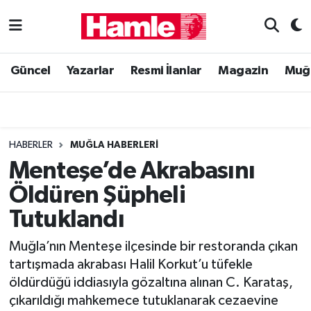
Güncel
Muğla Nöbetçi Eczaneler
Güncel
Yazarlar
Resmi İlanlar
Magazin
Muğ
Yazarlar
Muğla Hava Durumu
Resmi İlanlar
Muğla Namaz Vakitleri
HABERLER
MUĞLA HABERLERI
Magazin
Muğla Trafik Yoğunluk Haritası
Menteşe’de Akrabasını
Öldüren Şüpheli
Muğla Haber
Süper Lig Puan Durumu ve Fikstür
Tutuklandı
Siyaset
Tüm Manşetler
Muğla’nın Menteşe ilçesinde bir restoranda çıkan
tartışmada akrabası Halil Korkut’u tüfekle
Son Dakika Haberleri
öldürdüğü iddiasıyla gözaltına alınan C. Karataş,
çıkarıldığı mahkemece tutuklanarak cezaevine
Haber Arşivi