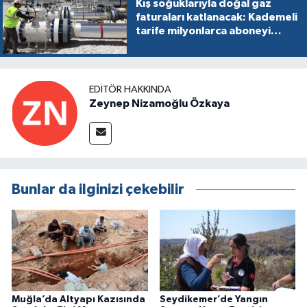
Kış soğuklarıyla doğal gaz
faturaları katlanacak: Kademeli
tarife milyonlarca aboneyi
vurabilir
EDITÖR HAKKINDA
Zeynep Nizamoğlu Özkaya
Bunlar da ilginizi çekebilir
Muğla’da Altyapı Kazısında
Seydikemer’de Yangın