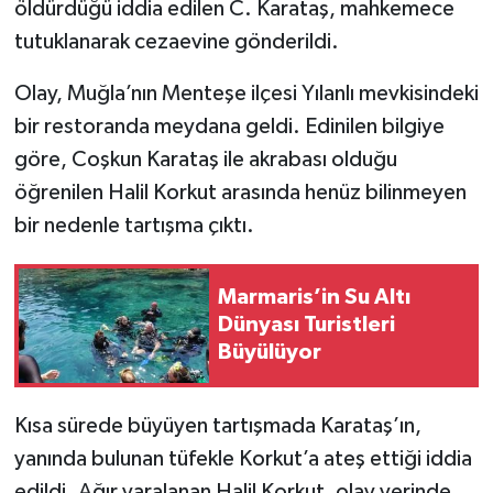
öldürdüğü iddia edilen C. Karataş, mahkemece
tutuklanarak cezaevine gönderildi.
Olay, Muğla’nın Menteşe ilçesi Yılanlı mevkisindeki
bir restoranda meydana geldi. Edinilen bilgiye
göre, Coşkun Karataş ile akrabası olduğu
öğrenilen Halil Korkut arasında henüz bilinmeyen
bir nedenle tartışma çıktı.
Marmaris’in Su Altı
Dünyası Turistleri
Büyülüyor
Kısa sürede büyüyen tartışmada Karataş’ın,
yanında bulunan tüfekle Korkut’a ateş ettiği iddia
edildi. Ağır yaralanan Halil Korkut, olay yerinde