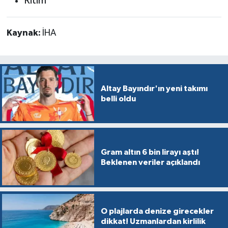
Ritim
Kaynak:
İHA
Altay Bayındır'ın yeni takımı
belli oldu
Gram altın 6 bin lirayı aştı!
Beklenen veriler açıklandı
O plajlarda denize girecekler
dikkat! Uzmanlardan kirlilik