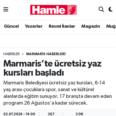
Güncel
Muğla Nöbetçi Eczaneler
Güncel
Yazarlar
Resmi İlanlar
Magazin
Muğ
Yazarlar
Muğla Hava Durumu
Resmi İlanlar
Muğla Namaz Vakitleri
HABERLER
MARMARIS HABERLERI
Magazin
Muğla Trafik Yoğunluk Haritası
Marmaris’te ücretsiz yaz
kursları başladı
Muğla Haber
Süper Lig Puan Durumu ve Fikstür
Marmaris Belediyesi ücretsiz yaz kursları, 6-14
Siyaset
Tüm Manşetler
yaş arası çocuklara spor, sanat ve kültürel
alanlarda eğitim sunuyor. 17 branşta devam eden
Son Dakika Haberleri
program 26 Ağustos'a kadar sürecek.
Haber Arşivi
02.07.2026 - 16:00
267
3 DK