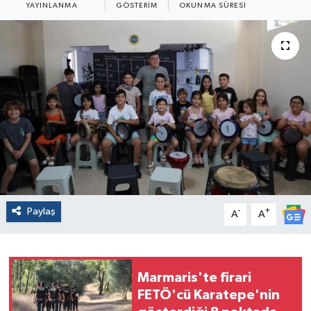
YAYINLANMA
GÖSTERIM
OKUNMA SÜRESI
Paylaş
-
+
A
A
Marmaris'te firari
FETÖ'cü Karatepe'nin