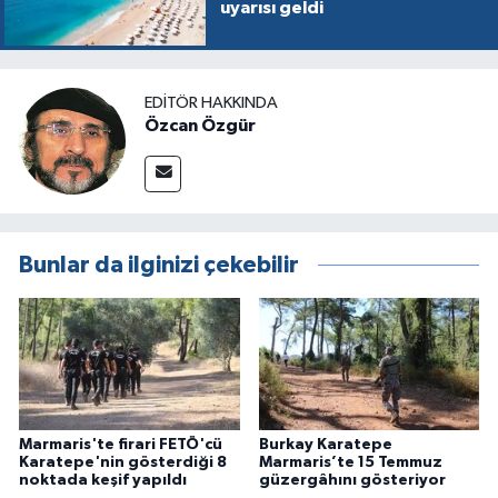
uyarısı geldi
EDITÖR HAKKINDA
Özcan Özgür
Bunlar da ilginizi çekebilir
Marmaris'te firari FETÖ'cü
Burkay Karatepe
Karatepe'nin gösterdiği 8
Marmaris’te 15 Temmuz
noktada keşif yapıldı
güzergâhını gösteriyor