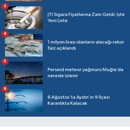
3
JTI Sigara Fiyatlarına Zam Geldi: İşte
Yeni Liste
4
1 milyon lirası olanların alacağı rekor
faiz açıklandı
5
Perseid meteor yağmuru Muğla’da
nerede izlenir
6
6 Ağustos’ta Aydın’ın 9 İlçesi
Karanlıkta Kalacak