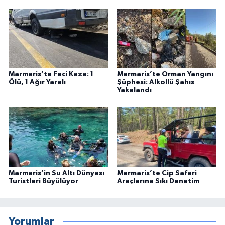
Marmaris’te Feci Kaza: 1
Marmaris’te Orman Yangını
Ölü, 1 Ağır Yaralı
Şüphesi: Alkollü Şahıs
Yakalandı
Marmaris’in Su Altı Dünyası
Marmaris’te Cip Safari
Turistleri Büyülüyor
Araçlarına Sıkı Denetim
Yorumlar