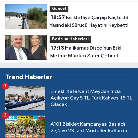
Seferberliği
Güncel
18:57
Bisikletliye Çarpıp Kaçtı: 38
Yaşındaki Sürücü Hayatını Kaybetti
Bodrum Haberleri
17:13
Halikarnas Disco’nun Eski
İşletme Müdürü Zafer Çetinel
Hayatını Kaybetti
Trend Haberler
1
Emekli Kafe Kent Meydanı’nda
Açılıyor: Çay 5 TL, Türk Kahvesi 15 TL
Olacak
2
A101 Bisiklet Kampanyası Başladı,
27,5 ve 29 Jant Modeller Raflarda