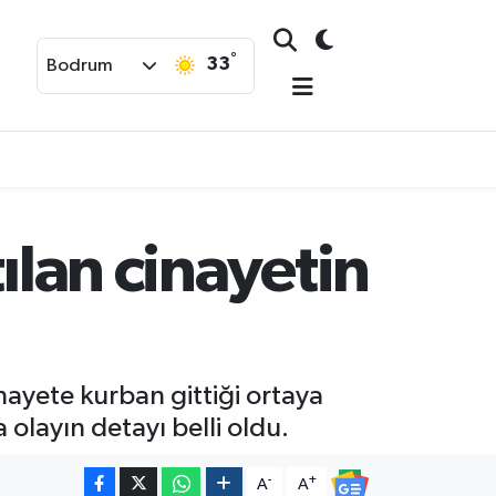
°
33
Bodrum
ılan cinayetin
ayete kurban gittiği ortaya
olayın detayı belli oldu.
-
+
A
A