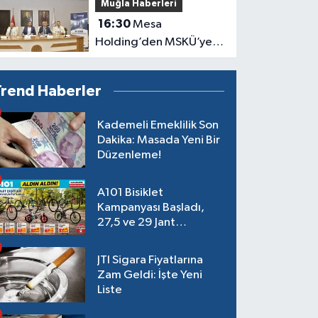
Muğla Haberleri
16:30
Mesa
Holding’den MSKÜ’ye
300 Milyon TL’lik Bağış
Trend Haberler
Kademeli Emeklilik Son
Dakika: Masada Yeni Bir
Düzenleme!
A101 Bisiklet
Kampanyası Başladı,
27,5 ve 29 Jant
Modeller Raflarda
JTI Sigara Fiyatlarına
Zam Geldi: İşte Yeni
Liste