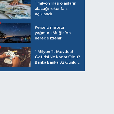
1 milyon lirası olanların
alacağı rekor faiz
açıklandı
Perseid meteor
yağmuru Muğla’da
nerede izlenir
1 Milyon TL Mevduat
Getirisi Ne Kadar Oldu?
Banka Banka 32 Günlük
Güncel Faiz Oranları