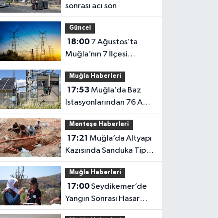
sonrası acı son
Güncel
18:00
7 Ağustos’ta
Muğla’nın 7 İlçesi
Karanlıkta Kalacak
Muğla Haberleri
17:53
Muğla’da Baz
İstasyonlarından 76 Akü
Çalan Şüpheli Tutuklandı
Menteşe Haberleri
17:21
Muğla’da Altyapı
Kazısında Sanduka Tipi
Mezar Bulundu
Muğla Haberleri
17:00
Seydikemer’de
Yangın Sonrası Hasar
Tespiti Başladı