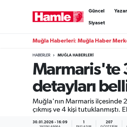
Güncel
Yazar
Güncel
Muğla Nöbetçi Eczaneler
Siyaset
Yazarlar
Muğla Hava Durumu
Muğla Haberleri: Muğla Haber Merk
Resmi İlanlar
Muğla Namaz Vakitleri
HABERLER
MUĞLA HABERLERI
Marmaris'te 3
Magazin
Muğla Trafik Yoğunluk Haritası
Muğla Haber
Süper Lig Puan Durumu ve Fikstür
detayları bell
Siyaset
Tüm Manşetler
Muğla'nın Marmaris ilçesinde 2
Son Dakika Haberleri
çıkmış ve 4 kişi tutuklanmıştı.
Haber Arşivi
30.01.2026 - 16:09
1
207
YAYINLANMA
PAYLAŞIM
GÖSTERIM