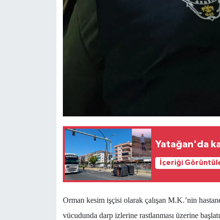
Yatağan'da ka
İçeriği Görüntül
Orman kesim işçisi olarak çalışan M.K.’nin hastane
vücudunda darp izlerine rastlanması üzerine başlatı