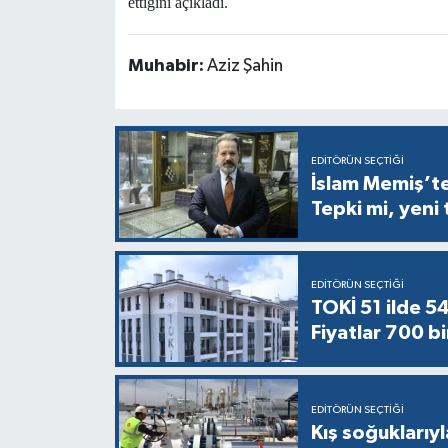
ettiğini açıkladı.
Muhabir:
Aziz Şahin
EDITÖRÜN SEÇTIĞI
İslam Memiş’ten
Tepki mi, yeni
EDITÖRÜN SEÇTIĞI
TOKİ 51 ilde 5
Fiyatlar 700 bi
EDITÖRÜN SEÇTIĞI
Kış soğuklarıyl