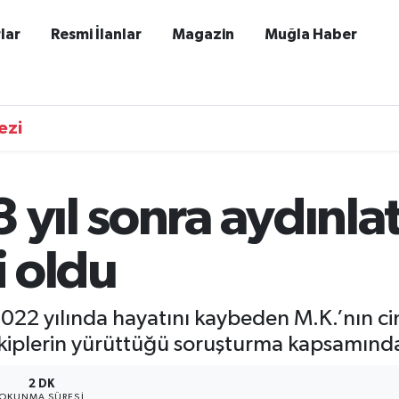
lar
Resmi İlanlar
Magazin
Muğla Haber
ezi
 yıl sonra aydınlat
i oldu
022 yılında hayatını kaybeden M.K.’nın cin
 Ekiplerin yürüttüğü soruşturma kapsamında 
2 DK
OKUNMA SÜRESI