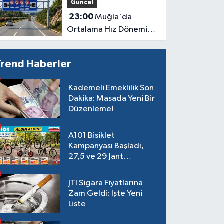
Güncel
23:00
Muğla'da
Ortalama Hız Dönemi
Başlıyor
Trend Haberler
Kademeli Emeklilik Son
Dakika: Masada Yeni Bir
Düzenleme!
A101 Bisiklet
Kampanyası Başladı,
27,5 ve 29 Jant
Modeller Raflarda
JTI Sigara Fiyatlarına
Zam Geldi: İşte Yeni
Liste