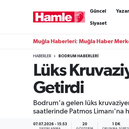
Güncel
Yazar
Güncel
Muğla Nöbetçi Eczaneler
Siyaset
Yazarlar
Muğla Hava Durumu
Muğla Haberleri: Muğla Haber Merk
Resmi İlanlar
Muğla Namaz Vakitleri
HABERLER
BODRUM HABERLERI
Lüks Kruvazi
Magazin
Muğla Trafik Yoğunluk Haritası
Muğla Haber
Süper Lig Puan Durumu ve Fikstür
Getirdi
Siyaset
Tüm Manşetler
Bodrum'a gelen lüks kruvaziyer
Son Dakika Haberleri
saatlerinde Patmos Limanı'na 
Haber Arşivi
07.07.2026 - 15:53
20
1 DK
YAYINLANMA
GÖSTERIM
OKUNMA SÜRES