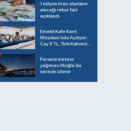
1 milyon lirası olanların
alacağı rekor faiz
açıklandı
Emekli Kafe Kent
Meydanı’nda Açılıyor:
Çay 5 TL, Türk Kahvesi
15 TL Olacak
Perseid meteor
yağmuru Muğla’da
nerede izlenir