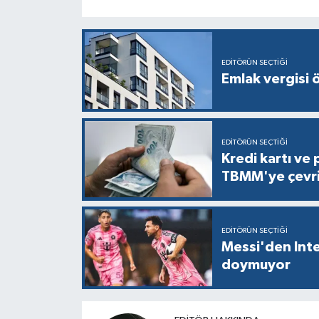
EDITÖRÜN SEÇTIĞI
Emlak vergisi 
EDITÖRÜN SEÇTIĞI
Kredi kartı ve 
TBMM'ye çevri
EDITÖRÜN SEÇTIĞI
Messi'den Inte
doymuyor