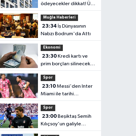
ödeyecekler dikkat! Üst
sınır değişti
Muğla Haberleri
23:34
İş Dünyasının
Nabzı Bodrum'da Attı
Ekonomi
23:30
Kredi kartı ve
prim borçları silinecek
mi? Gözler TBMM'ye
Spor
çevrildi
23:10
Messi'den Inter
Miami ile tarihi
performans! Rekorlara
Spor
doymuyor
23:00
Beşiktaş Semih
Kılıçsoy'un galiyle
avantajı elde etti!