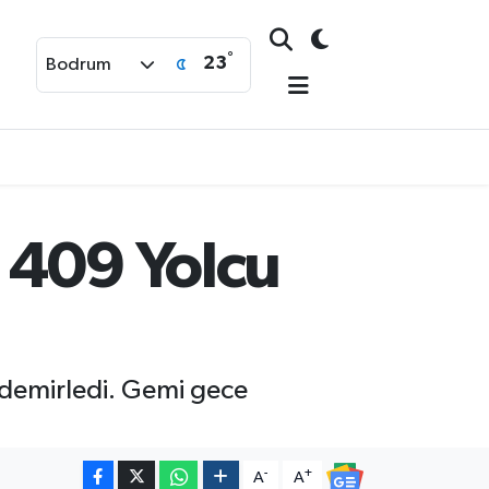
°
23
Bodrum
 409 Yolcu
 demirledi. Gemi gece
-
+
A
A