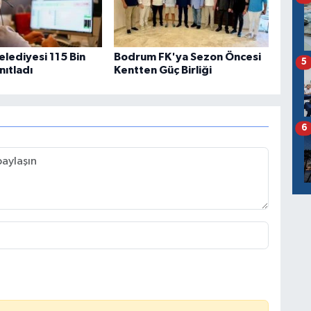
lediyesi 115 Bin
Bodrum FK'ya Sezon Öncesi
5
nıtladı
Kentten Güç Birliği
6