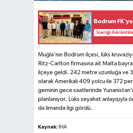
Bodrum FK'ya 
İçeriği Görüntül
Muğla'nın Bodrum ilçesi, lüks kruvaziye
Ritz-Carlton firmasına ait Malta bayr
ilçeye geldi. 242 metre uzunluğa ve 30
olarak Amerikalı 409 yolcu ile 372 p
geminin gece saatlerinde Yunanistan'
planlanıyor. Lüks seyahat anlayışıyla 
da limanda ilgi gördü.
Kaynak:
İHA