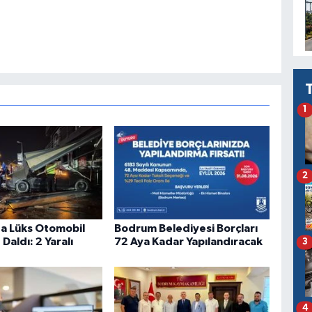
1
2
a Lüks Otomobil
Bodrum Belediyesi Borçları
Daldı: 2 Yaralı
72 Aya Kadar Yapılandıracak
3
4