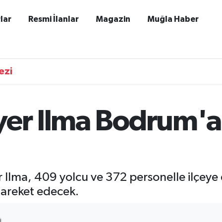
lar
Resmi İlanlar
Magazin
Muğla Haber
ezi
yer Ilma Bodrum'a
 Ilma, 409 yolcu ve 372 personelle ilçeye
hareket edecek.
I