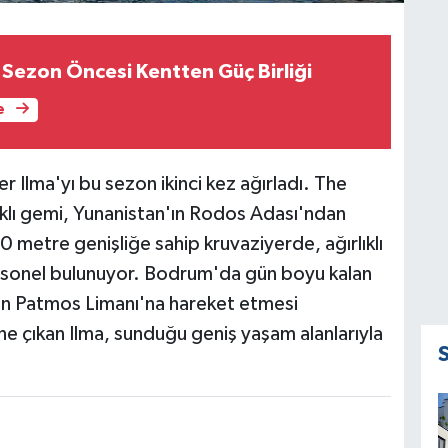
Sezon Öncesi Kentten Güç Birliği
e
r Ilma'yı bu sezon ikinci kez ağırladı. The
aklı gemi, Yunanistan'ın Rodos Adası'ndan
 metre genişliğe sahip kruvaziyerde, ağırlıklı
ersonel bulunuyor. Bodrum'da gün boyu kalan
ın Patmos Limanı'na hareket etmesi
öne çıkan Ilma, sunduğu geniş yaşam alanlarıyla