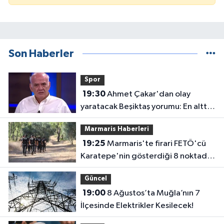
Son Haberler
Spor
19:30
Ahmet Çakar'dan olay
yaratacak Beşiktaş yorumu: En altta
olurlar
Marmaris Haberleri
19:25
Marmaris'te firari FETÖ'cü
Karatepe'nin gösterdiği 8 noktada
keşif yapıldı
Güncel
19:00
8 Ağustos’ta Muğla’nın 7
İlçesinde Elektrikler Kesilecek!