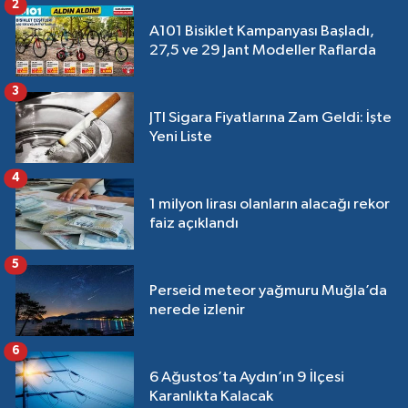
2
A101 Bisiklet Kampanyası Başladı,
27,5 ve 29 Jant Modeller Raflarda
3
JTI Sigara Fiyatlarına Zam Geldi: İşte
Yeni Liste
4
1 milyon lirası olanların alacağı rekor
faiz açıklandı
5
Perseid meteor yağmuru Muğla’da
nerede izlenir
6
6 Ağustos’ta Aydın’ın 9 İlçesi
Karanlıkta Kalacak