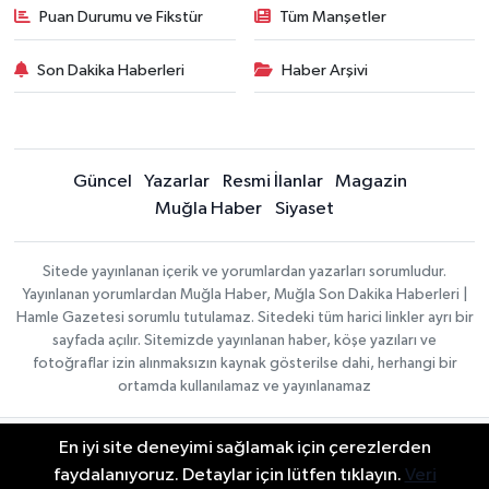
Puan Durumu ve Fikstür
Tüm Manşetler
Son Dakika Haberleri
Haber Arşivi
Güncel
Yazarlar
Resmi İlanlar
Magazin
Muğla Haber
Siyaset
Sitede yayınlanan içerik ve yorumlardan yazarları sorumludur.
Yayınlanan yorumlardan Muğla Haber, Muğla Son Dakika Haberleri |
Hamle Gazetesi sorumlu tutulamaz. Sitedeki tüm harici linkler ayrı bir
sayfada açılır. Sitemizde yayınlanan haber, köşe yazıları ve
fotoğraflar izin alınmaksızın kaynak gösterilse dahi, herhangi bir
ortamda kullanılamaz ve yayınlanamaz
En iyi site deneyimi sağlamak için çerezlerden
Gizlilik Sözleşmesi
Haber Yazılımı:
TE Bilişim
Veri Politikası
faydalanıyoruz. Detaylar için lütfen tıklayın.
Veri
| Copyright © 2026
Yayın İlkeleri