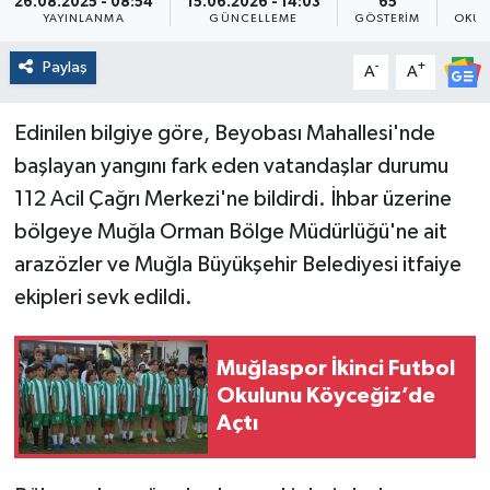
26.08.2025 - 08:54
15.06.2026 - 14:03
65
YAYINLANMA
GÜNCELLEME
GÖSTERIM
OKUN
Paylaş
-
+
A
A
Edinilen bilgiye göre, Beyobası Mahallesi'nde
başlayan yangını fark eden vatandaşlar durumu
112 Acil Çağrı Merkezi'ne bildirdi. İhbar üzerine
bölgeye Muğla Orman Bölge Müdürlüğü'ne ait
arazözler ve Muğla Büyükşehir Belediyesi itfaiye
ekipleri sevk edildi.
Muğlaspor İkinci Futbol
Okulunu Köyceğiz’de
Açtı