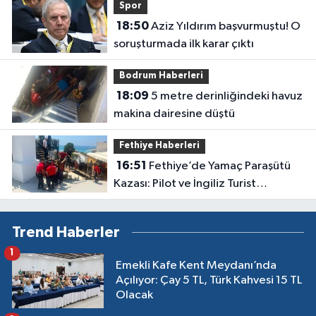
Spor
18:50
Aziz Yıldırım başvurmuştu! O
soruşturmada ilk karar çıktı
Bodrum Haberleri
18:09
5 metre derinliğindeki havuz
makina dairesine düştü
Fethiye Haberleri
16:51
Fethiye’de Yamaç Paraşütü
Kazası: Pilot ve İngiliz Turist
Yaralandı
Trend Haberler
1
Emekli Kafe Kent Meydanı’nda
Açılıyor: Çay 5 TL, Türk Kahvesi 15 TL
Olacak