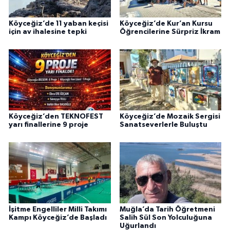
Köyceğiz’de 11 yaban keçisi
Köyceğiz’de Kur’an Kursu
için av ihalesine tepki
Öğrencilerine Sürpriz İkram
Köyceğiz’den TEKNOFEST
Köyceğiz’de Mozaik Sergisi
yarı finallerine 9 proje
Sanatseverlerle Buluştu
İşitme Engelliler Milli Takımı
Muğla’da Tarih Öğretmeni
Kampı Köyceğiz’de Başladı
Salih Sül Son Yolculuğuna
Uğurlandı