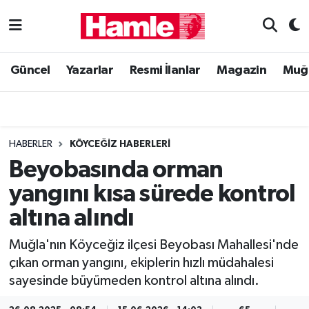
Güncel
Muğla Nöbetçi Eczaneler
Güncel
Yazarlar
Resmi İlanlar
Magazin
Muğ
Yazarlar
Muğla Hava Durumu
Resmi İlanlar
Muğla Namaz Vakitleri
HABERLER
KÖYCEĞIZ HABERLERI
Magazin
Muğla Trafik Yoğunluk Haritası
Beyobasında orman
yangını kısa sürede kontrol
Muğla Haber
Süper Lig Puan Durumu ve Fikstür
altına alındı
Siyaset
Tüm Manşetler
Muğla'nın Köyceğiz ilçesi Beyobası Mahallesi'nde
çıkan orman yangını, ekiplerin hızlı müdahalesi
Son Dakika Haberleri
sayesinde büyümeden kontrol altına alındı.
Haber Arşivi