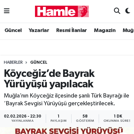
Güncel
Muğla Nöbetçi Eczaneler
Güncel
Yazarlar
Resmi İlanlar
Magazin
Muğ
Yazarlar
Muğla Hava Durumu
Resmi İlanlar
Muğla Namaz Vakitleri
HABERLER
GÜNCEL
Magazin
Muğla Trafik Yoğunluk Haritası
Köyceğiz’de Bayrak
Yürüyüşü yapılacak
Muğla Haber
Süper Lig Puan Durumu ve Fikstür
Muğla’nın Köyceğiz ilçesinde şanlı Türk Bayrağı ile
Siyaset
Tüm Manşetler
‘Bayrak Sevgisi Yürüyüşü gerçekleştirilecek.
Son Dakika Haberleri
02.02.2026 - 22:30
1
58
1 DK
YAYINLANMA
PAYLAŞIM
GÖSTERIM
OKUNMA SÜRESI
Haber Arşivi