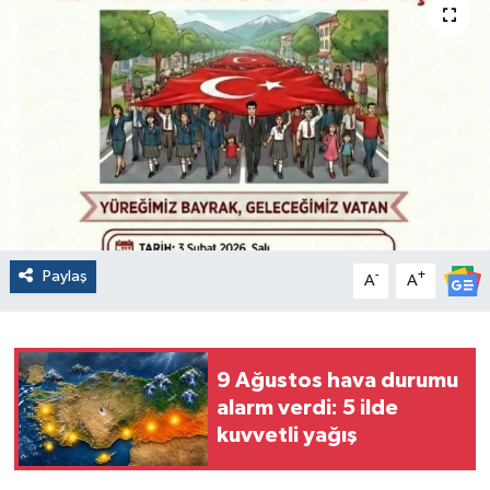
Paylaş
-
+
A
A
9 Ağustos hava durumu
alarm verdi: 5 ilde
kuvvetli yağış