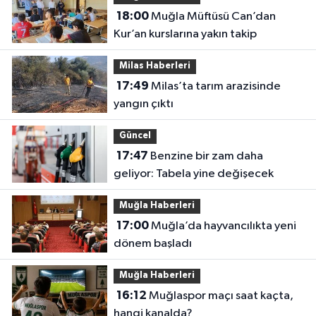
18:00
Muğla Müftüsü Can’dan
Kur’an kurslarına yakın takip
Milas Haberleri
17:49
Milas’ta tarım arazisinde
yangın çıktı
Güncel
17:47
Benzine bir zam daha
geliyor: Tabela yine değişecek
Muğla Haberleri
17:00
Muğla’da hayvancılıkta yeni
dönem başladı
Muğla Haberleri
16:12
Muğlaspor maçı saat kaçta,
hangi kanalda?