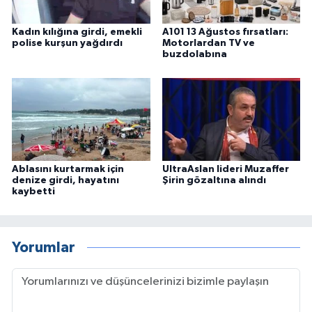
Kadın kılığına girdi, emekli
A101 13 Ağustos fırsatları:
polise kurşun yağdırdı
Motorlardan TV ve
buzdolabına
Ablasını kurtarmak için
UltraAslan lideri Muzaffer
denize girdi, hayatını
Şirin gözaltına alındı
kaybetti
Yorumlar