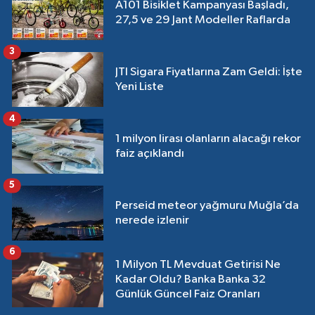
A101 Bisiklet Kampanyası Başladı,
27,5 ve 29 Jant Modeller Raflarda
3
JTI Sigara Fiyatlarına Zam Geldi: İşte
Yeni Liste
4
1 milyon lirası olanların alacağı rekor
faiz açıklandı
5
Perseid meteor yağmuru Muğla’da
nerede izlenir
6
1 Milyon TL Mevduat Getirisi Ne
Kadar Oldu? Banka Banka 32
Günlük Güncel Faiz Oranları