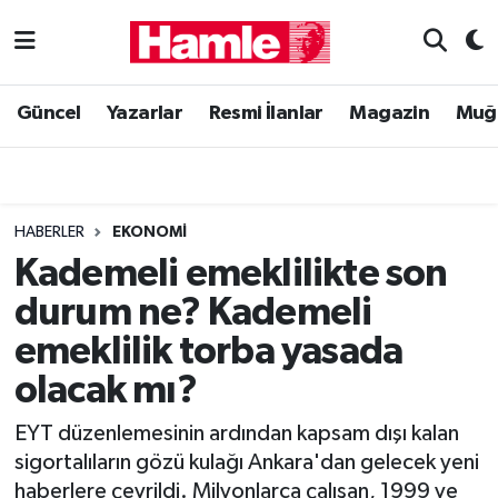
Güncel
Muğla Nöbetçi Eczaneler
Güncel
Yazarlar
Resmi İlanlar
Magazin
Muğ
Yazarlar
Muğla Hava Durumu
Resmi İlanlar
Muğla Namaz Vakitleri
HABERLER
EKONOMI
Magazin
Muğla Trafik Yoğunluk Haritası
Kademeli emeklilikte son
durum ne? Kademeli
Muğla Haber
Süper Lig Puan Durumu ve Fikstür
emeklilik torba yasada
Siyaset
Tüm Manşetler
olacak mı?
Son Dakika Haberleri
EYT düzenlemesinin ardından kapsam dışı kalan
sigortalıların gözü kulağı Ankara'dan gelecek yeni
Haber Arşivi
haberlere çevrildi. Milyonlarca çalışan, 1999 ve