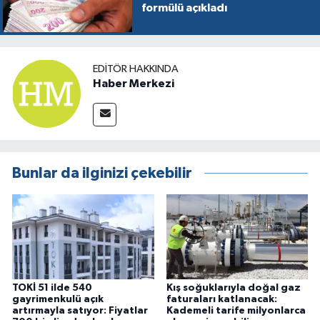
formülü açıkladı
EDITÖR HAKKINDA
Haber Merkezi
Bunlar da ilginizi çekebilir
TOKİ 51 ilde 540
Kış soğuklarıyla doğal gaz
gayrimenkulü açık
faturaları katlanacak:
artırmayla satıyor: Fiyatlar
Kademeli tarife milyonlarca