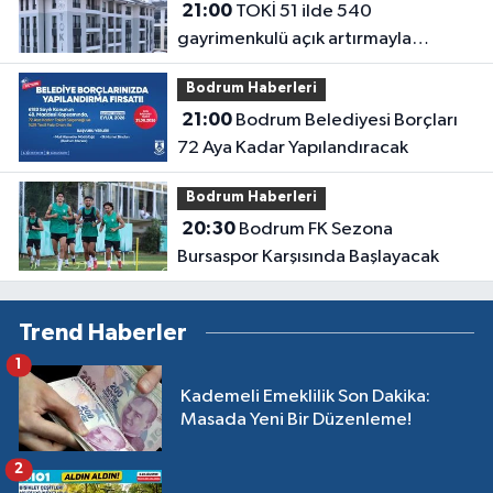
21:00
TOKİ 51 ilde 540
gayrimenkulü açık artırmayla
satıyor: Fiyatlar 700 bin liradan
Bodrum Haberleri
başlıyor
21:00
Bodrum Belediyesi Borçları
72 Aya Kadar Yapılandıracak
Bodrum Haberleri
20:30
Bodrum FK Sezona
Bursaspor Karşısında Başlayacak
Trend Haberler
1
Kademeli Emeklilik Son Dakika:
Masada Yeni Bir Düzenleme!
2