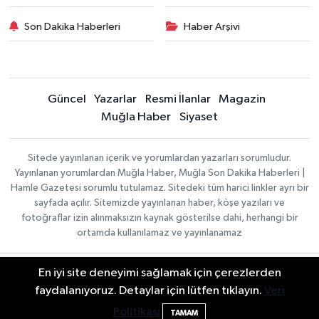
Son Dakika Haberleri
Haber Arşivi
Güncel
Yazarlar
Resmi İlanlar
Magazin
Muğla Haber
Siyaset
Sitede yayınlanan içerik ve yorumlardan yazarları sorumludur.
Yayınlanan yorumlardan Muğla Haber, Muğla Son Dakika Haberleri |
Hamle Gazetesi sorumlu tutulamaz. Sitedeki tüm harici linkler ayrı bir
sayfada açılır. Sitemizde yayınlanan haber, köşe yazıları ve
fotoğraflar izin alınmaksızın kaynak gösterilse dahi, herhangi bir
ortamda kullanılamaz ve yayınlanamaz
En iyi site deneyimi sağlamak için çerezlerden
Gizlilik Sözleşmesi
Haber Yazılımı:
TE Bilişim
Veri Politikası
faydalanıyoruz. Detaylar için lütfen tıklayın.
Veri
| Copyright © 2026
Yayın İlkeleri
Politikası
TAMAM