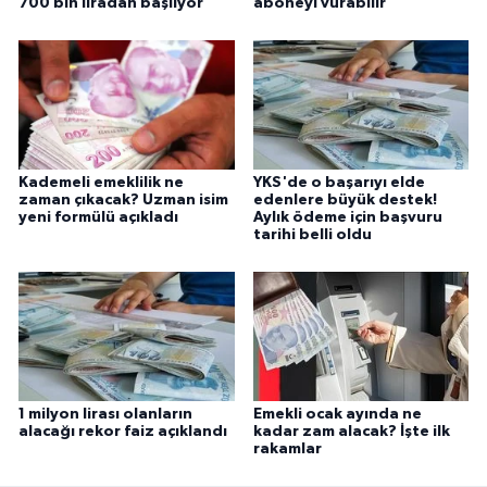
700 bin liradan başlıyor
aboneyi vurabilir
Kademeli emeklilik ne
YKS'de o başarıyı elde
zaman çıkacak? Uzman isim
edenlere büyük destek!
yeni formülü açıkladı
Aylık ödeme için başvuru
tarihi belli oldu
1 milyon lirası olanların
Emekli ocak ayında ne
alacağı rekor faiz açıklandı
kadar zam alacak? İşte ilk
rakamlar