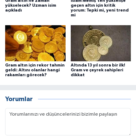
Gram altın ne zaman
İslam Memiş’ten yükselişe
yükselecek? Uzman isim
geçen altın için kritik
açıkladı
yorum: Tepki mi, yeni trend
mi
Gram altın için rekor tahmin
Altında 13 yıl sonra bir ilk!
geldi: Altını olanlar hangi
Gram ve çeyrek sahipleri
rakamları görecek?
dikkat
Yorumlar