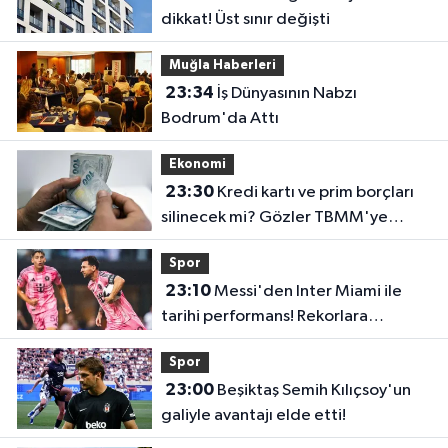
dikkat! Üst sınır değişti
Muğla Haberleri
23:34
İş Dünyasının Nabzı
Bodrum'da Attı
Ekonomi
23:30
Kredi kartı ve prim borçları
silinecek mi? Gözler TBMM'ye
çevrildi
Spor
23:10
Messi'den Inter Miami ile
tarihi performans! Rekorlara
doymuyor
Spor
23:00
Beşiktaş Semih Kılıçsoy'un
galiyle avantajı elde etti!