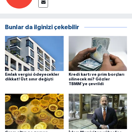
Bunlar da ilginizi çekebilir
Emlak vergisi ödeyecekler
Kredi kartı ve prim borçları
dikkat! Üst sınır değişti
silinecek mi? Gözler
TBMM'ye çevrildi