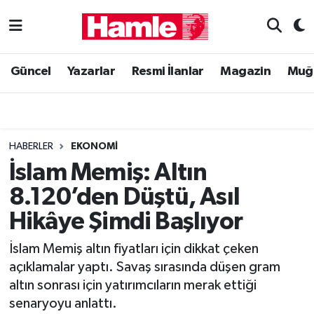
Güncel
Muğla Nöbetçi Eczaneler
Güncel
Yazarlar
Resmi İlanlar
Magazin
Muğ
Yazarlar
Muğla Hava Durumu
Resmi İlanlar
Muğla Namaz Vakitleri
HABERLER
EKONOMI
Magazin
Muğla Trafik Yoğunluk Haritası
İslam Memiş: Altın
8.120’den Düştü, Asıl
Muğla Haber
Süper Lig Puan Durumu ve Fikstür
Hikâye Şimdi Başlıyor
Siyaset
Tüm Manşetler
İslam Memiş altın fiyatları için dikkat çeken
açıklamalar yaptı. Savaş sırasında düşen gram
Son Dakika Haberleri
altın sonrası için yatırımcıların merak ettiği
senaryoyu anlattı.
Haber Arşivi