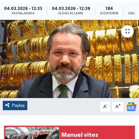
04.03.2026 - 12:33
04.03.2026 - 12:39
184
YAYINLANMA
GÜNCELLEME
GÖSTERIM
OKUN
Paylaş
-
+
A
A
Manuel vites