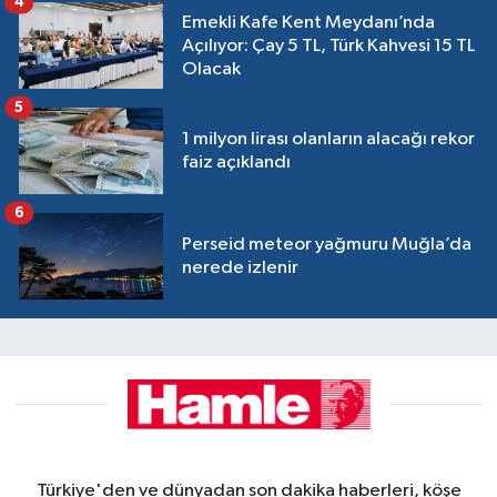
4
Emekli Kafe Kent Meydanı’nda
Açılıyor: Çay 5 TL, Türk Kahvesi 15 TL
Olacak
5
1 milyon lirası olanların alacağı rekor
faiz açıklandı
6
Perseid meteor yağmuru Muğla’da
nerede izlenir
Türkiye'den ve dünyadan son dakika haberleri, köşe