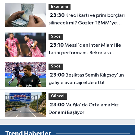
Ekonomi
23:30
Kredi kartı ve prim borçları
silinecek mi? Gözler TBMM'ye
çevrildi
Spor
23:10
Messi'den Inter Miami ile
tarihi performans! Rekorlara
doymuyor
Spor
23:00
Beşiktaş Semih Kılıçsoy'un
galiyle avantajı elde etti!
Güncel
23:00
Muğla'da Ortalama Hız
Dönemi Başlıyor
Trend Haberler