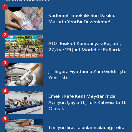
1
Kademeli Emeklilik Son Dakika:
Masada Yeni Bir Düzenleme!
2
A101 Bisiklet Kampanyası Başladı,
27,5 ve 29 Jant Modeller Raflarda
3
JTI Sigara Fiyatlarına Zam Geldi: İşte
Yeni Liste
4
Emekli Kafe Kent Meydanı’nda
Açılıyor: Çay 5 TL, Türk Kahvesi 15 TL
Olacak
5
1 milyon lirası olanların alacağı rekor