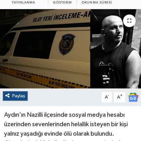
YAYINLANMA
GÖSTERIM
OKUNMA SÜRESI
Paylaş
-
+
A
A
Aydın'ın Nazilli ilçesinde sosyal medya hesabı
üzerinden sevenlerinden helallik isteyen bir kişi
yalnız yaşadığı evinde ölü olarak bulundu.