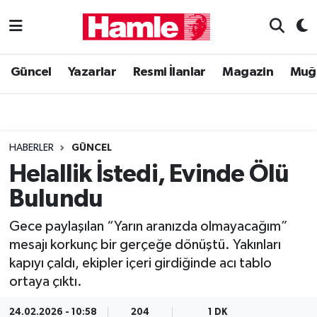
Güncel
Muğla Nöbetçi Eczaneler
Güncel
Yazarlar
Resmi İlanlar
Magazin
Muğ
Yazarlar
Muğla Hava Durumu
Resmi İlanlar
Muğla Namaz Vakitleri
HABERLER
GÜNCEL
Magazin
Muğla Trafik Yoğunluk Haritası
Helallik İstedi, Evinde Ölü
Bulundu
Muğla Haber
Süper Lig Puan Durumu ve Fikstür
Gece paylaşılan “Yarın aranızda olmayacağım”
Siyaset
Tüm Manşetler
mesajı korkunç bir gerçeğe dönüştü. Yakınları
kapıyı çaldı, ekipler içeri girdiğinde acı tablo
Son Dakika Haberleri
ortaya çıktı.
Haber Arşivi
24.02.2026 - 10:58
204
1 DK