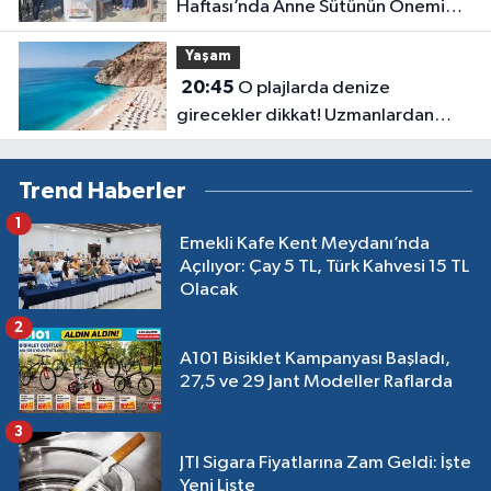
Haftası’nda Anne Sütünün Önemi
Anlatıldı
Yaşam
20:45
O plajlarda denize
girecekler dikkat! Uzmanlardan
kirlilik uyarısı geldi
Trend Haberler
1
Emekli Kafe Kent Meydanı’nda
Açılıyor: Çay 5 TL, Türk Kahvesi 15 TL
Olacak
2
A101 Bisiklet Kampanyası Başladı,
27,5 ve 29 Jant Modeller Raflarda
3
JTI Sigara Fiyatlarına Zam Geldi: İşte
Yeni Liste