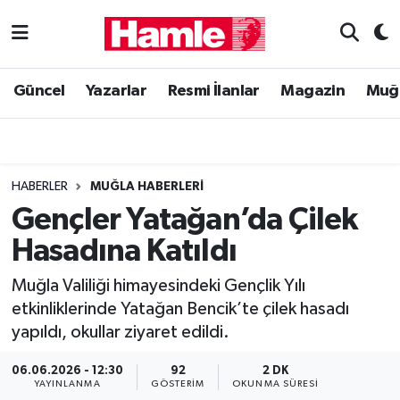
Güncel
Muğla Nöbetçi Eczaneler
Güncel
Yazarlar
Resmi İlanlar
Magazin
Muğ
Yazarlar
Muğla Hava Durumu
Resmi İlanlar
Muğla Namaz Vakitleri
HABERLER
MUĞLA HABERLERI
Magazin
Muğla Trafik Yoğunluk Haritası
Gençler Yatağan’da Çilek
Hasadına Katıldı
Muğla Haber
Süper Lig Puan Durumu ve Fikstür
Muğla Valiliği himayesindeki Gençlik Yılı
Siyaset
Tüm Manşetler
etkinliklerinde Yatağan Bencik’te çilek hasadı
yapıldı, okullar ziyaret edildi.
Son Dakika Haberleri
06.06.2026 - 12:30
92
2 DK
Haber Arşivi
YAYINLANMA
GÖSTERIM
OKUNMA SÜRESI