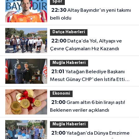
Spor
22:30
Altay Bayındır'ın yeni takımı
belli oldu
Datça Haberleri
22:00
Datça’da Yol, Altyapı ve
Çevre Çalışmaları Hız Kazandı
Muğla Haberleri
21:01
Yatağan Belediye Başkanı
Mesut Günay CHP'den İstifa Etti
Yeni Parti'ye Katıldı
Ekonomi
21:00
Gram altın 6 bin lirayı aştı!
Beklenen veriler açıklandı
Muğla Haberleri
21:00
Yatağan’da Dünya Emzirme