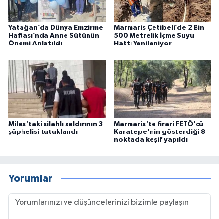
Yatağan’da Dünya Emzirme
Marmaris Çetibeli’de 2 Bin
Haftası’nda Anne Sütünün
500 Metrelik İçme Suyu
Önemi Anlatıldı
Hattı Yenileniyor
Milas'taki silahlı saldırının 3
Marmaris'te firari FETÖ'cü
şüphelisi tutuklandı
Karatepe'nin gösterdiği 8
noktada keşif yapıldı
Yorumlar