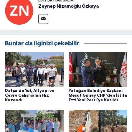
EDITÖR HAKKINDA
Zeynep Nizamoğlu Özkaya
Bunlar da ilginizi çekebilir
Datça’da Yol, Altyapı ve
Yatağan Belediye Başkanı
Çevre Çalışmaları Hız
Mesut Günay CHP'den İstifa
Kazandı
Etti Yeni Parti'ye Katıldı