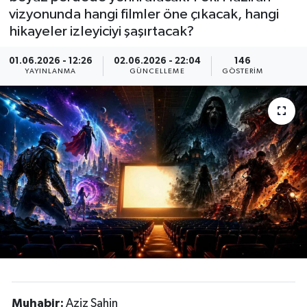
vizyonunda hangi filmler öne çıkacak, hangi
hikayeler izleyiciyi şaşırtacak?
01.06.2026 - 12:26
02.06.2026 - 22:04
146
YAYINLANMA
GÜNCELLEME
GÖSTERIM
Muhabir:
Aziz Şahin