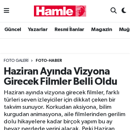
Güncel
Muğla Nöbetçi Eczaneler
Güncel
Yazarlar
Resmi İlanlar
Magazin
Muğ
Yazarlar
Muğla Hava Durumu
Resmi İlanlar
Muğla Namaz Vakitleri
FOTO GALERI
FOTO-HABER
Magazin
Muğla Trafik Yoğunluk Haritası
Haziran Ayında Vizyona
Girecek Filmler Belli Oldu
Muğla Haber
Süper Lig Puan Durumu ve Fikstür
Haziran ayında vizyona girecek filmler, farklı
Siyaset
Tüm Manşetler
türleri seven izleyiciler için dikkat çeken bir
takvim sunuyor. Korkudan aksiyona, bilim
Son Dakika Haberleri
kurgudan animasyona, aile filmlerinden gerilim
dolu hikayelere kadar birçok yapım bu ay
Haber Arşivi
beyaz perdede yerini alacak. Peki Haziran