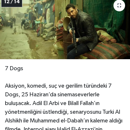
12 / 14
7 Dogs
Aksiyon, komedi, suç ve gerilim türündeki 7
Dogs, 25 Haziran’da sinemaseverlerle
buluşacak. Adil El Arbi ve Bilall Fallah’ın
yönetmenliğini üstlendiği, senaryosunu Turki Al
Alshikh ile Muhammed el-Dabah’ın kaleme aldığı
filmde, Interpol ajanı Halid El-Azzazi’nin