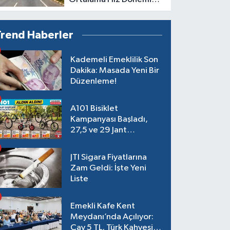
Başlıyor
Trend Haberler
Kademeli Emeklilik Son
Dakika: Masada Yeni Bir
Düzenleme!
A101 Bisiklet
Kampanyası Başladı,
27,5 ve 29 Jant
Modeller Raflarda
JTI Sigara Fiyatlarına
Zam Geldi: İşte Yeni
Liste
Emekli Kafe Kent
Meydanı’nda Açılıyor:
Çay 5 TL, Türk Kahvesi