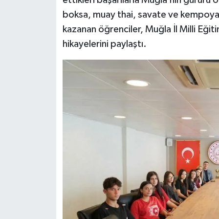
ettikleri başarılarla Muğla’nın gururu
boksa, muay thai, savate ve kempoya 
kazanan öğrenciler, Muğla İl Milli Eği
hikayelerini paylaştı.