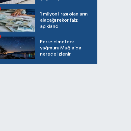
15 TL Olacak
1 milyon lirası olanların
alacağı rekor faiz
açıklandı
Perseid meteor
yağmuru Muğla’da
nerede izlenir