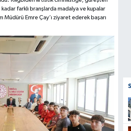
 oldu. Ragbiden artistik cimnastiğe, güreşten
kadar farklı branşlarda madalya ve kupalar
tim Müdürü Emre Çay’ı ziyaret ederek başarı