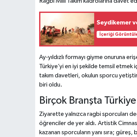
Ragbi Milli Takım kadrolarına davet edi
Seydikemer v
İçeriği Görüntül
Ay-yıldızlı formayı giyme onuruna eri
Türkiye’yi en iyi şekilde temsil etmek iç
takım davetleri, okulun sporcu yetişt
biri oldu.
Birçok Branşta Türkiy
Ziyarette yalnızca ragbi sporcuları de
öğrenciler de yer aldı. Artistik Cimnas
kazanan sporcuların yanı sıra; güreş,