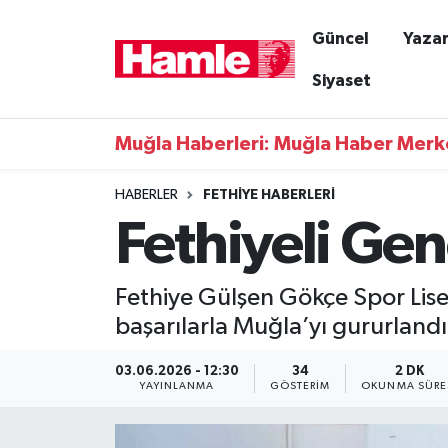
Güncel
Yazar
Güncel
Muğla Nöbetçi Eczaneler
Siyaset
Yazarlar
Muğla Hava Durumu
Muğla Haberleri: Muğla Haber Merk
Resmi İlanlar
Muğla Namaz Vakitleri
HABERLER
FETHIYE HABERLERI
Fethiyeli Ge
Magazin
Muğla Trafik Yoğunluk Haritası
Muğla Haber
Süper Lig Puan Durumu ve Fikstür
Fethiye Gülşen Gökçe Spor Lises
başarılarla Muğla’yı gururlandı
Siyaset
Tüm Manşetler
03.06.2026 - 12:30
34
2 DK
Son Dakika Haberleri
YAYINLANMA
GÖSTERIM
OKUNMA SÜRE
Haber Arşivi