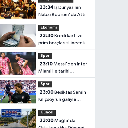
23:34
İş Dünyasının
Nabzı Bodrum'da Attı
Ekonomi
23:30
Kredi kartı ve
prim borçları silinecek
mi? Gözler TBMM'ye
Spor
çevrildi
23:10
Messi'den Inter
Miami ile tarihi
performans! Rekorlara
Spor
doymuyor
23:00
Beşiktaş Semih
Kılıçsoy'un galiyle
avantajı elde etti!
Güncel
23:00
Muğla'da
Ortalama Hız Dönemi