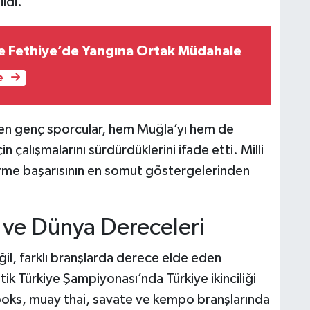
ldi.
e Fethiye’de Yangına Ortak Müdahale
e
şen genç sporcular, hem Muğla’yı hem de
in çalışmalarını sürdürdüklerini ifade etti. Milli
irme başarısının en somut göstergelerinden
e ve Dünya Dereceleri
ğil, farklı branşlarda derece elde eden
tik Türkiye Şampiyonası’nda Türkiye ikinciliği
 boks, muay thai, savate ve kempo branşlarında