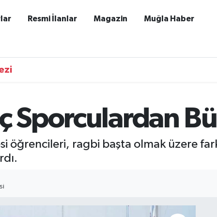
lar
Resmi İlanlar
Magazin
Muğla Haber
ezi
nç Sporculardan B
i öğrencileri, ragbi başta olmak üzere far
rdı.
SI