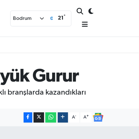
°
21
Bodrum
üyük Gurur
klı branşlarda kazandıkları
-
+
A
A