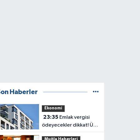
Son Haberler
Ekonomi
23:35
Emlak vergisi
ödeyecekler dikkat! Üst
sınır değişti
Muğla Haberleri