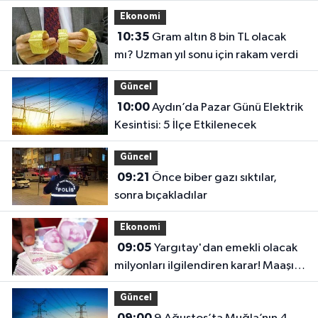
Ekonomi
10:35
Gram altın 8 bin TL olacak
mı? Uzman yıl sonu için rakam verdi
Güncel
10:00
Aydın’da Pazar Günü Elektrik
Kesintisi: 5 İlçe Etkilenecek
Güncel
09:21
Önce biber gazı sıktılar,
sonra bıçakladılar
Ekonomi
09:05
Yargıtay'dan emekli olacak
milyonları ilgilendiren karar! Maaşı
gecikenler dikkat
Güncel
09:00