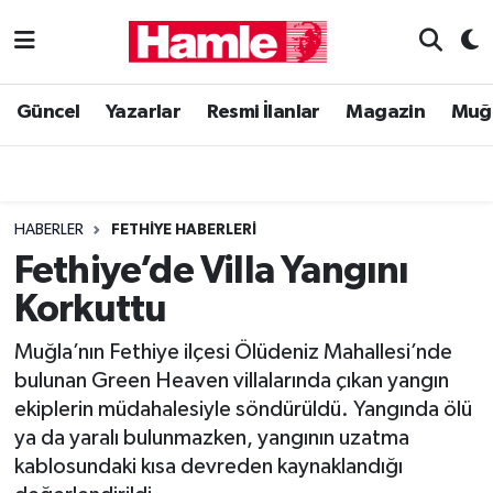
Güncel
Muğla Nöbetçi Eczaneler
Güncel
Yazarlar
Resmi İlanlar
Magazin
Muğ
Yazarlar
Muğla Hava Durumu
Resmi İlanlar
Muğla Namaz Vakitleri
HABERLER
FETHIYE HABERLERI
Magazin
Muğla Trafik Yoğunluk Haritası
Fethiye’de Villa Yangını
Korkuttu
Muğla Haber
Süper Lig Puan Durumu ve Fikstür
Muğla’nın Fethiye ilçesi Ölüdeniz Mahallesi’nde
Siyaset
Tüm Manşetler
bulunan Green Heaven villalarında çıkan yangın
ekiplerin müdahalesiyle söndürüldü. Yangında ölü
Son Dakika Haberleri
ya da yaralı bulunmazken, yangının uzatma
kablosundaki kısa devreden kaynaklandığı
Haber Arşivi