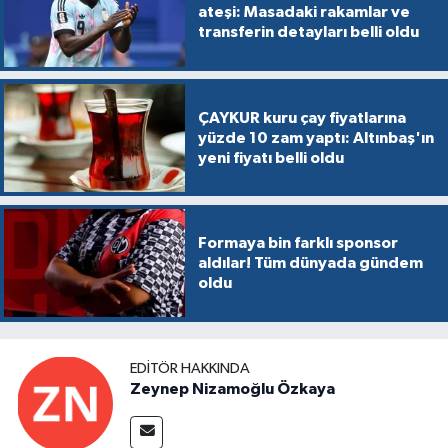
ateşi: Masadaki rakamlar ve
transferin detayları belli oldu
ÇAYKUR kuru çay fiyatlarına
yüzde 10 zam yaptı: Altınbaş'ın
yeni fiyatı belli oldu
Formaya bin farklı sponsor
aldılar! Tüm dünyada gündem
oldu
EDITÖR HAKKINDA
Zeynep Nizamoğlu Özkaya