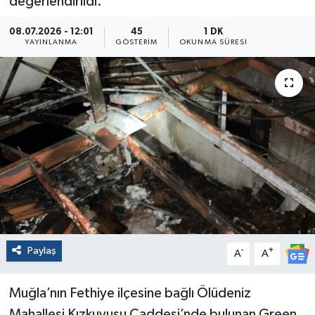
değerlendirildi.
08.07.2026 - 12:01
45
1 DK
YAYINLANMA
GÖSTERIM
OKUNMA SÜRESI
Paylaş
-
+
A
A
Muğla’nın Fethiye ilçesine bağlı Ölüdeniz
Mahallesi Kızkuyusu Caddesi’nde bulunan Green