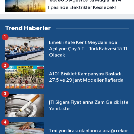
9 Ağustos’ta Muğla’nın 4
İlçesinde Elektrikler Kesilecek!
Trend Haberler
1
Emekli Kafe Kent Meydanı’nda
Açılıyor: Çay 5 TL, Türk Kahvesi 15 TL
Olacak
2
A101 Bisiklet Kampanyası Başladı,
27,5 ve 29 Jant Modeller Raflarda
3
JTI Sigara Fiyatlarına Zam Geldi: İşte
Yeni Liste
4
1 milyon lirası olanların alacağı rekor