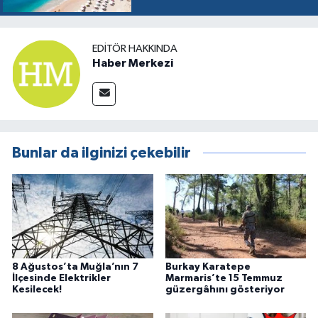
EDITÖR HAKKINDA
Haber Merkezi
Bunlar da ilginizi çekebilir
8 Ağustos’ta Muğla’nın 7
Burkay Karatepe
İlçesinde Elektrikler
Marmaris’te 15 Temmuz
Kesilecek!
güzergâhını gösteriyor