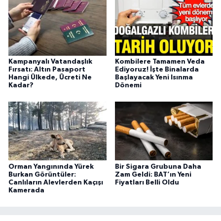
Kampanyalı Vatandaşlık
Kombilere Tamamen Veda
Fırsatı: Altın Pasaport
Ediyoruz! İşte Binalarda
Hangi Ülkede, Ücreti Ne
Başlayacak Yeni Isınma
Kadar?
Dönemi
Orman Yangınında Yürek
Bir Sigara Grubuna Daha
Burkan Görüntüler:
Zam Geldi: BAT’ın Yeni
Canlıların Alevlerden Kaçışı
Fiyatları Belli Oldu
Kamerada