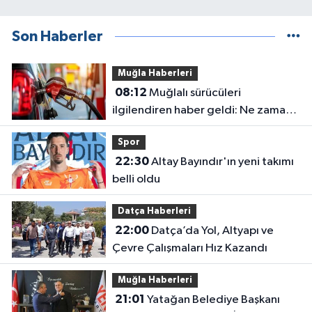
Son Haberler
Muğla Haberleri
08:12
Muğlalı sürücüleri
ilgilendiren haber geldi: Ne zaman
indirim gelecek?
Spor
22:30
Altay Bayındır'ın yeni takımı
belli oldu
Datça Haberleri
22:00
Datça’da Yol, Altyapı ve
Çevre Çalışmaları Hız Kazandı
Muğla Haberleri
21:01
Yatağan Belediye Başkanı