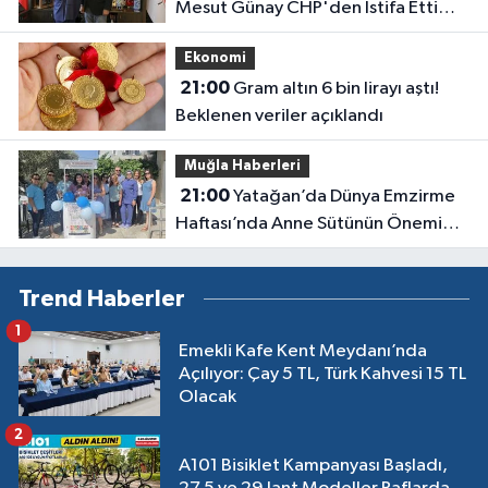
Mesut Günay CHP'den İstifa Etti
Yeni Parti'ye Katıldı
Ekonomi
21:00
Gram altın 6 bin lirayı aştı!
Beklenen veriler açıklandı
Muğla Haberleri
21:00
Yatağan’da Dünya Emzirme
Haftası’nda Anne Sütünün Önemi
Anlatıldı
Trend Haberler
1
Emekli Kafe Kent Meydanı’nda
Açılıyor: Çay 5 TL, Türk Kahvesi 15 TL
Olacak
2
A101 Bisiklet Kampanyası Başladı,