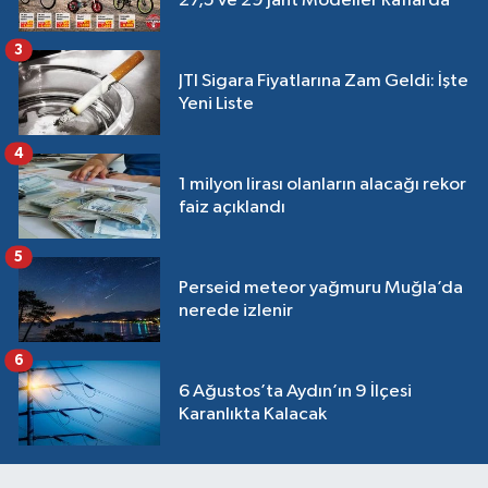
27,5 ve 29 Jant Modeller Raflarda
3
JTI Sigara Fiyatlarına Zam Geldi: İşte
Yeni Liste
4
1 milyon lirası olanların alacağı rekor
faiz açıklandı
5
Perseid meteor yağmuru Muğla’da
nerede izlenir
6
6 Ağustos’ta Aydın’ın 9 İlçesi
Karanlıkta Kalacak