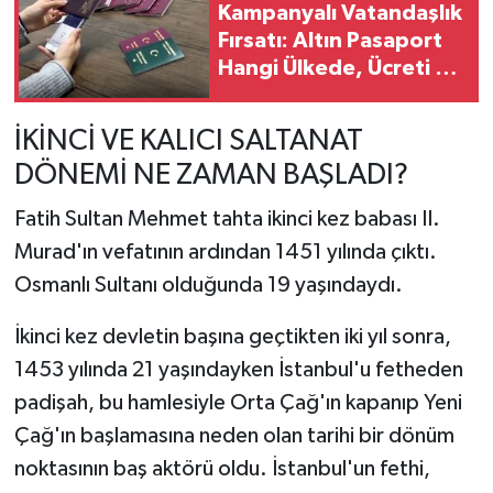
Kampanyalı Vatandaşlık
Fırsatı: Altın Pasaport
Hangi Ülkede, Ücreti Ne
Kadar?
İKİNCİ VE KALICI SALTANAT
DÖNEMİ NE ZAMAN BAŞLADI?
Fatih Sultan Mehmet tahta ikinci kez babası II.
Murad'ın vefatının ardından 1451 yılında çıktı.
Osmanlı Sultanı olduğunda 19 yaşındaydı.
İkinci kez devletin başına geçtikten iki yıl sonra,
1453 yılında 21 yaşındayken İstanbul'u fetheden
padişah, bu hamlesiyle Orta Çağ'ın kapanıp Yeni
Çağ'ın başlamasına neden olan tarihi bir dönüm
noktasının baş aktörü oldu. İstanbul'un fethi,