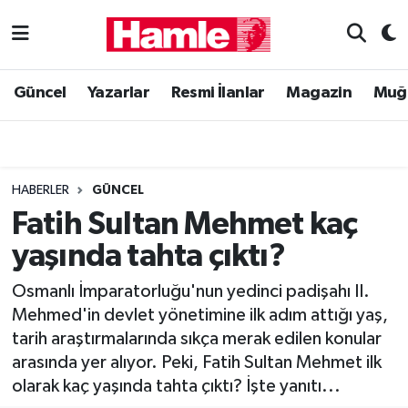
Güncel
Muğla Nöbetçi Eczaneler
Güncel
Yazarlar
Resmi İlanlar
Magazin
Muğ
Yazarlar
Muğla Hava Durumu
Resmi İlanlar
Muğla Namaz Vakitleri
HABERLER
GÜNCEL
Magazin
Muğla Trafik Yoğunluk Haritası
Fatih Sultan Mehmet kaç
yaşında tahta çıktı?
Muğla Haber
Süper Lig Puan Durumu ve Fikstür
Osmanlı İmparatorluğu'nun yedinci padişahı II.
Siyaset
Tüm Manşetler
Mehmed'in devlet yönetimine ilk adım attığı yaş,
tarih araştırmalarında sıkça merak edilen konular
Son Dakika Haberleri
arasında yer alıyor. Peki, Fatih Sultan Mehmet ilk
olarak kaç yaşında tahta çıktı? İşte yanıtı...
Haber Arşivi