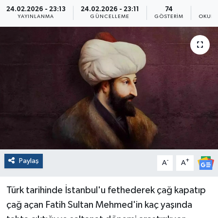
24.02.2026 - 23:13
24.02.2026 - 23:11
74
YAYINLANMA
GÜNCELLEME
GÖSTERIM
OKUNM
Paylaş
-
+
A
A
Türk tarihinde İstanbul'u fethederek çağ kapatıp
çağ açan Fatih Sultan Mehmed'in kaç yaşında