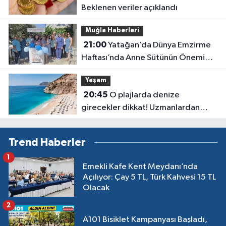
Beklenen veriler açıklandı
Muğla Haberleri
21:00
Yatağan’da Dünya Emzirme
Haftası’nda Anne Sütünün Önemi
Anlatıldı
Yaşam
20:45
O plajlarda denize
girecekler dikkat! Uzmanlardan
kirlilik uyarısı geldi
Trend Haberler
1
Emekli Kafe Kent Meydanı’nda
Açılıyor: Çay 5 TL, Türk Kahvesi 15 TL
Olacak
2
A101 Bisiklet Kampanyası Başladı,