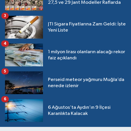
27,5 ve 29 Jant Modeller Raflarda
3
JTI Sigara Fiyatlarına Zam Geldi: İşte
Yeni Liste
4
1 milyon lirası olanların alacağı rekor
faiz açıklandı
5
Perseid meteor yağmuru Muğla’da
nerede izlenir
6
6 Ağustos’ta Aydın’ın 9 İlçesi
Karanlıkta Kalacak