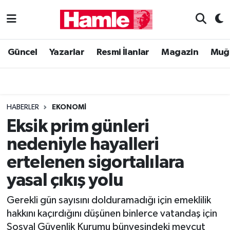
Güncel
Muğla Nöbetçi Eczaneler
Güncel
Yazarlar
Resmi İlanlar
Magazin
Muğ
Yazarlar
Muğla Hava Durumu
Resmi İlanlar
Muğla Namaz Vakitleri
HABERLER
EKONOMI
Magazin
Muğla Trafik Yoğunluk Haritası
Eksik prim günleri
nedeniyle hayalleri
Muğla Haber
Süper Lig Puan Durumu ve Fikstür
ertelenen sigortalılara
Siyaset
Tüm Manşetler
yasal çıkış yolu
Son Dakika Haberleri
Gerekli gün sayısını dolduramadığı için emeklilik
hakkını kaçırdığını düşünen binlerce vatandaş için
Haber Arşivi
Sosyal Güvenlik Kurumu bünyesindeki mevcut