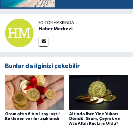
EDITÖR HAKKINDA
Haber Merkezi
Bunlar da ilginizi çekebilir
Gram altın 6 bin lirayı aştı!
Altında İbre Yine Yukarı
Beklenen veriler açıklandı
Döndü: Gram, Çeyrek ve
Ata Altın Kaç Lira Oldu?