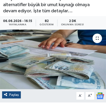
alternatifler büyük bir umut kaynağı olmaya
devam ediyor. İşte tüm detaylar...
06.06.2026 - 16:15
82
2 DK
YAYINLANMA
GÖSTERIM
OKUNMA SÜRESI
Paylaş
-
+
A
A