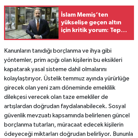
İslam Memiş’ten
yükselişe geçen altın
için kritik yorum: Tepki
mi, yeni trend mi
Kanunların tanıdığı borçlanma ve ihya gibi
yöntemler, prim açığı olan kişilerin bu eksikleri
kapatarak yasal sisteme dahil olmalarını
kolaylaştırıyor. Üstelik temmuz ayında yürürlüğe
girecek olan yeni zam döneminde emeklilik
dilekçesi verecek olan taze emekliler de
artışlardan doğrudan faydalanabilecek. Sosyal
güvenlik mevzuatı kapsamında belirlenen güncel
borçlanma tutarları, müracaat edecek kişilerin
ödeyeceği miktarları doğrudan belirliyor. Bununla