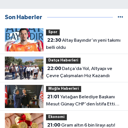
Son Haberler
Spor
22:30
Altay Bayındır'ın yeni takımı
belli oldu
Datça Haberleri
22:00
Datça’da Yol, Altyapı ve
Çevre Çalışmaları Hız Kazandı
Muğla Haberleri
21:01
Yatağan Belediye Başkanı
Mesut Günay CHP'den İstifa Etti
Yeni Parti'ye Katıldı
Ekonomi
21:00
Gram altın 6 bin lirayı aştı!