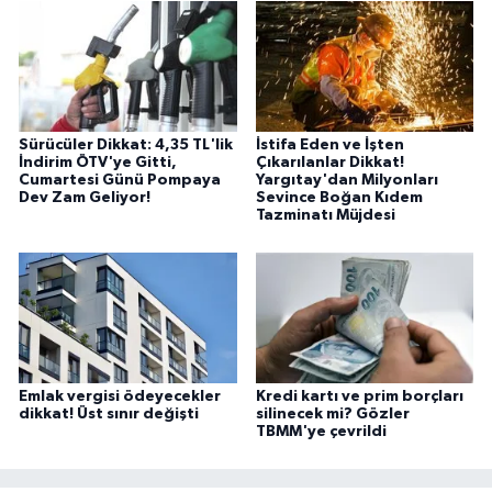
Sürücüler Dikkat: 4,35 TL'lik
İstifa Eden ve İşten
İndirim ÖTV'ye Gitti,
Çıkarılanlar Dikkat!
Cumartesi Günü Pompaya
Yargıtay'dan Milyonları
Dev Zam Geliyor!
Sevince Boğan Kıdem
Tazminatı Müjdesi
Emlak vergisi ödeyecekler
Kredi kartı ve prim borçları
dikkat! Üst sınır değişti
silinecek mi? Gözler
TBMM'ye çevrildi