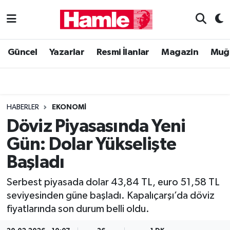
Güncel
Muğla Nöbetçi Eczaneler
Güncel
Yazarlar
Resmi İlanlar
Magazin
Muğ
Yazarlar
Muğla Hava Durumu
Resmi İlanlar
Muğla Namaz Vakitleri
HABERLER
EKONOMI
Magazin
Muğla Trafik Yoğunluk Haritası
Döviz Piyasasında Yeni
Gün: Dolar Yükselişte
Muğla Haber
Süper Lig Puan Durumu ve Fikstür
Başladı
Siyaset
Tüm Manşetler
Serbest piyasada dolar 43,84 TL, euro 51,58 TL
seviyesinden güne başladı. Kapalıçarşı’da döviz
Son Dakika Haberleri
fiyatlarında son durum belli oldu.
Haber Arşivi