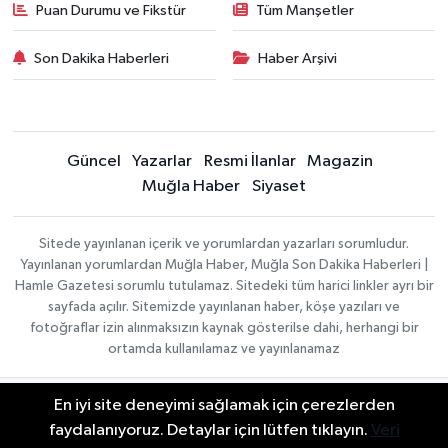
Puan Durumu ve Fikstür
Tüm Manşetler
Son Dakika Haberleri
Haber Arşivi
Güncel
Yazarlar
Resmi İlanlar
Magazin
Muğla Haber
Siyaset
Sitede yayınlanan içerik ve yorumlardan yazarları sorumludur.
Yayınlanan yorumlardan Muğla Haber, Muğla Son Dakika Haberleri |
Hamle Gazetesi sorumlu tutulamaz. Sitedeki tüm harici linkler ayrı bir
sayfada açılır. Sitemizde yayınlanan haber, köşe yazıları ve
fotoğraflar izin alınmaksızın kaynak gösterilse dahi, herhangi bir
ortamda kullanılamaz ve yayınlanamaz
En iyi site deneyimi sağlamak için çerezlerden
Gizlilik Sözleşmesi
Haber Yazılımı:
TE Bilişim
Veri Politikası
faydalanıyoruz. Detaylar için lütfen tıklayın.
Veri
| Copyright © 2026
Yayın İlkeleri