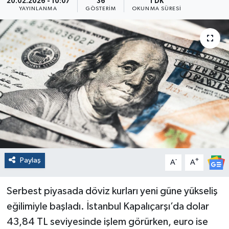
20.02.2026 - 10:07
36
1 DK
YAYINLANMA
GÖSTERIM
OKUNMA SÜRESI
Paylaş
-
+
A
A
Serbest piyasada döviz kurları yeni güne yükseliş
eğilimiyle başladı. İstanbul Kapalıçarşı’da dolar
43,84 TL seviyesinde işlem görürken, euro ise