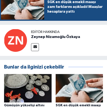
SGK en düşük emekli maaşı
zam farklarını açıkladı! Maaşlar
hesaplara yattı
EDITÖR HAKKINDA
Zeynep Nizamoğlu Özkaya
Bunlar da ilginizi çekebilir
Gümüşün yükselişi altını
SGK en düşük emekli maaşı