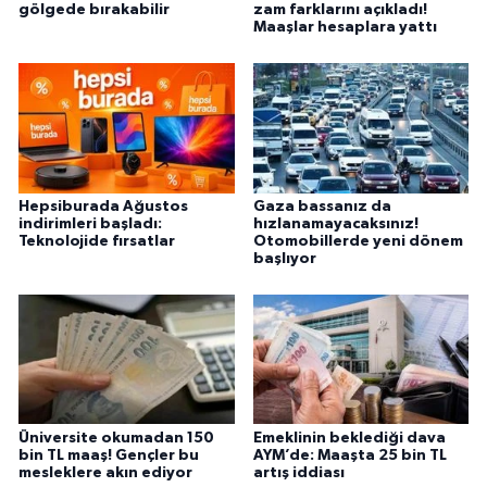
gölgede bırakabilir
zam farklarını açıkladı!
Maaşlar hesaplara yattı
Hepsiburada Ağustos
Gaza bassanız da
indirimleri başladı:
hızlanamayacaksınız!
Teknolojide fırsatlar
Otomobillerde yeni dönem
başlıyor
Üniversite okumadan 150
Emeklinin beklediği dava
bin TL maaş! Gençler bu
AYM’de: Maaşta 25 bin TL
mesleklere akın ediyor
artış iddiası