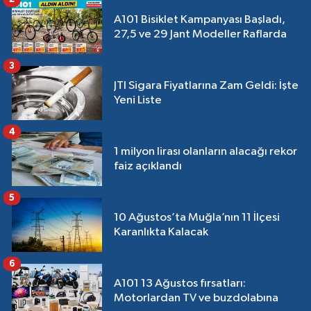
A101 Bisiklet Kampanyası Başladı,
27,5 ve 29 Jant Modeller Raflarda
3
JTI Sigara Fiyatlarına Zam Geldi: İşte
Yeni Liste
4
1 milyon lirası olanların alacağı rekor
faiz açıklandı
5
10 Ağustos’ta Muğla’nın 11 İlçesi
Karanlıkta Kalacak
6
A101 13 Ağustos fırsatları:
Motorlardan TV ve buzdolabına