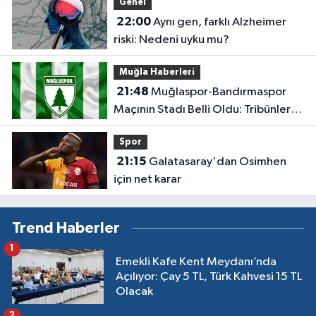
Genel
22:00
Aynı gen, farklı Alzheimer
riski: Nedeni uyku mu?
Muğla Haberleri
21:48
Muğlaspor-Bandırmaspor
Maçının Stadı Belli Oldu: Tribünler
Boş Kalacak
Spor
21:15
Galatasaray'dan Osimhen
için net karar
Trend Haberler
1
Emekli Kafe Kent Meydanı’nda
Açılıyor: Çay 5 TL, Türk Kahvesi 15 TL
Olacak
2