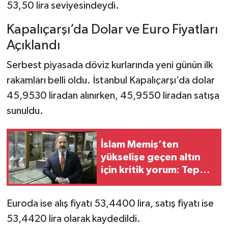
53,50 lira seviyesindeydi.
Kapalıçarşı’da Dolar ve Euro Fiyatları
Açıklandı
Serbest piyasada döviz kurlarında yeni günün ilk
rakamları belli oldu. İstanbul Kapalıçarşı’da dolar
45,9530 liradan alınırken, 45,9550 liradan satışa
sunuldu.
İslam Memiş’ten
yükselişe geçen altın
için kritik yorum: Tepki
mi, yeni trend mi
Euroda ise alış fiyatı 53,4400 lira, satış fiyatı ise
53,4420 lira olarak kaydedildi.