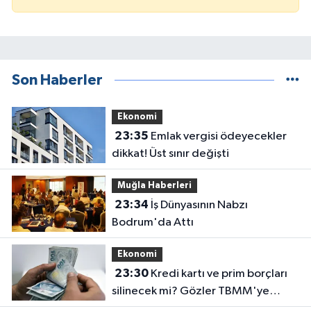
Son Haberler
Ekonomi
23:35
Emlak vergisi ödeyecekler
dikkat! Üst sınır değişti
Muğla Haberleri
23:34
İş Dünyasının Nabzı
Bodrum'da Attı
Ekonomi
23:30
Kredi kartı ve prim borçları
silinecek mi? Gözler TBMM'ye
çevrildi