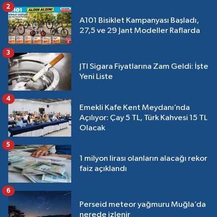
2
A101 Bisiklet Kampanyası Başladı,
27,5 ve 29 Jant Modeller Raflarda
3
JTI Sigara Fiyatlarına Zam Geldi: İşte
Yeni Liste
4
Emekli Kafe Kent Meydanı’nda
Açılıyor: Çay 5 TL, Türk Kahvesi 15 TL
Olacak
5
1 milyon lirası olanların alacağı rekor
faiz açıklandı
6
Perseid meteor yağmuru Muğla’da
nerede izlenir