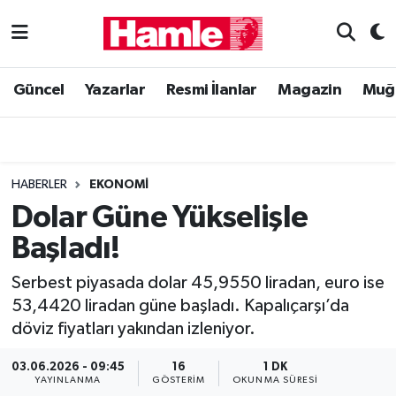
Güncel
Muğla Nöbetçi Eczaneler
Güncel
Yazarlar
Resmi İlanlar
Magazin
Muğ
Yazarlar
Muğla Hava Durumu
Resmi İlanlar
Muğla Namaz Vakitleri
HABERLER
EKONOMI
Magazin
Muğla Trafik Yoğunluk Haritası
Dolar Güne Yükselişle
Başladı!
Muğla Haber
Süper Lig Puan Durumu ve Fikstür
Serbest piyasada dolar 45,9550 liradan, euro ise
Siyaset
Tüm Manşetler
53,4420 liradan güne başladı. Kapalıçarşı’da
döviz fiyatları yakından izleniyor.
Son Dakika Haberleri
03.06.2026 - 09:45
16
1 DK
Haber Arşivi
YAYINLANMA
GÖSTERIM
OKUNMA SÜRESI