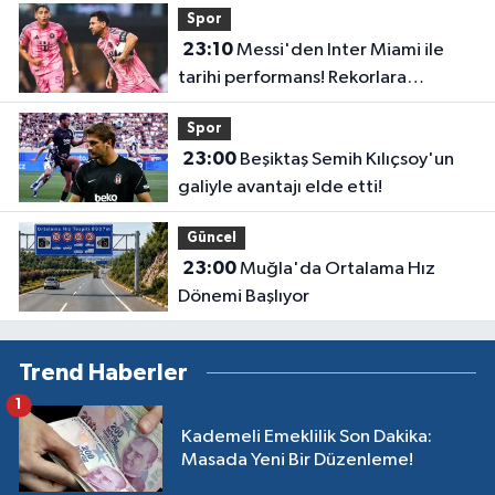
Spor
23:10
Messi'den Inter Miami ile
tarihi performans! Rekorlara
doymuyor
Spor
23:00
Beşiktaş Semih Kılıçsoy'un
galiyle avantajı elde etti!
Güncel
23:00
Muğla'da Ortalama Hız
Dönemi Başlıyor
Trend Haberler
1
Kademeli Emeklilik Son Dakika:
Masada Yeni Bir Düzenleme!