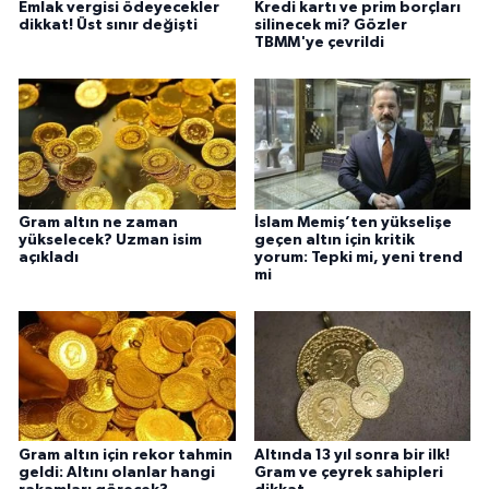
Emlak vergisi ödeyecekler
Kredi kartı ve prim borçları
dikkat! Üst sınır değişti
silinecek mi? Gözler
TBMM'ye çevrildi
Gram altın ne zaman
İslam Memiş’ten yükselişe
yükselecek? Uzman isim
geçen altın için kritik
açıkladı
yorum: Tepki mi, yeni trend
mi
Gram altın için rekor tahmin
Altında 13 yıl sonra bir ilk!
geldi: Altını olanlar hangi
Gram ve çeyrek sahipleri