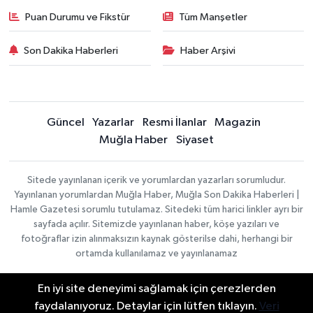
Puan Durumu ve Fikstür
Tüm Manşetler
Son Dakika Haberleri
Haber Arşivi
Güncel
Yazarlar
Resmi İlanlar
Magazin
Muğla Haber
Siyaset
Sitede yayınlanan içerik ve yorumlardan yazarları sorumludur.
Yayınlanan yorumlardan Muğla Haber, Muğla Son Dakika Haberleri |
Hamle Gazetesi sorumlu tutulamaz. Sitedeki tüm harici linkler ayrı bir
sayfada açılır. Sitemizde yayınlanan haber, köşe yazıları ve
fotoğraflar izin alınmaksızın kaynak gösterilse dahi, herhangi bir
ortamda kullanılamaz ve yayınlanamaz
En iyi site deneyimi sağlamak için çerezlerden
Gizlilik Sözleşmesi
Haber Yazılımı:
TE Bilişim
faydalanıyoruz. Detaylar için lütfen tıklayın.
Veri
Veri Politikası