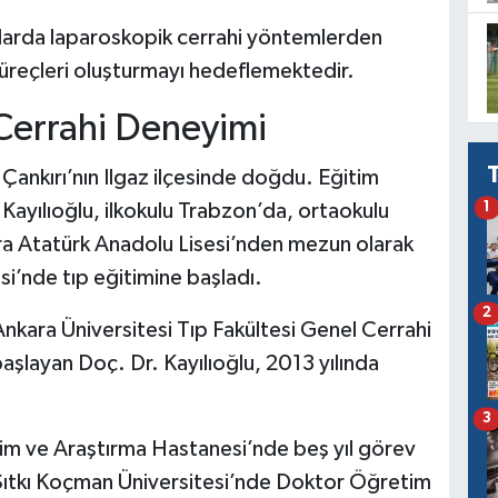
alarda laparoskopik cerrahi yöntemlerden
süreçleri oluşturmayı hedeflemektedir.
Cerrahi Deneyimi
 Çankırı’nın Ilgaz ilçesinde doğdu. Eğitim
Kayılıoğlu, ilkokulu Trabzon’da, ortaokulu
1
a Atatürk Anadolu Lisesi’nden mezun olarak
esi’nde tıp eğitimine başladı.
2
nkara Üniversitesi Tıp Fakültesi Genel Cerrahi
aşlayan Doç. Dr. Kayılıoğlu, 2013 yılında
3
m ve Araştırma Hastanesi’nde beş yıl görev
 Sıtkı Koçman Üniversitesi’nde Doktor Öğretim