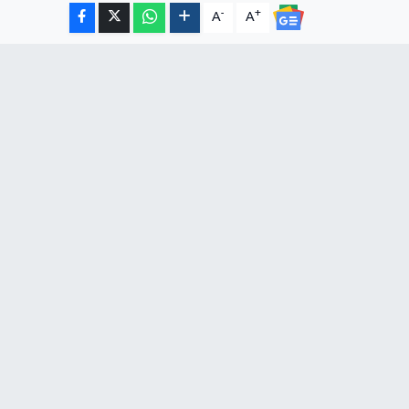
-
+
A
A