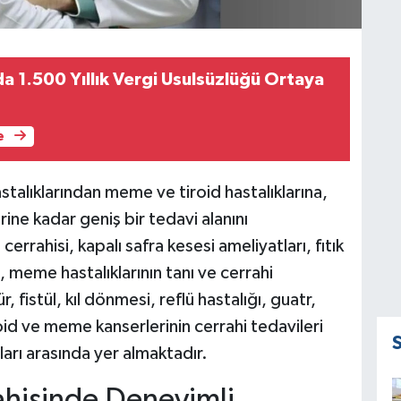
a 1.500 Yıllık Vergi Usulsüzlüğü Ortaya
e
astalıklarından meme ve tiroid hastalıklarına,
ine kadar geniş bir tedavi alanını
rahisi, kapalı safra kesesi ameliyatları, fıtık
, meme hastalıklarının tanı ve cerrahi
, fistül, kıl dönmesi, reflü hastalığı, guatr,
iroid ve meme kanserlerinin cerrahi tedavileri
arı arasında yer almaktadır.
ahisinde Deneyimli