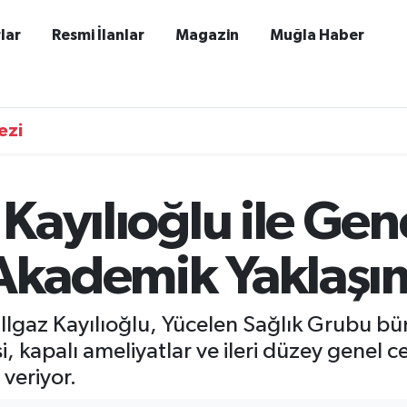
lar
Resmi İlanlar
Magazin
Muğla Haber
ezi
z Kayılıoğlu ile Ge
 Akademik Yaklaşı
Ilgaz Kayılıoğlu, Yücelen Sağlık Grubu bün
si, kapalı ameliyatlar ve ileri düzey genel
veriyor.