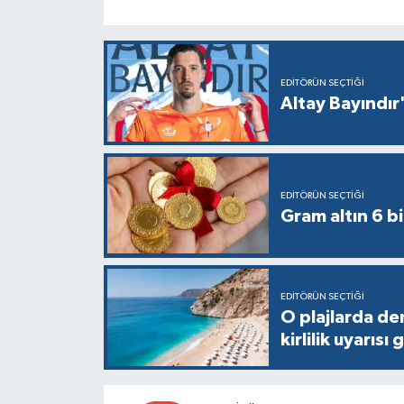
EDITÖRÜN SEÇTIĞI
Altay Bayındır'
EDITÖRÜN SEÇTIĞI
Gram altın 6 bi
EDITÖRÜN SEÇTIĞI
O plajlarda de
kirlilik uyarısı 