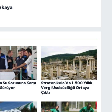
zkaya
 Su Sorununa Karşı
Stratonikeia’da 1.500 Yıllık
 Sürüyor
Vergi Usulsüzlüğü Ortaya
Çıktı