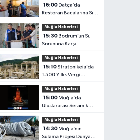
16:00
Datça’da
Restoran Bacalarına Sıkı
Denetim
Muğla Haberleri
15:30
Bodrum’un Su
Sorununa Karşı
Yatırımlar Sürüyor
Muğla Haberleri
15:10
Stratonikeia’da
1.500 Yıllık Vergi
Usulsüzlüğü Ortaya
Muğla Haberleri
Çıktı
15:00
Muğla’da
Uluslararası Seramik
Buluşması
Muğla Haberleri
14:30
Muğla’nın
Sulama Projesi Dünya