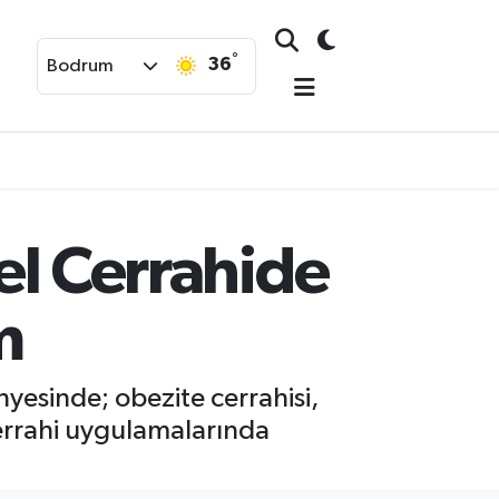
°
36
Bodrum
nel Cerrahide
m
yesinde; obezite cerrahisi,
 cerrahi uygulamalarında