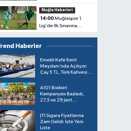
Finalinde
Muğla Haberleri
14:00
Muğlaspor 1.
Lig’de İlk Sınavına
Çıkıyor
Trend Haberler
Emekli Kafe Kent
Meydanı’nda Açılıyor:
Çay 5 TL, Türk Kahvesi
15 TL Olacak
A101 Bisiklet
Kampanyası Başladı,
27,5 ve 29 Jant
Modeller Raflarda
JTI Sigara Fiyatlarına
Zam Geldi: İşte Yeni
Liste