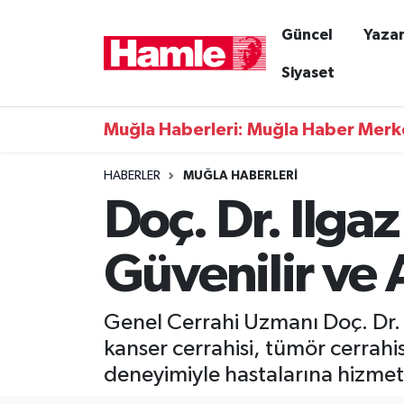
Güncel
Yazar
Güncel
Muğla Nöbetçi Eczaneler
Siyaset
Yazarlar
Muğla Hava Durumu
Muğla Haberleri: Muğla Haber Merk
Resmi İlanlar
Muğla Namaz Vakitleri
HABERLER
MUĞLA HABERLERI
Doç. Dr. Ilga
Magazin
Muğla Trafik Yoğunluk Haritası
Muğla Haber
Süper Lig Puan Durumu ve Fikstür
Güvenilir ve
Siyaset
Tüm Manşetler
Genel Cerrahi Uzmanı Doç. Dr. 
Son Dakika Haberleri
kanser cerrahisi, tümör cerrahi
deneyimiyle hastalarına hizmet 
Haber Arşivi