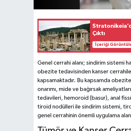
Stratonikeia’d
Çıktı
İçeriği Görüntül
Genel cerrahi alanı; sindirim sistemi h
obezite tedavisinden kanser cerrahiler
kapsamaktadır. Bu kapsamda obezite cer
onarımı, mide ve bağırsak ameliyatları
tedavileri, hemoroid (basur), anal fissür
tiroid nodülleri ile sindirim sistemi, t
genel cerrahinin önemli uygulama alanl
Tümör ve Kanser Cerr