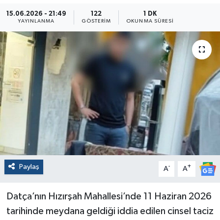
15.06.2026 - 21:49
122
1 DK
YAYINLANMA
GÖSTERIM
OKUNMA SÜRESI
Paylaş
-
+
A
A
Datça’nın Hızırşah Mahallesi’nde 11 Haziran 2026
tarihinde meydana geldiği iddia edilen cinsel taciz