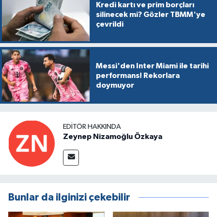
Kredi kartı ve prim borçları
silinecek mi? Gözler TBMM'ye
çevrildi
Messi'den Inter Miami ile tarihi
performans! Rekorlara
doymuyor
EDITÖR HAKKINDA
Zeynep Nizamoğlu Özkaya
Bunlar da ilginizi çekebilir