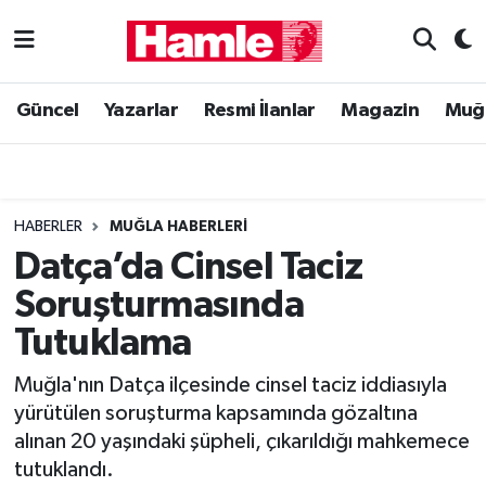
Güncel
Muğla Nöbetçi Eczaneler
Güncel
Yazarlar
Resmi İlanlar
Magazin
Muğ
Yazarlar
Muğla Hava Durumu
Resmi İlanlar
Muğla Namaz Vakitleri
HABERLER
MUĞLA HABERLERI
Magazin
Muğla Trafik Yoğunluk Haritası
Datça’da Cinsel Taciz
Soruşturmasında
Muğla Haber
Süper Lig Puan Durumu ve Fikstür
Tutuklama
Siyaset
Tüm Manşetler
Muğla'nın Datça ilçesinde cinsel taciz iddiasıyla
yürütülen soruşturma kapsamında gözaltına
Son Dakika Haberleri
alınan 20 yaşındaki şüpheli, çıkarıldığı mahkemece
tutuklandı.
Haber Arşivi