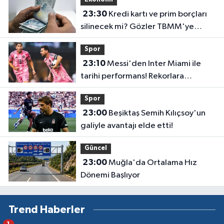
23:30
Kredi kartı ve prim borçları
silinecek mi? Gözler TBMM'ye
çevrildi
Spor
23:10
Messi'den Inter Miami ile
tarihi performans! Rekorlara
doymuyor
Spor
23:00
Beşiktaş Semih Kılıçsoy'un
galiyle avantajı elde etti!
Güncel
23:00
Muğla'da Ortalama Hız
Dönemi Başlıyor
Trend Haberler