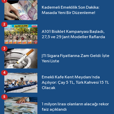
1
Kademeli Emeklilik Son Dakika:
Masada Yeni Bir Düzenleme!
2
A101 Bisiklet Kampanyası Başladı,
27,5 ve 29 Jant Modeller Raflarda
3
JTI Sigara Fiyatlarına Zam Geldi: İşte
Yeni Liste
4
Emekli Kafe Kent Meydanı’nda
Açılıyor: Çay 5 TL, Türk Kahvesi 15 TL
Olacak
5
1 milyon lirası olanların alacağı rekor
faiz açıklandı