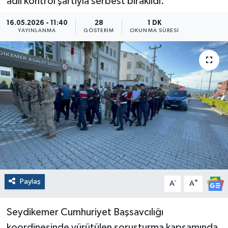
adli kontrol şartıyla serbest bırakıldı.
16.05.2026 - 11:40
28
1 DK
YAYINLANMA
GÖSTERIM
OKUNMA SÜRESI
Paylaş
-
+
A
A
Seydikemer Cumhuriyet Başsavcılığı
koordinesinde yürütülen soruşturma kapsamında,