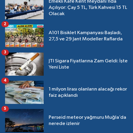
Emekli Kafe Kent Meydanı’nda
Açılıyor: Çay 5 TL, Türk Kahvesi 15 TL
Olacak
2
A101 Bisiklet Kampanyası Başladı,
27,5 ve 29 Jant Modeller Raflarda
3
JTI Sigara Fiyatlarına Zam Geldi: İşte
Yeni Liste
4
1 milyon lirası olanların alacağı rekor
faiz açıklandı
5
Perseid meteor yağmuru Muğla’da
nerede izlenir