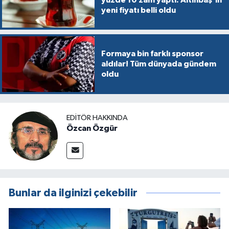
yeni fiyatı belli oldu
Formaya bin farklı sponsor
aldılar! Tüm dünyada gündem
oldu
EDITÖR HAKKINDA
Özcan Özgür
Bunlar da ilginizi çekebilir