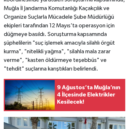
Muğla İl Jandarma Komutanlığı Kaçakçılık ve
Organize Suçlarla Mücadele Şube Müdürlüğü
ekipleri tarafından 12 Mayıs'ta operasyon için
düğmeye basıldı. Soruşturma kapsamında
şüphelilerin "suç işlemek amacıyla silahlı örgüt
kurma", "nitelikli yağma", "silahla mala zarar
verme", "kasten öldürmeye teşebbüs" ve
"tehdit" suçlarına karıştıkları belirlendi.
9 Ağustos’ta Muğla’nın
4 İlçesinde Elektrikler
Kesilecek!