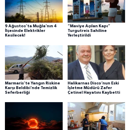
9 Ağustos’ta Muğla’nın 4
“Maviye Açılan Kapı”
İlçesinde Elektrikler
Turgutreis Sahiline
Kesilecek!
Yerleştirildi
Marmaris’te Yangın Riskine
Halikarnas Disco’nun Eski
Karşı Beldibi’nde Temizlik
İşletme Müdürü Zafer
Seferberliği
Çetinel Hayatını Kaybetti