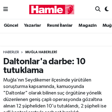
Güncel
Muğla Nöbetçi Eczaneler
Güncel
Yazarlar
Resmi İlanlar
Magazin
Muğ
Yazarlar
Muğla Hava Durumu
Resmi İlanlar
Muğla Namaz Vakitleri
HABERLER
MUĞLA HABERLERI
Magazin
Muğla Trafik Yoğunluk Haritası
Daltonlar'a darbe: 10
tutuklama
Muğla Haber
Süper Lig Puan Durumu ve Fikstür
Muğla'nın Seydikemer ilçesinde yürütülen
Siyaset
Tüm Manşetler
soruşturma kapsamında, kamuoyunda
"Daltonlar" olarak bilinen suç örgütüne yönelik
Son Dakika Haberleri
düzenlenen geniş çaplı operasyonda gözaltına
alınan 12 şüpheliden 10'u tutuklandı, 2 şüpheli ise
Haber Arşivi