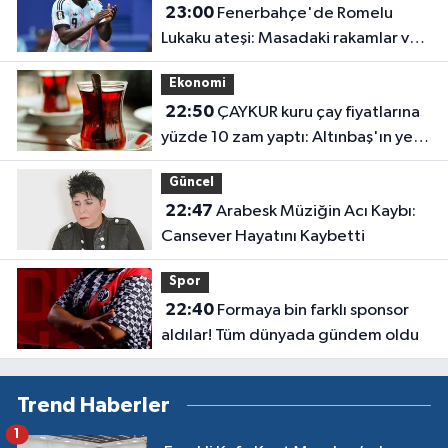
23:00
Fenerbahçe'de Romelu
Lukaku ateşi: Masadaki rakamlar ve
transferin detayları belli oldu
Ekonomi
22:50
ÇAYKUR kuru çay fiyatlarına
yüzde 10 zam yaptı: Altınbaş'ın yeni
fiyatı belli oldu
Güncel
22:47
Arabesk Müziğin Acı Kaybı:
Cansever Hayatını Kaybetti
Spor
22:40
Formaya bin farklı sponsor
aldılar! Tüm dünyada gündem oldu
Trend Haberler
1