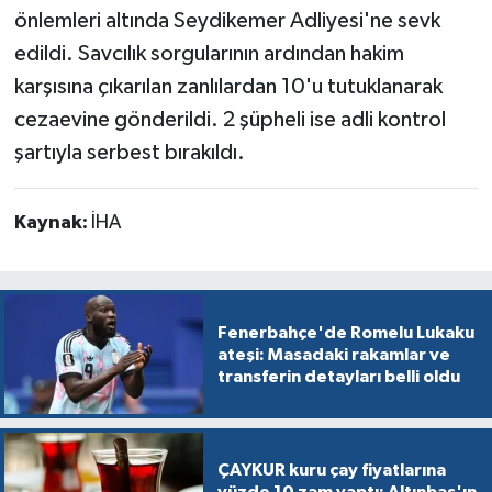
önlemleri altında Seydikemer Adliyesi'ne sevk
edildi. Savcılık sorgularının ardından hakim
karşısına çıkarılan zanlılardan 10'u tutuklanarak
cezaevine gönderildi. 2 şüpheli ise adli kontrol
şartıyla serbest bırakıldı.
Kaynak:
İHA
Fenerbahçe'de Romelu Lukaku
ateşi: Masadaki rakamlar ve
transferin detayları belli oldu
ÇAYKUR kuru çay fiyatlarına
yüzde 10 zam yaptı: Altınbaş'ın