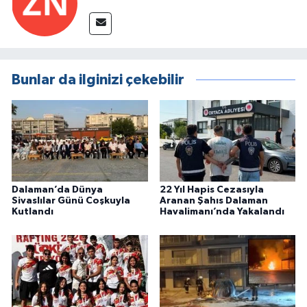
Bunlar da ilginizi çekebilir
Dalaman’da Dünya
22 Yıl Hapis Cezasıyla
Sivaslılar Günü Coşkuyla
Aranan Şahıs Dalaman
Kutlandı
Havalimanı’nda Yakalandı