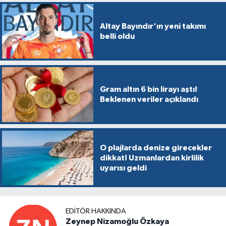
Altay Bayındır'ın yeni takımı
belli oldu
Gram altın 6 bin lirayı aştı!
Beklenen veriler açıklandı
O plajlarda denize girecekler
dikkat! Uzmanlardan kirlilik
uyarısı geldi
EDITÖR HAKKINDA
Zeynep Nizamoğlu Özkaya