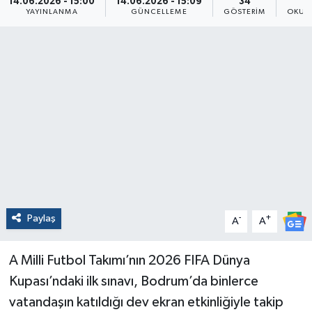
14.06.2026 - 15:00
14.06.2026 - 15:09
34
YAYINLANMA
GÜNCELLEME
GÖSTERIM
OKUN
Paylaş
-
+
A
A
A Milli Futbol Takımı’nın 2026 FIFA Dünya
Kupası’ndaki ilk sınavı, Bodrum’da binlerce
vatandaşın katıldığı dev ekran etkinliğiyle takip