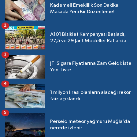
Kademeli Emeklilik Son Dakika:
Masada Yeni Bir Düzenleme!
2
A101 Bisiklet Kampanyası Başladı,
27,5 ve 29 Jant Modeller Raflarda
3
JTI Sigara Fiyatlarına Zam Geldi: İşte
Yeni Liste
4
1 milyon lirası olanların alacağı rekor
faiz açıklandı
5
Perseid meteor yağmuru Muğla’da
nerede izlenir