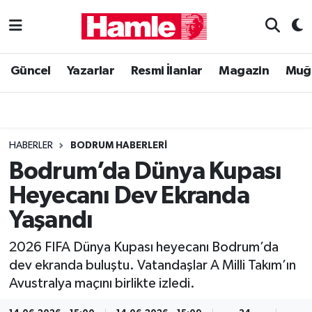
Güncel
Muğla Nöbetçi Eczaneler
Güncel
Yazarlar
Resmi İlanlar
Magazin
Muğ
Yazarlar
Muğla Hava Durumu
Resmi İlanlar
Muğla Namaz Vakitleri
HABERLER
BODRUM HABERLERI
Magazin
Muğla Trafik Yoğunluk Haritası
Bodrum’da Dünya Kupası
Heyecanı Dev Ekranda
Muğla Haber
Süper Lig Puan Durumu ve Fikstür
Yaşandı
Siyaset
Tüm Manşetler
2026 FIFA Dünya Kupası heyecanı Bodrum’da
dev ekranda buluştu. Vatandaşlar A Milli Takım’ın
Son Dakika Haberleri
Avustralya maçını birlikte izledi.
Haber Arşivi