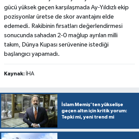
gücü yüksek geçen karşılaşmada Ay-Yıldızlı ekip
pozisyonlar üretse de skor avantajını elde
edemedi. Rakibinin fırsatları değerlendirmesi
sonucunda sahadan 2-0 mağlup ayrılan milli
takım, Dünya Kupası serüvenine istediği
başlangıcı yapamadı.
Kaynak:
İHA
İslam Memiş’ten yükselişe
geçen altın için kritik yorum:
Tepki mi, yeni trend mi