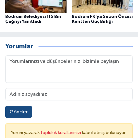
Bodrum Belediyesi 115 Bin
Bodrum FK'ya Sezon Öncesi
Çağrıyı Yanıtladı
Kentten Güç Birliği
Yorumlar
Gönder
Yorum yazarak
topluluk kurallarımızı
kabul etmiş bulunuyor