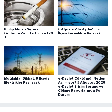
Philip Morris Sigara
6 Ağustos’ta Aydın’ın 9
Grubuna Zam: En Ucuzu 120
İlçesi Karanlıkta Kalacak
TL
Muğlalılar Dikkat: 9 İlçede
e-Devlet Çöktü mü, Neden
Elektrikler Kesilecek
Açılmıyor? 5 Ağustos 2026
e-Devlet Erişim Sorunu ve
Çökme Raporlarında Son
Durum