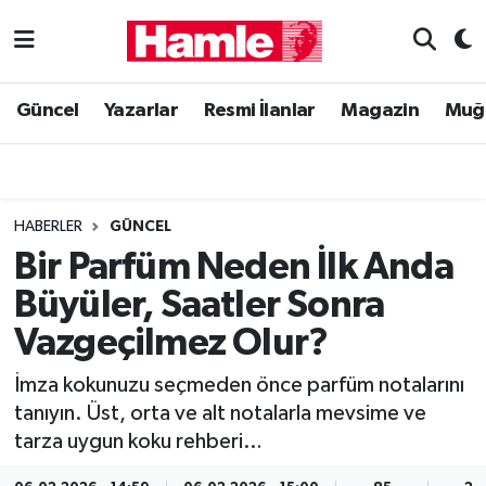
Güncel
Muğla Nöbetçi Eczaneler
Güncel
Yazarlar
Resmi İlanlar
Magazin
Muğ
Yazarlar
Muğla Hava Durumu
Resmi İlanlar
Muğla Namaz Vakitleri
HABERLER
GÜNCEL
Magazin
Muğla Trafik Yoğunluk Haritası
Bir Parfüm Neden İlk Anda
Büyüler, Saatler Sonra
Muğla Haber
Süper Lig Puan Durumu ve Fikstür
Vazgeçilmez Olur?
Siyaset
Tüm Manşetler
İmza kokunuzu seçmeden önce parfüm notalarını
tanıyın. Üst, orta ve alt notalarla mevsime ve
Son Dakika Haberleri
tarza uygun koku rehberi…
Haber Arşivi