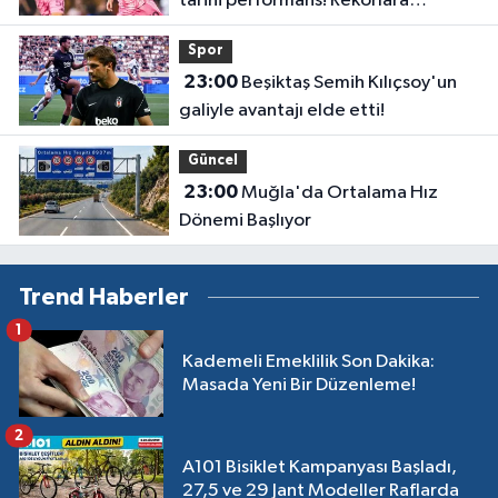
tarihi performans! Rekorlara
doymuyor
Spor
23:00
Beşiktaş Semih Kılıçsoy'un
galiyle avantajı elde etti!
Güncel
23:00
Muğla'da Ortalama Hız
Dönemi Başlıyor
Trend Haberler
1
Kademeli Emeklilik Son Dakika:
Masada Yeni Bir Düzenleme!
2
A101 Bisiklet Kampanyası Başladı,
27,5 ve 29 Jant Modeller Raflarda