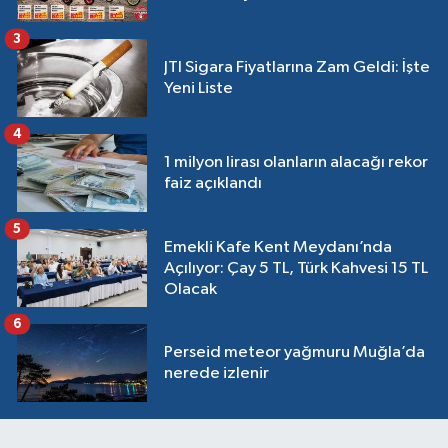
3
JTI Sigara Fiyatlarına Zam Geldi: İşte
Yeni Liste
4
1 milyon lirası olanların alacağı rekor
faiz açıklandı
5
Emekli Kafe Kent Meydanı’nda
Açılıyor: Çay 5 TL, Türk Kahvesi 15 TL
Olacak
6
Perseid meteor yağmuru Muğla’da
nerede izlenir