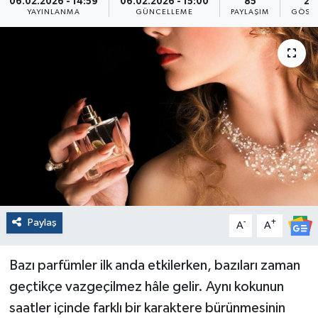
06.02.2026 - 14:59
06.02.2026 - 15:00
85
20
YAYINLANMA
GÜNCELLEME
PAYLAŞIM
GÖST
Paylaş
-
+
A
A
Bazı parfümler ilk anda etkilerken, bazıları zaman
geçtikçe vazgeçilmez hâle gelir. Aynı kokunun
saatler içinde farklı bir karaktere bürünmesinin