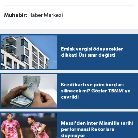
Muhabir:
Haber Merkezi
Emlak vergisi ödeyecekler
dikkat! Üst sınır değişti
Kredi kartı ve prim borçları
silinecek mi? Gözler TBMM'ye
çevrildi
Messi'den Inter Miami ile tarihi
performans! Rekorlara
doymuyor