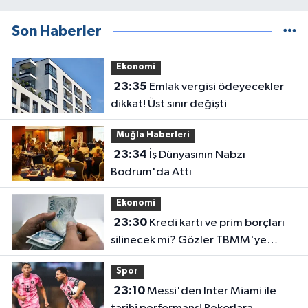
Son Haberler
Ekonomi
23:35
Emlak vergisi ödeyecekler
dikkat! Üst sınır değişti
Muğla Haberleri
23:34
İş Dünyasının Nabzı
Bodrum'da Attı
Ekonomi
23:30
Kredi kartı ve prim borçları
silinecek mi? Gözler TBMM'ye
çevrildi
Spor
23:10
Messi'den Inter Miami ile