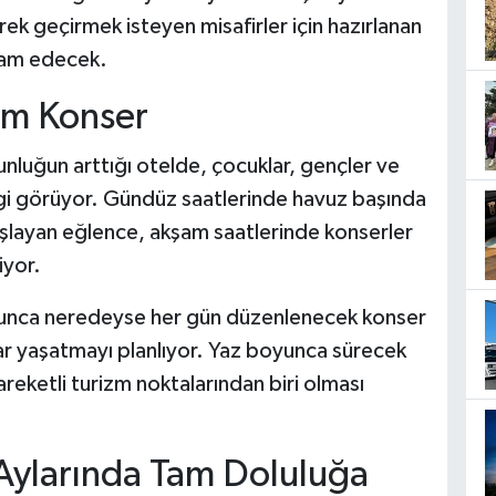
ek geçirmek isteyen misafirler için hazırlanan
vam edecek.
am Konser
ğunluğun arttığı otelde, çocuklar, gençler ve
 ilgi görüyor. Gündüz saatlerinde havuz başında
aşlayan eğlence, akşam saatlerinde konserler
iyor.
yunca neredeyse her gün düzenlenecek konser
nlar yaşatmayı planlıyor. Yaz boyunca sürecek
eketli turizm noktalarından biri olması
ylarında Tam Doluluğa