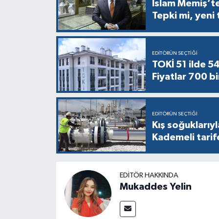
İslam Memiş’ten
Tepki mi, yeni
EDITÖRÜN SEÇTIĞI
TOKİ 51 ilde 5
Fiyatlar 700 bi
EDITÖRÜN SEÇTIĞI
Kış soğuklarıyl
Kademeli tarif
EDITÖR HAKKINDA
Mukaddes Yelin