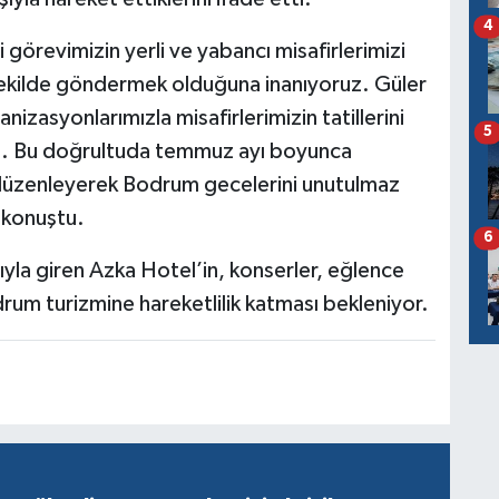
4
görevimizin yerli ve yabancı misafirlerimizi
 şekilde göndermek olduğuna inanıyoruz. Güler
anizasyonlarımızla misafirlerimizin tatillerini
5
z. Bu doğrultuda temmuz ayı boyunca
düzenleyerek Bodrum gecelerini unutulmaz
 konuştu.
6
la giren Azka Hotel’in, konserler, eğlence
drum turizmine hareketlilik katması bekleniyor.