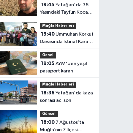
19:45
Yatağan'da 36
Yaşındaki Tayfun Koca
Hayatını Kaybetti
Muğla Haberleri
19:40
Ummuhan Korkut
Davasında İstinaf Kararı:
Aile Dosyayı Yargıtay’a
Genel
Taşıdı
19:05
AYM'den yeşil
pasaport kararı
Muğla Haberleri
18:36
Yatağan'da kaza
sonrası acı son
Güncel
18:00
7 Ağustos’ta
Muğla’nın 7 İlçesi