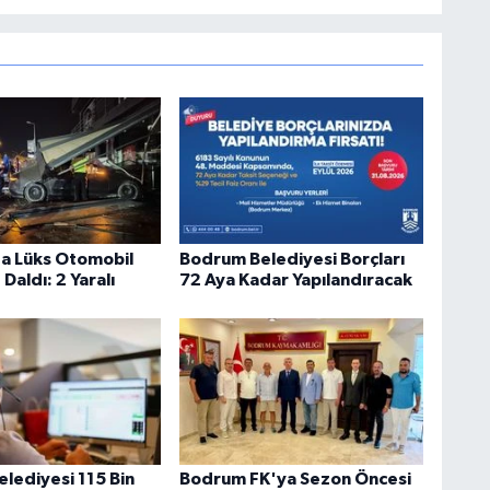
a Lüks Otomobil
Bodrum Belediyesi Borçları
Daldı: 2 Yaralı
72 Aya Kadar Yapılandıracak
lediyesi 115 Bin
Bodrum FK'ya Sezon Öncesi