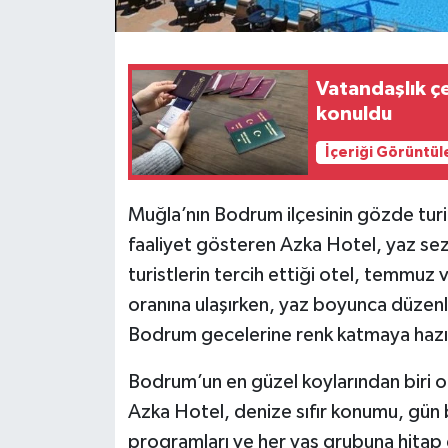
Vatandaşlık ç
konuldu
İçeriği Görüntül
Muğla’nın Bodrum ilçesinin gözde tu
faaliyet gösteren Azka Hotel, yaz sezo
turistlerin tercih ettiği otel, temmuz
oranına ulaşırken, yaz boyunca düzenl
Bodrum gecelerine renk katmaya hazır
Bodrum’un en güzel koylarından biri o
Azka Hotel, denize sıfır konumu, gün
programları ve her yaş grubuna hitap 