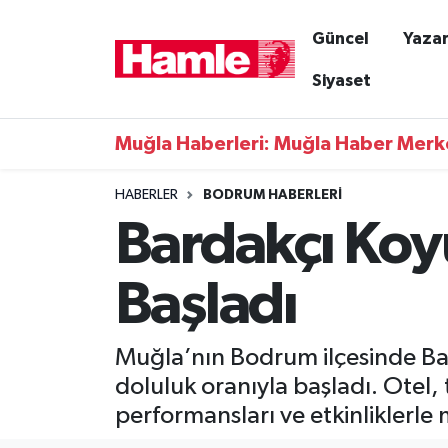
Güncel
Yazar
Güncel
Muğla Nöbetçi Eczaneler
Siyaset
Yazarlar
Muğla Hava Durumu
Muğla Haberleri: Muğla Haber Merk
Resmi İlanlar
Muğla Namaz Vakitleri
HABERLER
BODRUM HABERLERI
Bardakçı Koy
Magazin
Muğla Trafik Yoğunluk Haritası
Muğla Haber
Süper Lig Puan Durumu ve Fikstür
Başladı
Siyaset
Tüm Manşetler
Muğla’nın Bodrum ilçesinde Ba
Son Dakika Haberleri
doluluk oranıyla başladı. Otel
performansları ve etkinliklerle 
Haber Arşivi