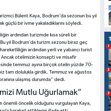
urizmci Bülent Kaya, Bodrum’da sezonun bu yıl
k güçlü bir ivme yakaladıklarını söyledi.
ğin ardından turizmde kısa süreli bir
“Bu yıl Bodrum’da turizm sezonu biraz geç
1
reketliliğin ardından yerli ve yabancı turist
. Ancak otelimizin konsepti ve misafir
inde temmuz ayına birçok otelin yüzde 70-
2
biz tam dolulukla girdik. Temmuz ve ağustos
 oranına ulaşmış durumda” dedi.
imizi Mutlu Uğurlamak”
3
 en önemli öncelik olduğunu vurgulayan Kaya,
ıyla hareket ettiklerini ifade etti.