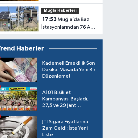
Karanlıkta Kalacak
Muğla Haberleri
17:53
Muğla’da Baz
İstasyonlarından 76 Akü
Çalan Şüpheli Tutuklandı
Trend Haberler
Kademeli Emeklilik Son
Dakika: Masada Yeni Bir
Düzenleme!
A101 Bisiklet
Kampanyası Başladı,
27,5 ve 29 Jant
Modeller Raflarda
JTI Sigara Fiyatlarına
Zam Geldi: İşte Yeni
Liste