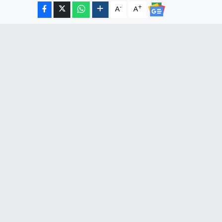
-
+
A
A