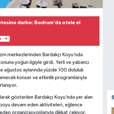
etesine darbe: Bodrum’da otele el
e
rizm merkezlerinden Bardakçı Koyu’nda
nuna yoğun ilgiyle girdi. Yerli ve yabancı
 ve ağustos aylarında yüzde 100 doluluk
enecek konser ve etkinlik programlarıyla
lanıyor.
larak gösterilen Bardakçı Koyu’nda yer alan
 boyu devam eden aktiviteleri, eğlence
eden organizasyonlarıyla dikkat çekiyor.