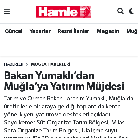
Güncel
Muğla Nöbetçi Eczaneler
Güncel
Yazarlar
Resmi İlanlar
Magazin
Muğ
Yazarlar
Muğla Hava Durumu
Resmi İlanlar
Muğla Namaz Vakitleri
HABERLER
MUĞLA HABERLERI
Magazin
Muğla Trafik Yoğunluk Haritası
Bakan Yumaklı’dan
Muğla’ya Yatırım Müjdesi
Muğla Haber
Süper Lig Puan Durumu ve Fikstür
Tarım ve Orman Bakanı İbrahim Yumaklı, Muğla’da
Siyaset
Tüm Manşetler
üreticilerle bir araya geldiği toplantıda kente
yönelik yeni yatırım ve destekleri açıkladı.
Son Dakika Haberleri
Seydikemer Süt Organize Tarım Bölgesi, Milas
Sera Organize Tarım Bölgesi, Ula içme suyu
Haber Arşivi