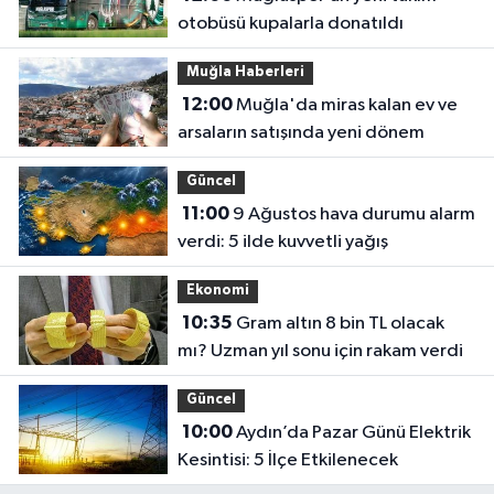
otobüsü kupalarla donatıldı
Muğla Haberleri
12:00
Muğla'da miras kalan ev ve
arsaların satışında yeni dönem
Güncel
11:00
9 Ağustos hava durumu alarm
verdi: 5 ilde kuvvetli yağış
Ekonomi
10:35
Gram altın 8 bin TL olacak
mı? Uzman yıl sonu için rakam verdi
Güncel
10:00
Aydın’da Pazar Günü Elektrik
Kesintisi: 5 İlçe Etkilenecek