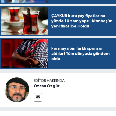
ÇAYKUR kuru çay fiyatlarına
yüzde 10 zam yaptı: Altınbaş'ın
yeni fiyatı belli oldu
Formaya bin farklı sponsor
aldılar! Tüm dünyada gündem
oldu
EDITÖR HAKKINDA
Özcan Özgür