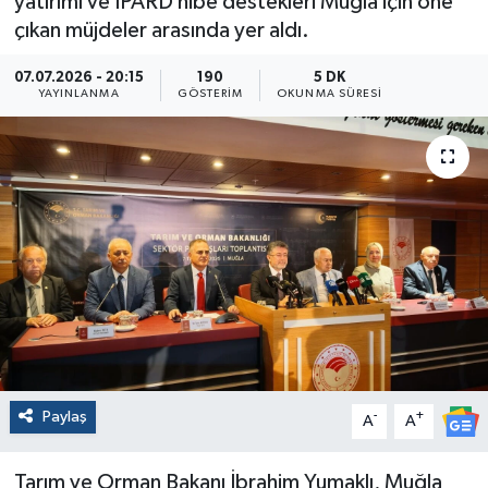
yatırımı ve IPARD hibe destekleri Muğla için öne
çıkan müjdeler arasında yer aldı.
07.07.2026 - 20:15
190
5 DK
YAYINLANMA
GÖSTERIM
OKUNMA SÜRESI
Paylaş
-
+
A
A
Tarım ve Orman Bakanı İbrahim Yumaklı, Muğla