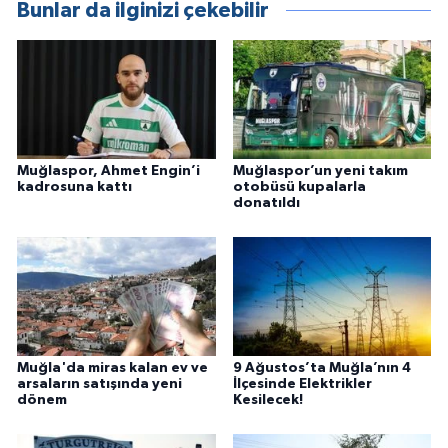
Bunlar da ilginizi çekebilir
Muğlaspor, Ahmet Engin’i
Muğlaspor’un yeni takım
kadrosuna kattı
otobüsü kupalarla
donatıldı
Muğla'da miras kalan ev ve
9 Ağustos’ta Muğla’nın 4
arsaların satışında yeni
İlçesinde Elektrikler
dönem
Kesilecek!