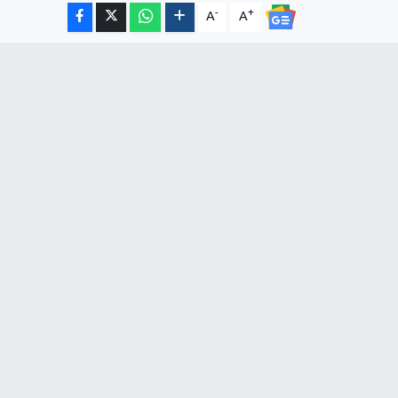
-
+
A
A