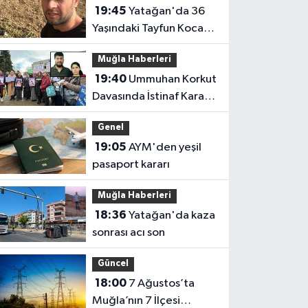
19:45
Yatağan'da 36
Yaşındaki Tayfun Koca
Hayatını Kaybetti
Muğla Haberleri
19:40
Ummuhan Korkut
Davasında İstinaf Kararı:
Aile Dosyayı Yargıtay’a
Genel
Taşıdı
19:05
AYM'den yeşil
pasaport kararı
Muğla Haberleri
18:36
Yatağan'da kaza
sonrası acı son
Güncel
18:00
7 Ağustos’ta
Muğla’nın 7 İlçesi