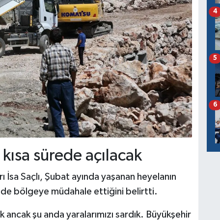
4
5
6
kısa sürede açılacak
 İsa Saçlı, Şubat ayında yaşanan heyelanın
ilde bölgeye müdahale ettiğini belirtti.
ık ancak şu anda yaralarımızı sardık. Büyükşehir