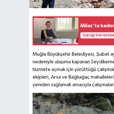
Milas'ta kadın
İçeriği Görüntül
Muğla Büyükşehir Belediyesi, Şubat a
nedeniyle ulaşıma kapanan Seydikemer
hizmete açmak için yürüttüğü çalışmala
ekipleri, Arsa ve Bağlıağaç mahalleleri
yeniden sağlamak amacıyla çalışmaların