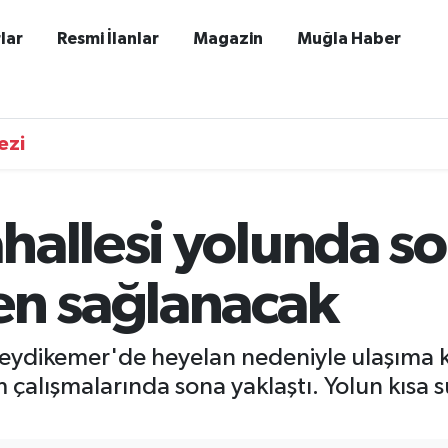
lar
Resmi İlanlar
Magazin
Muğla Haber
ezi
allesi yolunda so
en sağlanacak
Seydikemer'de heyelan nedeniyle ulaşıma 
 çalışmalarında sona yaklaştı. Yolun kısa