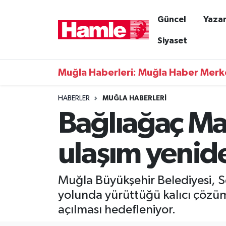
Güncel
Yazar
Güncel
Muğla Nöbetçi Eczaneler
Siyaset
Yazarlar
Muğla Hava Durumu
Muğla Haberleri: Muğla Haber Merk
Resmi İlanlar
Muğla Namaz Vakitleri
HABERLER
MUĞLA HABERLERI
Bağlıağaç Mah
Magazin
Muğla Trafik Yoğunluk Haritası
Muğla Haber
Süper Lig Puan Durumu ve Fikstür
ulaşım yenid
Siyaset
Tüm Manşetler
Muğla Büyükşehir Belediyesi, 
Son Dakika Haberleri
yolunda yürüttüğü kalıcı çözüm
açılması hedefleniyor.
Haber Arşivi