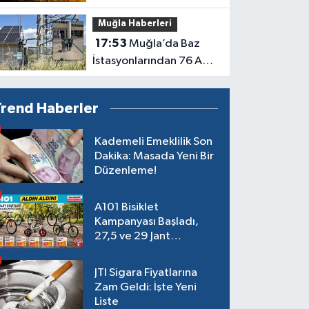
Karanlıkta Kalacak
Muğla Haberleri
17:53
Muğla’da Baz
İstasyonlarından 76 Akü
Çalan Şüpheli Tutuklandı
Trend Haberler
Kademeli Emeklilik Son
Dakika: Masada Yeni Bir
Düzenleme!
A101 Bisiklet
Kampanyası Başladı,
27,5 ve 29 Jant
Modeller Raflarda
JTI Sigara Fiyatlarına
Zam Geldi: İşte Yeni
Liste