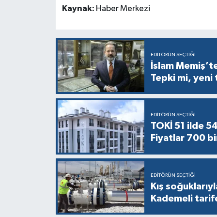
Kaynak:
Haber Merkezi
EDITÖRÜN SEÇTIĞI
İslam Memiş’ten
Tepki mi, yeni
EDITÖRÜN SEÇTIĞI
TOKİ 51 ilde 5
Fiyatlar 700 bi
EDITÖRÜN SEÇTIĞI
Kış soğuklarıyl
Kademeli tarif