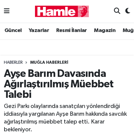
Güncel
Muğla Nöbetçi Eczaneler
Güncel
Yazarlar
Resmi İlanlar
Magazin
Muğ
Yazarlar
Muğla Hava Durumu
Resmi İlanlar
Muğla Namaz Vakitleri
HABERLER
MUĞLA HABERLERI
Magazin
Muğla Trafik Yoğunluk Haritası
Ayşe Barım Davasında
Ağırlaştırılmış Müebbet
Muğla Haber
Süper Lig Puan Durumu ve Fikstür
Talebi
Siyaset
Tüm Manşetler
Gezi Parkı olaylarında sanatçıları yönlendirdiği
iddiasıyla yargılanan Ayşe Barım hakkında savcılık
Son Dakika Haberleri
ağırlaştırılmış müebbet talep etti. Karar
bekleniyor.
Haber Arşivi