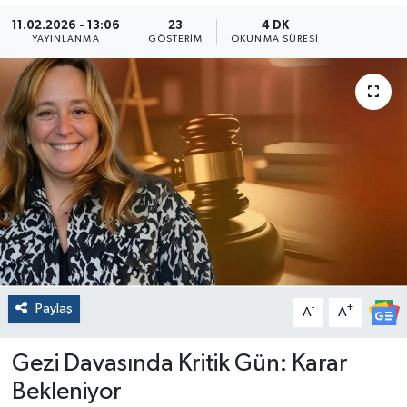
11.02.2026 - 13:06
23
4 DK
YAYINLANMA
GÖSTERIM
OKUNMA SÜRESI
Paylaş
-
+
A
A
Gezi Davasında Kritik Gün: Karar
Bekleniyor