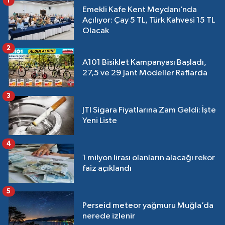
1
Emekli Kafe Kent Meydanı’nda
Açılıyor: Çay 5 TL, Türk Kahvesi 15 TL
Olacak
2
A101 Bisiklet Kampanyası Başladı,
27,5 ve 29 Jant Modeller Raflarda
3
JTI Sigara Fiyatlarına Zam Geldi: İşte
Yeni Liste
4
1 milyon lirası olanların alacağı rekor
faiz açıklandı
5
Perseid meteor yağmuru Muğla’da
nerede izlenir