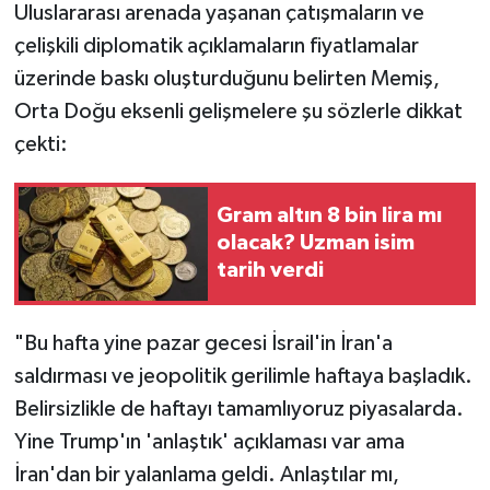
Uluslararası arenada yaşanan çatışmaların ve
çelişkili diplomatik açıklamaların fiyatlamalar
üzerinde baskı oluşturduğunu belirten Memiş,
Orta Doğu eksenli gelişmelere şu sözlerle dikkat
çekti:
Gram altın 8 bin lira mı
olacak? Uzman isim
tarih verdi
"Bu hafta yine pazar gecesi İsrail'in İran'a
saldırması ve jeopolitik gerilimle haftaya başladık.
Belirsizlikle de haftayı tamamlıyoruz piyasalarda.
Yine Trump'ın 'anlaştık' açıklaması var ama
İran'dan bir yalanlama geldi. Anlaştılar mı,