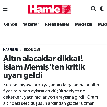
Güncel
Muğla Nöbetçi Eczaneler
Güncel
Yazarlar
Resmi İlanlar
Magazin
Muğ
Yazarlar
Muğla Hava Durumu
Resmi İlanlar
Muğla Namaz Vakitleri
HABERLER
EKONOMI
Magazin
Muğla Trafik Yoğunluk Haritası
Altın alacaklar dikkat!
İslam Memiş'ten kritik
Muğla Haber
Süper Lig Puan Durumu ve Fikstür
uyarı geldi
Siyaset
Tüm Manşetler
Küresel piyasalarda yaşanan dalgalanmalar altın
fiyatlarını son ayların en düşük seviyesine
Son Dakika Haberleri
çekerken, yatırımcılar yön arayışına girdi. Gram
altındaki sert düşüşün ardından gözler uzman
Haber Arşivi