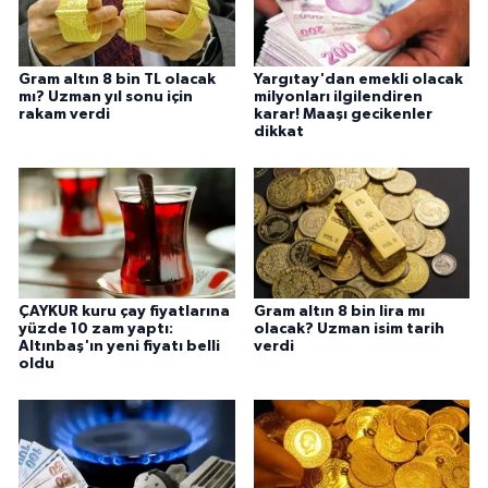
Gram altın 8 bin TL olacak
Yargıtay'dan emekli olacak
mı? Uzman yıl sonu için
milyonları ilgilendiren
rakam verdi
karar! Maaşı gecikenler
dikkat
ÇAYKUR kuru çay fiyatlarına
Gram altın 8 bin lira mı
yüzde 10 zam yaptı:
olacak? Uzman isim tarih
Altınbaş'ın yeni fiyatı belli
verdi
oldu