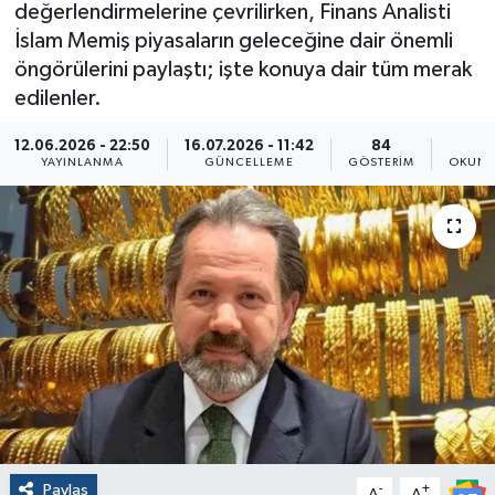
değerlendirmelerine çevrilirken, Finans Analisti
İslam Memiş piyasaların geleceğine dair önemli
öngörülerini paylaştı; işte konuya dair tüm merak
edilenler.
12.06.2026 - 22:50
16.07.2026 - 11:42
84
2
YAYINLANMA
GÜNCELLEME
GÖSTERIM
OKUNM
Paylaş
-
+
A
A