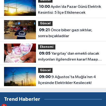
Güncel
10:00
Aydın’da Pazar Günü Elektrik
Kesintisi: 5 İlçe Etkilenecek
Güncel
09:21
Önce biber gazı sıktılar,
sonra bıçakladılar
Ekonomi
09:05
Yargıtay'dan emekli olacak
milyonları ilgilendiren karar! Maaşı
gecikenler dikkat
Güncel
09:00
9 Ağustos’ta Muğla’nın 4
İlçesinde Elektrikler Kesilecek!
Trend Haberler