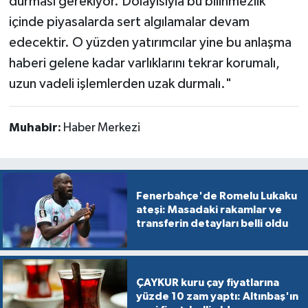
durması gerekiyor. Dolayısıyla bu bilinmezlik
içinde piyasalarda sert algılamalar devam
edecektir. O yüzden yatırımcılar yine bu anlaşma
haberi gelene kadar varlıklarını tekrar korumalı,
uzun vadeli işlemlerden uzak durmalı."
Muhabir:
Haber Merkezi
Fenerbahçe'de Romelu Lukaku
ateşi: Masadaki rakamlar ve
transferin detayları belli oldu
ÇAYKUR kuru çay fiyatlarına
yüzde 10 zam yaptı: Altınbaş'ın