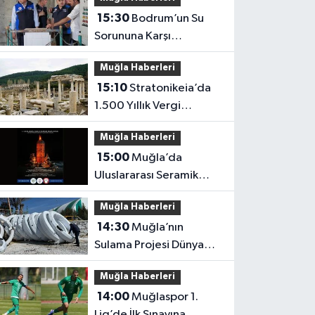
15:30
Bodrum’un Su
Sorununa Karşı
Yatırımlar Sürüyor
Muğla Haberleri
15:10
Stratonikeia’da
1.500 Yıllık Vergi
Usulsüzlüğü Ortaya
Muğla Haberleri
Çıktı
15:00
Muğla’da
Uluslararası Seramik
Buluşması
Muğla Haberleri
14:30
Muğla’nın
Sulama Projesi Dünya
Finalinde
Muğla Haberleri
14:00
Muğlaspor 1.
Lig’de İlk Sınavına