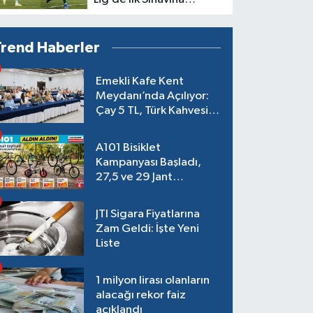
Çıkıyor
Trend Haberler
Emekli Kafe Kent
Meydanı’nda Açılıyor:
Çay 5 TL, Türk Kahvesi
15 TL Olacak
A101 Bisiklet
Kampanyası Başladı,
27,5 ve 29 Jant
Modeller Raflarda
JTI Sigara Fiyatlarına
Zam Geldi: İşte Yeni
Liste
1 milyon lirası olanların
alacağı rekor faiz
açıklandı