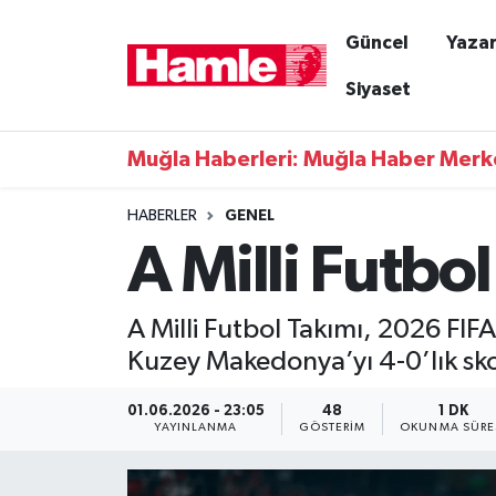
Güncel
Yazar
Güncel
Muğla Nöbetçi Eczaneler
Siyaset
Yazarlar
Muğla Hava Durumu
Muğla Haberleri: Muğla Haber Merk
Resmi İlanlar
Muğla Namaz Vakitleri
HABERLER
GENEL
A Milli Futbo
Magazin
Muğla Trafik Yoğunluk Haritası
Muğla Haber
Süper Lig Puan Durumu ve Fikstür
A Milli Futbol Takımı, 2026 FIF
Kuzey Makedonya’yı 4-0’lık sko
Siyaset
Tüm Manşetler
01.06.2026 - 23:05
48
1 DK
Son Dakika Haberleri
YAYINLANMA
GÖSTERIM
OKUNMA SÜRE
Haber Arşivi