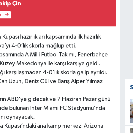
akip Çin
e
Kupası hazırlıkları kapsamında ilk hazırlık
yı 4-0’lık skorla mağlup etti.
apsamında A Milli Futbol Takımı, Fenerbahçe
uzey Makedonya ile karşı karşıya geldi.
ığı karşılaşmadan 4-0’lık skorla galip ayrıldı.
, Can Uzun, Deniz Gül ve Barış Alper Yılmaz
arın ABD'ye gidecek ve 7 Haziran Pazar günü
inde bulunan Inter Miami FC Stadyumu'nda
çını oynayacak.
nya Kupası’ndaki ana kamp merkezi Arizona