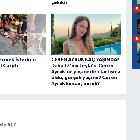
çekildi
5
6
eçmek İsterken
CEREN AYRUK KAÇ YAŞINDA?
t Çarptı
Daha 17'nin Leyla'sı Ceren
Ayruk'un yaşı neden tartışma
oldu, gerçek yaşı ne? Ceren
Ayruk kimdir, nereli?