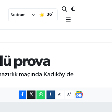
°
36
Bodrum
llü prova
 hazırlık maçında Kadıköy’de
-
+
A
A