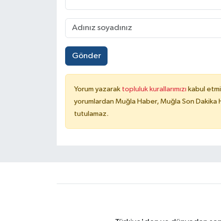
Gönder
Yorum yazarak
topluluk kurallarımızı
kabul etmi
yorumlardan Muğla Haber, Muğla Son Dakika Ha
tutulamaz.