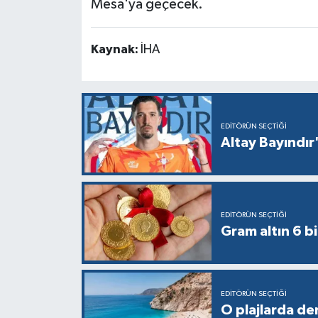
Mesa'ya geçecek.
Kaynak:
İHA
EDITÖRÜN SEÇTIĞI
Altay Bayındır'
EDITÖRÜN SEÇTIĞI
Gram altın 6 bi
EDITÖRÜN SEÇTIĞI
O plajlarda de