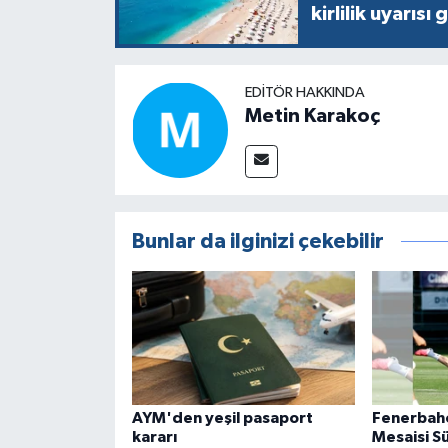
kirlilik uyarısı 
EDITÖR HAKKINDA
Metin Karakoç
Bunlar da ilginizi çekebilir
AYM'den yeşil pasaport
Fenerbah
kararı
Mesaisi S