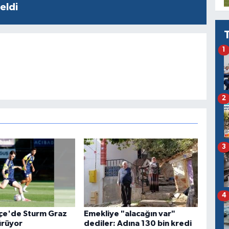
geldi
1
2
3
4
çe'de Sturm Graz
Emekliye "alacağın var"
ürüyor
dediler: Adına 130 bin kredi