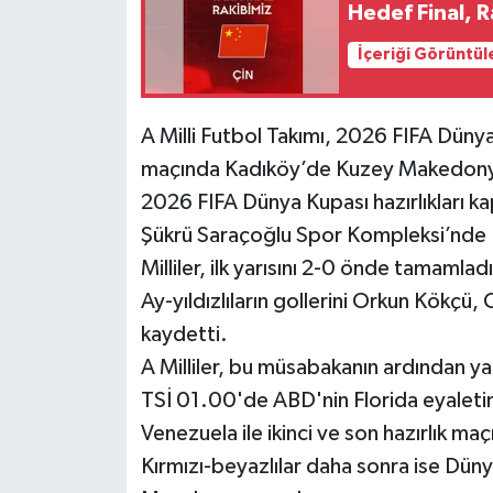
Hedef Final, R
İçeriği Görüntül
A Milli Futbol Takımı, 2026 FIFA Dünya 
maçında Kadıköy’de Kuzey Makedonya’
2026 FIFA Dünya Kupası hazırlıkları k
Şükrü Saraçoğlu Spor Kompleksi’nde K
Milliler, ilk yarısını 2-0 önde tamamlad
Ay-yıldızlıların gollerini Orkun Kökçü
kaydetti.
A Milliler, bu müsabakanın ardından y
TSİ 01.00'de ABD'nin Florida eyalet
Venezuela ile ikinci ve son hazırlık ma
Kırmızı-beyazlılar daha sonra ise Dü