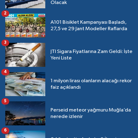
Olacak
2
A101 Bisiklet Kampanyası Başladı,
27,5 ve 29 Jant Modeller Raflarda
3
JTI Sigara Fiyatlarına Zam Geldi: İşte
Yeni Liste
4
1 milyon lirası olanların alacağı rekor
faiz açıklandı
5
Perseid meteor yağmuru Muğla’da
nerede izlenir
6