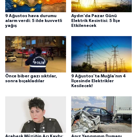
9 Ağustos hava durumu
Aydın’da Pazar Günü
alarm verdi: 5 ilde kuvvetli
Elektrik Kesintisi: 5 İlçe
yağış
Etkilenecek
Önce biber gazı sıktılar,
9 Ağustos’ta Muğla’nın 4
sonra bıçakladılar
İlçesinde Elektrikler
Kesilecek!
Arabesk Müziğin Acı Kaybı:
Anız Yangınının Dumanı