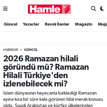
Güncel
Muğla Nöbetçi Eczaneler
Güncel
Yazarlar
Resmi İlanlar
Magazin
Muğ
Yazarlar
Muğla Hava Durumu
Resmi İlanlar
Muğla Namaz Vakitleri
HABERLER
GÜNCEL
Magazin
Muğla Trafik Yoğunluk Haritası
2026 Ramazan hilali
göründü mü? Ramazan
Muğla Haber
Süper Lig Puan Durumu ve Fikstür
Hilali Türkiye'den
Siyaset
Tüm Manşetler
izlenebilecek mi?
Son Dakika Haberleri
İslam dünyasının heyecanla beklediği Ramazan
ayına kısa bir süre kala görünen hilal merak konusu
Haber Arşivi
oldu. Suudi Arabistan ve körfez ülkelerinden