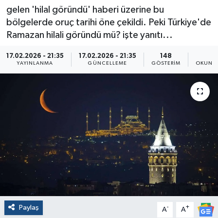
gelen 'hilal göründü' haberi üzerine bu
bölgelerde oruç tarihi öne çekildi. Peki Türkiye'de
Ramazan hilali göründü mü? işte yanıtı...
17.02.2026 - 21:35
17.02.2026 - 21:35
148
1
YAYINLANMA
GÜNCELLEME
GÖSTERIM
OKUNMA
Paylaş
-
+
A
A