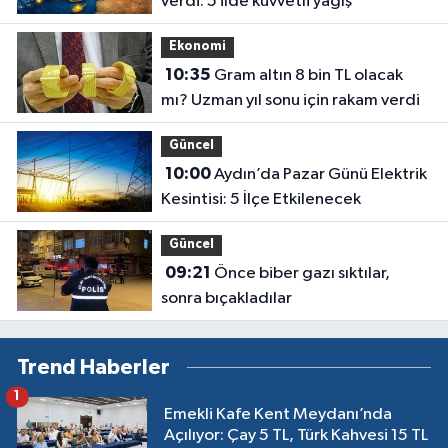
verdi: 5 ilde kuvvetli yağış
Ekonomi
10:35
Gram altın 8 bin TL olacak
mı? Uzman yıl sonu için rakam verdi
Güncel
10:00
Aydın’da Pazar Günü Elektrik
Kesintisi: 5 İlçe Etkilenecek
Güncel
09:21
Önce biber gazı sıktılar,
sonra bıçakladılar
Trend Haberler
1
Emekli Kafe Kent Meydanı’nda
Açılıyor: Çay 5 TL, Türk Kahvesi 15 TL