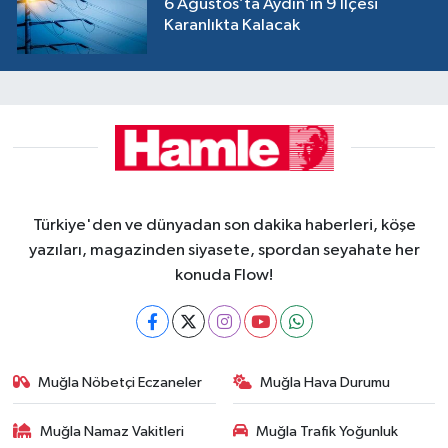
6 Ağustos’ta Aydın’ın 9 İlçesi
Karanlıkta Kalacak
Türkiye'den ve dünyadan son dakika haberleri, köşe
yazıları, magazinden siyasete, spordan seyahate her
konuda Flow!
Muğla Nöbetçi Eczaneler
Muğla Hava Durumu
Muğla Namaz Vakitleri
Muğla Trafik Yoğunluk